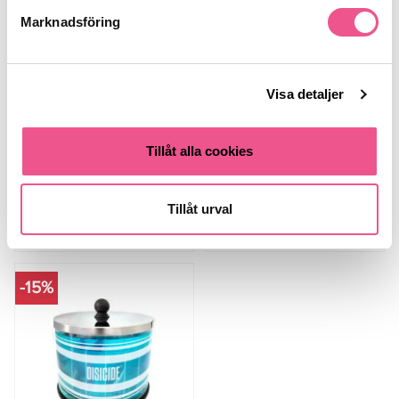
Marknadsföring
Disicide Disicide Medium Jar
Disicide+ Universal Spray 300 Ml
800ml
Visa detaljer
262,65 kr
50,15 kr
309 kr
59 kr
Tillåt alla cookies
LÄGG I VARUKORGEN
LÄGG I VARUKORGEN
Tillåt urval
-15%