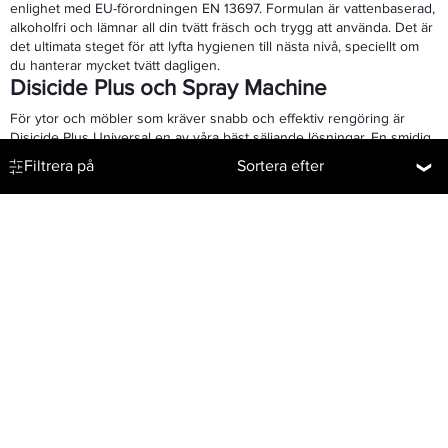
enlighet med EU-förordningen EN 13697. Formulan är vattenbaserad,
alkoholfri och lämnar all din tvätt fräsch och trygg att använda. Det är
det ultimata steget för att lyfta hygienen till nästa nivå, speciellt om
du hanterar mycket tvätt dagligen.
Disicide Plus och Spray Machine
För ytor och möbler som kräver snabb och effektiv rengöring är
Disicide Plus Universal en av våra bäst säljande lösningar. En smidig
Disicide spray finns både som färdigblandad och som koncentrat
Filtrera på
Sortera efter
som du späder ut själv. Den är särskilt effektiv på ytor där du snabbt
behöver neutralisera smuts och mikroorganismer mellan olika
moment. För dig som vill ta detta ännu ett steg längre finns den
innovativa produkten Disicide Plus+ Spray Machine. Detta är en
maskin som snabbt och jämnt fördelar desinfektionsmedlet över
stora områden, vilket sparar enormt mycket tid. Det är den optimala
investeringen för att hålla rum, behandlingsbord och stolar fläckfria
och smittsäkra. Med Disicide Plus i tanken får du ett moln av
vattenbaserad och lösningsmedelsfri desinfektion som täcker alla
skrymslen och vrår.
Disicide Wipes och Säkerhetsdatablad
För snabba justeringar och omedelbar rengöring är Disicide Wipes
ett utmärkt tillskott i ditt skåp. Dessa våtservetter är indränkta i
samma kraftfulla men skonsamma, alkoholfria och miljömedvetna