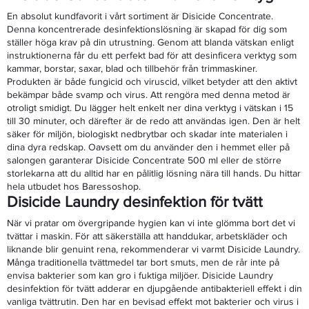
En absolut kundfavorit i vårt sortiment är Disicide Concentrate.
Denna koncentrerade desinfektionslösning är skapad för dig som
ställer höga krav på din utrustning. Genom att blanda vätskan enligt
instruktionerna får du ett perfekt bad för att desinficera verktyg som
kammar, borstar, saxar, blad och tillbehör från trimmaskiner.
Produkten är både fungicid och viruscid, vilket betyder att den aktivt
bekämpar både svamp och virus. Att rengöra med denna metod är
otroligt smidigt. Du lägger helt enkelt ner dina verktyg i vätskan i 15
till 30 minuter, och därefter är de redo att användas igen. Den är helt
säker för miljön, biologiskt nedbrytbar och skadar inte materialen i
dina dyra redskap. Oavsett om du använder den i hemmet eller på
salongen garanterar Disicide Concentrate 500 ml eller de större
storlekarna att du alltid har en pålitlig lösning nära till hands. Du hittar
hela utbudet hos Baressoshop.
Disicide Laundry desinfektion för tvätt
När vi pratar om övergripande hygien kan vi inte glömma bort det vi
tvättar i maskin. För att säkerställa att handdukar, arbetskläder och
liknande blir genuint rena, rekommenderar vi varmt Disicide Laundry.
Många traditionella tvättmedel tar bort smuts, men de rår inte på
envisa bakterier som kan gro i fuktiga miljöer. Disicide Laundry
desinfektion för tvätt adderar en djupgående antibakteriell effekt i din
vanliga tvättrutin. Den har en bevisad effekt mot bakterier och virus i