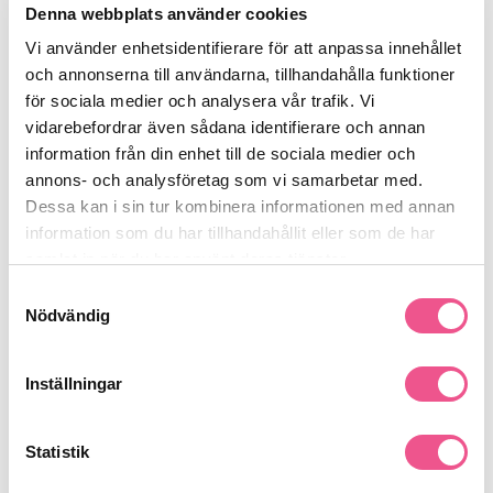
Denna webbplats använder cookies
Vi använder enhetsidentifierare för att anpassa innehållet
och annonserna till användarna, tillhandahålla funktioner
för sociala medier och analysera vår trafik. Vi
vidarebefordrar även sådana identifierare och annan
Disicide+ Universal Spray 1000 Ml
Disicide Plus+ Spray Machine
information från din enhet till de sociala medier och
annons- och analysföretag som vi samarbetar med.
84,15 kr
798,15 kr
99 kr
939 kr
Dessa kan i sin tur kombinera informationen med annan
information som du har tillhandahållit eller som de har
samlat in när du har använt deras tjänster.
LÄGG I VARUKORGEN
LÄGG I VARUKORGEN
Samtyckesval
Nödvändig
-15%
-15%
Inställningar
Statistik