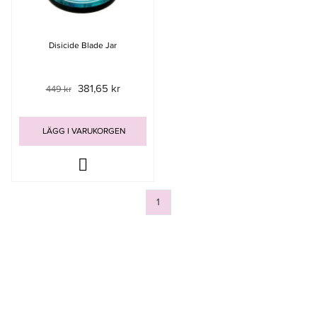
Disicide Blade Jar
381,65 kr
449 kr
LÄGG I VARUKORGEN
1
Sida
av 1