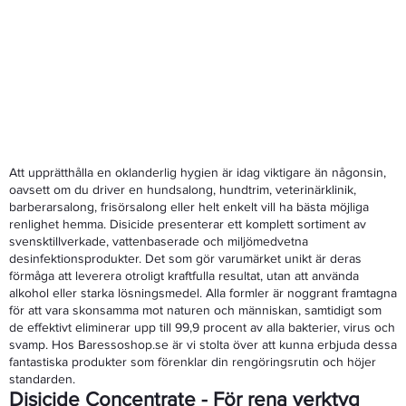
Att upprätthålla en oklanderlig hygien är idag viktigare än någonsin,
oavsett om du driver en hundsalong, hundtrim, veterinärklinik,
barberarsalong, frisörsalong eller helt enkelt vill ha bästa möjliga
renlighet hemma. Disicide presenterar ett komplett sortiment av
svensktillverkade, vattenbaserade och miljömedvetna
desinfektionsprodukter. Det som gör varumärket unikt är deras
förmåga att leverera otroligt kraftfulla resultat, utan att använda
alkohol eller starka lösningsmedel. Alla formler är noggrant framtagna
för att vara skonsamma mot naturen och människan, samtidigt som
de effektivt eliminerar upp till 99,9 procent av alla bakterier, virus och
svamp. Hos Baressoshop.se är vi stolta över att kunna erbjuda dessa
fantastiska produkter som förenklar din rengöringsrutin och höjer
standarden.
Disicide Concentrate - För rena verktyg