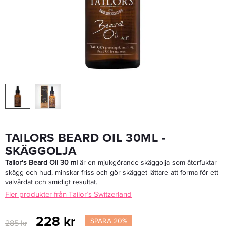
Cutrin AINOA Deep Cleansing Shampoo 300ml - Schampo
245,65 kr
289 kr
LÄGG I VARUKORGEN
TAILORS BEARD OIL 30ML -
SKÄGGOLJA
Tailor's Beard Oil 30 ml
är en mjukgörande skäggolja som återfuktar
skägg och hud, minskar friss och gör skägget lättare att forma för ett
välvårdat och smidigt resultat.
Fler produkter från Tailor’s Switzerland
228 kr
SPARA 20%
285 kr