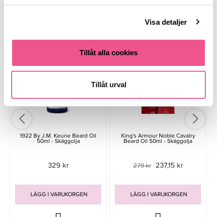
Liknande produkter
Visa detaljer
-15%
-
Tillåt alla cookies
Tillåt urval
1922 By J.M. Keune Beard Oil
King's Armour Noble Cavalry
50ml - Skäggolja
Beard Oil 50ml - Skäggolja
329 kr
237,15 kr
279 kr
LÄGG I VARUKORGEN
LÄGG I VARUKORGEN