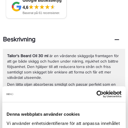
Beskrivning
Tailor's Beard Oil 30 ml
är en vårdande skäggolja framtagen för
att ge både skägg och huden under näring, mjukhet och bättre
följsamhet. Den hjälper till att reducera torra strån och friss
samtidigt som skägget blir enklare att forma och får ett mer
välvårdat utseende.
Den lätta oljan absorberas smidigt och passar perfekt som en
del av den dagliga skäggvårdsrutinen. Produkten bidrar till att
hålla skägget mjukt och smidigt utan att kännas tung, samtidigt
som huden under får en behagligare och mer återfuktad känsla.
Fördelar:
Denna webbplats använder cookies
Mjukgör och återfuktar skägget
Vårdar huden under skägget
Vi använder enhetsidentifierare för att anpassa innehållet
Minskar friss och torra strån