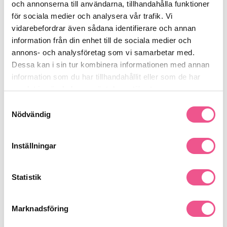
och annonserna till användarna, tillhandahålla funktioner
Gör skägget lättare att forma
Ger ett välvårdat och smidigt resultat
för sociala medier och analysera vår trafik. Vi
vidarebefordrar även sådana identifierare och annan
Värm några droppar mellan handflatorna och arbeta in oljan
information från din enhet till de sociala medier och
jämnt i skägget. Massera även gärna in i huden under för bästa
resultat.
annons- och analysföretag som vi samarbetar med.
Se mer
Dessa kan i sin tur kombinera informationen med annan
information som du har tillhandahållit eller som de har
samlat in när du har använt deras tjänster.
Samtyckesval
Produktdetaljer
Nödvändig
Recensioner
Inställningar
Statistik
Finns i:
Skägg & Mustasch
Skäggolja
Man
Marknadsföring