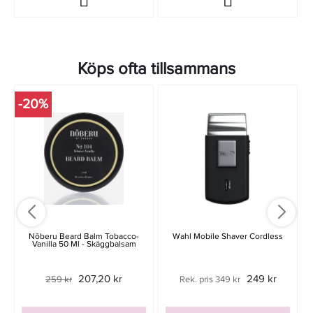
Köps ofta tillsammans
-20%
-
Nõberu Beard Balm Tobacco-
Wahl Mobile Shaver Cordless
Vanilla 50 Ml - Skäggbalsam
207,20 kr
249 kr
259 kr
Rek. pris 349 kr