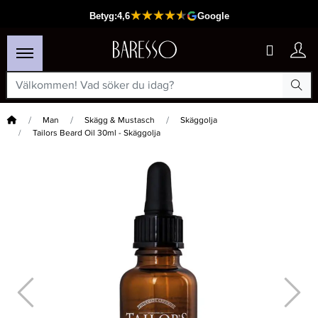
Hem
Man
Skägg & Mustasch
Skäggolja
Tailors Beard Oil 30ml - Skäggolja
×
Passar din varukorg
-15%