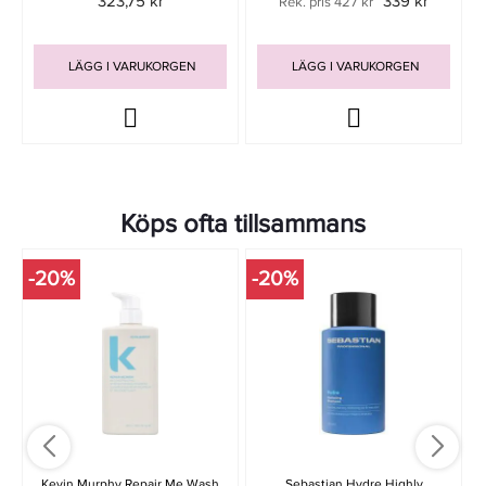
323,75 kr
339 kr
Rek. pris 427 kr
LÄGG I VARUKORGEN
LÄGG I VARUKORGEN
Köps ofta tillsammans
-20%
-20%
Kevin Murphy Repair Me Wash
Sebastian Hydre Highly