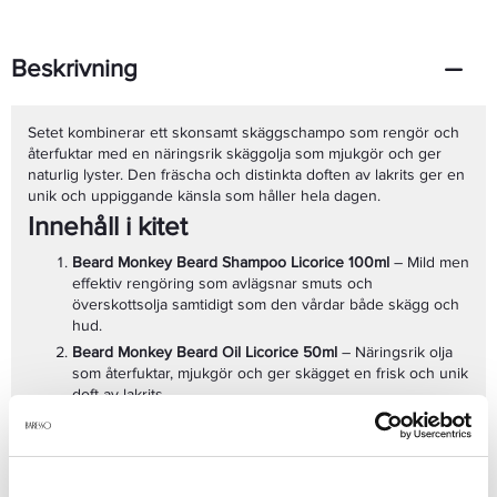
Beskrivning
Setet kombinerar ett skonsamt skäggschampo som rengör och
återfuktar med en näringsrik skäggolja som mjukgör och ger
naturlig lyster. Den fräscha och distinkta doften av lakrits ger en
unik och uppiggande känsla som håller hela dagen.
Innehåll i kitet
Beard Monkey Beard Shampoo Licorice 100ml
– Mild men
effektiv rengöring som avlägsnar smuts och
överskottsolja samtidigt som den vårdar både skägg och
hud.
Beard Monkey Beard Oil Licorice 50ml
– Näringsrik olja
som återfuktar, mjukgör och ger skägget en frisk och unik
doft av lakrits.
Egenskaper & Fördelar
Komplett skäggvård:
Rengör och återfuktar på djupet.
Frisk och unik doft:
Distinkt lakritsdoft som känns