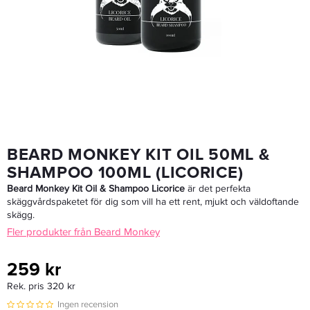
Ariana Grande Ari Body Mist 236 Ml
189 kr
Rek. pris 219 kr
LÄGG I VARUKORGEN
BEARD MONKEY KIT OIL 50ML &
SHAMPOO 100ML (LICORICE)
Beard Monkey Kit Oil & Shampoo Licorice
är det perfekta
skäggvårdspaketet för dig som vill ha ett rent, mjukt och väldoftande
skägg.
Fler produkter från Beard Monkey
259 kr
Rek. pris 320 kr
Ingen recension