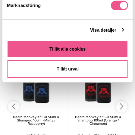
Marknadsföring
Finns i:
Skägg & Mustasch
Skäggolja
Man
Visa detaljer
Liknande produkter
Tillåt alla cookies
Tillåt urval
Beard Monkey Kit Oil 50ml &
Beard Monkey Kit Oil 50ml &
Shampoo 100ml (Minty /
Shampoo 100ml (Orange /
Raspberry)
Cinnamon)