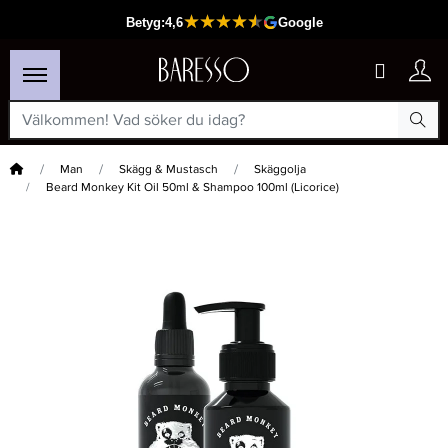
Hem
Man
Skägg & Mustasch
Skäggolja
Beard Monkey Kit Oil 50ml & Shampoo 100ml (Licorice)
×
Passar din varukorg