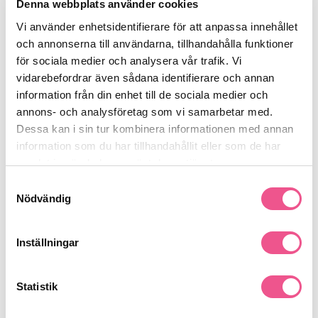
uppiggande och personlig.
Denna webbplats använder cookies
Vård för hud och hår:
Motverkar torrhet och irritation
Vi använder enhetsidentifierare för att anpassa innehållet
under skägget.
och annonserna till användarna, tillhandahålla funktioner
Daglig användning:
Mild formula som passar alla
för sociala medier och analysera vår trafik. Vi
skäggtyper.
Passar dig som
vidarebefordrar även sådana identifierare och annan
Perfekt present:
Stilfull förpackning och unik doftprofil.
information från din enhet till de sociala medier och
Vill ha en enkel och effektiv skäggvårdsrutin.
annons- och analysföretag som vi samarbetar med.
Söker ett set som ger både rengöring och återfuktning.
Dessa kan i sin tur kombinera informationen med annan
Uppskattar en frisk och unik lakritsdoft.
information som du har tillhandahållit eller som de har
samlat in när du har använt deras tjänster.
Se mer
Samtyckesval
Nödvändig
Produktdetaljer
Inställningar
Recensioner
Statistik