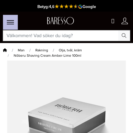
Hem
Man
Rakning
Olja, tvål, kräm
Nõberu Shaving Cream Amber-Lime 100ml
×
Passar din varukorg