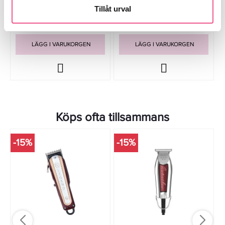
Tillåt urval
188 kr
237,30 kr
235 kr
339 kr
LÄGG I VARUKORGEN
LÄGG I VARUKORGEN
Köps ofta tillsammans
-15%
-15%