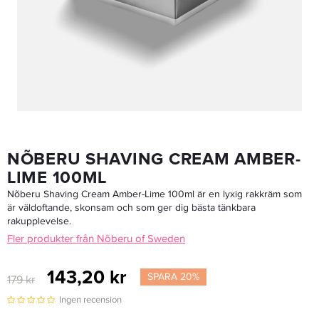
Davines Pasta And Love Kit
649 kr
Rek. pris 897 kr
LÄGG I VARUKORGEN
NÕBERU SHAVING CREAM AMBER-
LIME 100ML
Nõberu Shaving Cream Amber-Lime 100ml är en lyxig rakkräm som
är väldoftande, skonsam och som ger dig bästa tänkbara
rakupplevelse.
Fler produkter från Nõberu of Sweden
143,20 kr
SPARA 20%
179 kr
Ingen recension