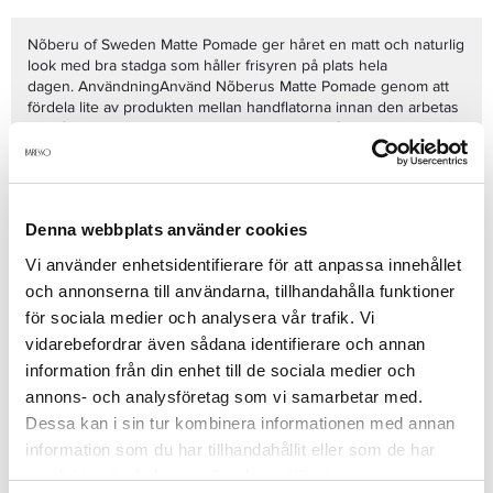
Nõberu of Sweden Matte Pomade ger håret en matt och naturlig
look med bra stadga som håller frisyren på plats hela
dagen. AnvändningAnvänd Nõberus Matte Pomade genom att
fördela lite av produkten mellan handflatorna innan den arbetas
in i håret. Använd i torrt eller handdukstorrt hår.EgenskaperEn
smidig Pomade som ger håret en matt och naturlig look. Ger din
frisyr stadga och ett resultat som håller hela dagen. 80 ml
Se mer
Denna webbplats använder cookies
Vi använder enhetsidentifierare för att anpassa innehållet
Produktdetaljer
och annonserna till användarna, tillhandahålla funktioner
för sociala medier och analysera vår trafik. Vi
vidarebefordrar även sådana identifierare och annan
Recensioner
information från din enhet till de sociala medier och
annons- och analysföretag som vi samarbetar med.
Dessa kan i sin tur kombinera informationen med annan
Finns i:
information som du har tillhandahållit eller som de har
samlat in när du har använt deras tjänster.
Hår
Styling
Vax / Stylingskräm
Hårvård
Styling