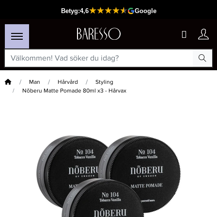
Hem
Man
Hårvård
Styling
Nõberu Matte Pomade 80ml x3 - Hårvax
×
Passar din varukorg
-20%