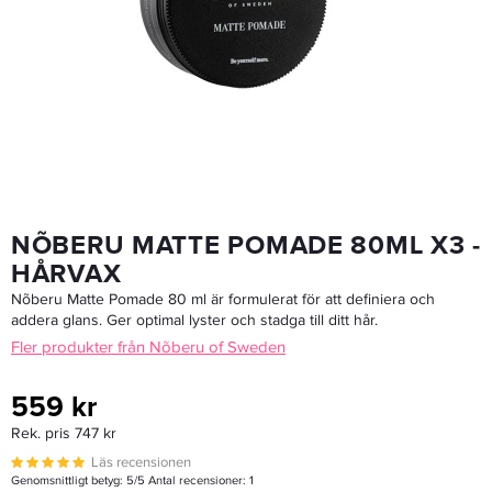
Nõberu Salt Water Spray Amalfi 200 Ml - Saltvattenspray
199,20 kr
249 kr
LÄGG I VARUKORGEN
NÕBERU MATTE POMADE 80ML X3 -
HÅRVAX
Nõberu Matte Pomade 80 ml är formulerat för att definiera och
addera glans. Ger optimal lyster och stadga till ditt hår.
Fler produkter från Nõberu of Sweden
559 kr
Rek. pris 747 kr
Läs recensionen
Genomsnittligt betyg:
5
/5 Antal recensioner:
1