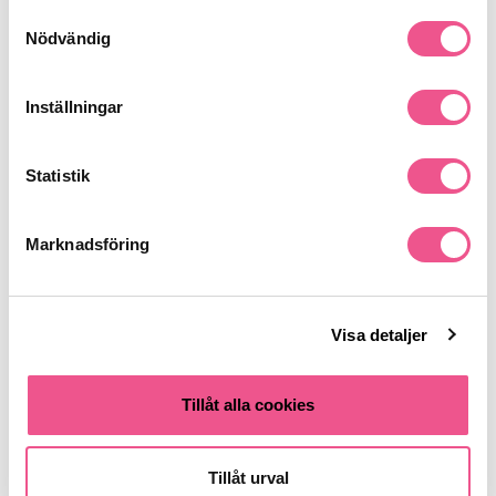
Samtyckesval
Man
Nödvändig
Inställningar
Liknande produkter
-20%
Statistik
Marknadsföring
Visa detaljer
Nõberu Matte Pomade 80ml X5 -
Nõberu Matte Pomade 80 Ml -
Hårvax
Hårvax
Tillåt alla cookies
859 kr
199,20 kr
Rek. pris 1 245 kr
249 kr
Tillåt urval