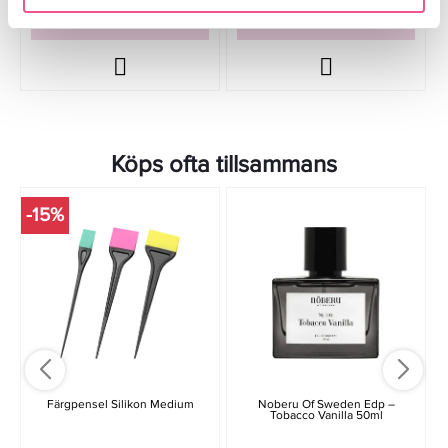
LÄGG I VARUKORGEN
LÄGG I VARUKORGEN
Köps ofta tillsammans
-15%
Färgpensel Silikon Medium
Noberu Of Sweden Edp –
Tobacco Vanilla 50ml