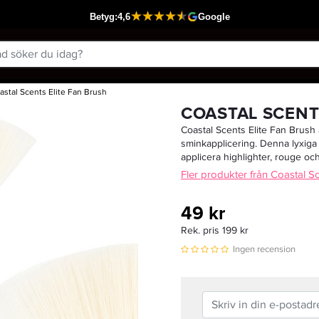
astal Scents Elite Fan Brush
Passar din varukorg
COASTAL SCENT
Coastal Scents Elite Fan Brush 
sminkapplicering. Denna lyxiga f
applicera highlighter, rouge o
Fler produkter från Coastal S
49 kr
Rek. pris 199 kr
Ingen recension