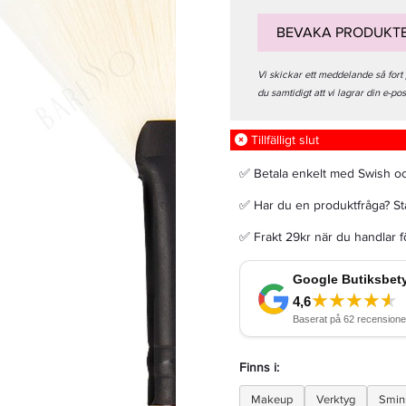
BEVAKA PRODUKT
Vi skickar ett meddelande så fort
du samtidigt att vi lagrar din e-po
W7 Kiss Lipstick The Reds Chestnut 3g
Tillfälligt slut
25 kr
✅ Betala enkelt med Swish o
✅ Har du en produktfråga? Sta
LÄGG I VARUKORGEN
✅ Frakt 29kr när du handlar 
Finns i:
Makeup
Verktyg
Smin