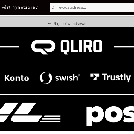
 vårt nyhetsbrev
↩
Right of withdrawal