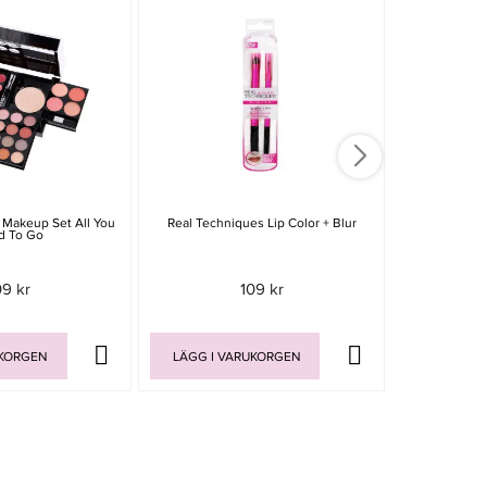
 Makeup Set All You
Real Techniques Lip Color + Blur
Real Techniqu
d To Go
09 kr
109 kr
UKORGEN
LÄGG I VARUKORGEN
LÄGG I V