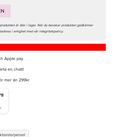
EN
 produkten är åter i lager. När du bevakar produkten godkänner
stadress i enlighet med vår integritetspolicy.
ch Apple pay
rta en chatt!
för mer än 299kr
kborste/pensel