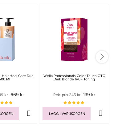
& Hair Heal Care Duo
Wella Professionals Color Touch OTC
Wella Profess
500 Ml
Dark Blonde 6/0 - Toning
Cool Beige 
669 kr
139 kr
49 kr
Rek. pris 245 kr
Rek. pr
UKORGEN
LÄGG I VARUKORGEN
LÄGG I V