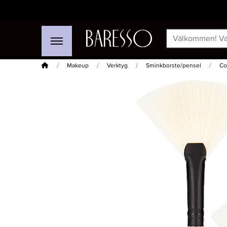
Hem
Makeup
Verktyg
Sminkborste/pensel
Co