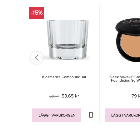
-15%
Biosmetics Compound Jar
Sleek MakeUP Cr
Foundation 9g W
58,65 kr
79 
69 kr
LÄGG I VARUKORGEN
LÄGG I VARUKO