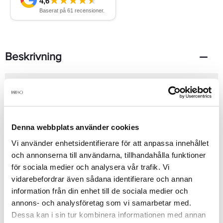
Beskrivning
Sigma Beauty 2XSigma Spa Brush Cleansing Glove Rengör dina
borstar ordentligt och förläng dina borstas livslängd! Denna
handske är speciellt utformad med 8 olika delar som gör att du
enkelt och smidigt kan rengöra dina borstar på rätt sätt. Rengör,
skölj, förfina och forma dina borstar med Sigma 2XSigma Spa
Denna webbplats använder cookies
Brush Cleansing Glove! Extra komfortabel med
mikrofiberhandske inuti.En smidigt handske för att rengöra dina
Se mer
Vi använder enhetsidentifierare för att anpassa innehållet
makeup-borstar.
och annonserna till användarna, tillhandahålla funktioner
för sociala medier och analysera vår trafik. Vi
vidarebefordrar även sådana identifierare och annan
Produktdetaljer
information från din enhet till de sociala medier och
annons- och analysföretag som vi samarbetar med.
Dessa kan i sin tur kombinera informationen med annan