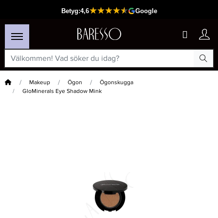
Hem
Makeup
Ögon
Ögonskugga
GloMinerals Eye Shadow Mink
×
Passar din varukorg
-50%