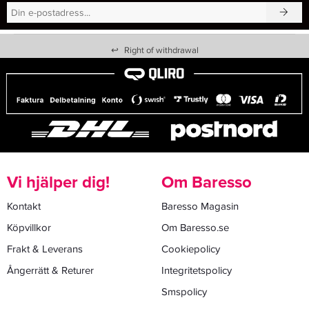
↩
Right of withdrawal
Vi hjälper dig!
Om Baresso
Kontakt
Baresso Magasin
Köpvillkor
Om Baresso.se
Frakt & Leverans
Cookiepolicy
Ångerrätt & Returer
Integritetspolicy
Smspolicy