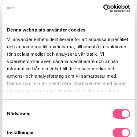
Produktdetaljer
Denna webbplats använder cookies
Recensioner
Vi använder enhetsidentifierare för att anpassa innehållet
och annonserna till användarna, tillhandahålla funktioner
för sociala medier och analysera vår trafik. Vi
vidarebefordrar även sådana identifierare och annan
Finns i:
information från din enhet till de sociala medier och
Makeup
Ögon
Ögonskugga
annons- och analysföretag som vi samarbetar med.
Dessa kan i sin tur kombinera informationen med annan
information som du har tillhandahållit eller som de har
samlat in när du har använt deras tjänster.
Liknande produkter
Samtyckesval
Nödvändig
Inställningar