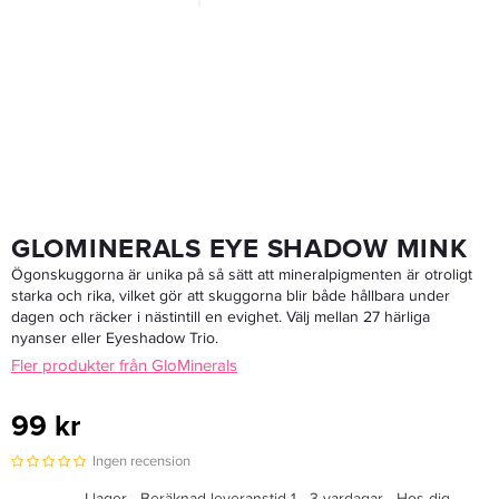
Label.m Fashion Edition Dry Shampoo 200ml - Torrschampo
179,50 kr
359 kr
LÄGG I VARUKORGEN
GLOMINERALS EYE SHADOW MINK
Ögonskuggorna är unika på så sätt att mineralpigmenten är otroligt
starka och rika, vilket gör att skuggorna blir både hållbara under
dagen och räcker i nästintill en evighet. Välj mellan 27 härliga
nyanser eller Eyeshadow Trio.
Fler produkter från GloMinerals
99 kr
Ingen recension
I lager - Beräknad leveranstid 1 - 3 vardagar - Hos dig