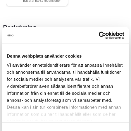
Beskrivning
Tål heta och fuktiga klimat. Den speciella formulan gör att den är
enkel att applicera och ger ett exakt resultat.
Denna webbplats använder cookies
Vi använder enhetsidentifierare för att anpassa innehållet
Produktdetaljer
och annonserna till användarna, tillhandahålla funktioner
för sociala medier och analysera vår trafik. Vi
vidarebefordrar även sådana identifierare och annan
Recensioner
information från din enhet till de sociala medier och
annons- och analysföretag som vi samarbetar med.
Dessa kan i sin tur kombinera informationen med annan
information som du har tillhandahållit eller som de har
Finns i:
samlat in när du har använt deras tjänster.
Makeup
Ögon
Ögonpenna
Samtyckesval