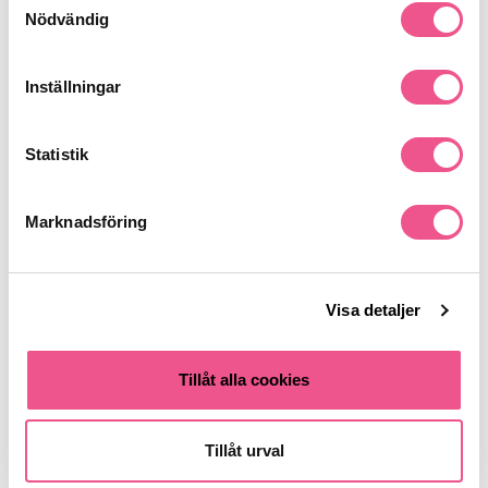
Nödvändig
Liknande produkter
Inställningar
-30%
Statistik
Marknadsföring
Visa detaljer
Isadora Intense Eyeliner
TheBalm MrWrite Eyeliner Pencil
Precision Lemonade Vibe
(Brian) - Beige
Tillåt alla cookies
109 kr
92,40 kr
132 kr
Tillåt urval
LÄGG I VARUKORGEN
LÄGG I VARUKORGEN