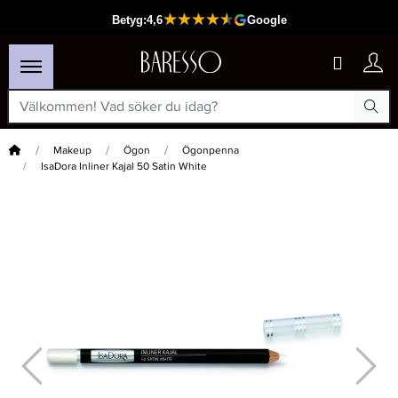
Hem
Makeup
Ögon
Ögonpenna
IsaDora Inliner Kajal 50 Satin White
×
Passar din varukorg
-20%