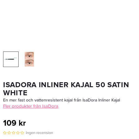
Eleven Australia I Want Body Volume Shampoo 300ml - Schampo
239,20 kr
299 kr
LÄGG I VARUKORGEN
ISADORA INLINER KAJAL 50 SATIN
WHITE
En mer fast och vattenresistent kajal från IsaDora Inliner Kajal
Fler produkter från IsaDora
109 kr
Ingen recension