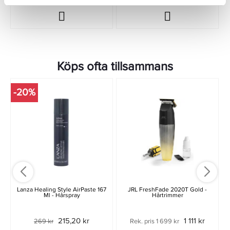
Köps ofta tillsammans
-20%
Lanza Healing Style AirPaste 167
JRL FreshFade 2020T Gold -
Ml - Hårspray
Hårtrimmer
215,20 kr
1 111 kr
269 kr
Rek. pris 1 699 kr