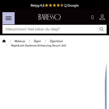
Hem
Makeup
Ögon
Ögonbryn
RapidLash Eyebrow Enhancing Serum 3ml
×
Passar din varukorg
-20%