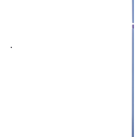
Kevin Murphy Maxi.Wash 250ml
284 kr
355 kr
LÄGG I VARUKORGEN