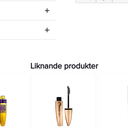
fransarna – från ögonvrå till
rsten.4,5 ml
Liknande produkter