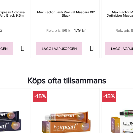
xpress Colossal
Max Factor Lash Revival Mascara 001
Max Factor M
ery Black 9,5ml
Black
Definition Masc
kr
179 kr
Rek. pris 199 kr
Rek. pris 1
RGEN
LÄGG I VARUKORGEN
LÄGG I VAR
Köps ofta tillsammans
-15%
-15%