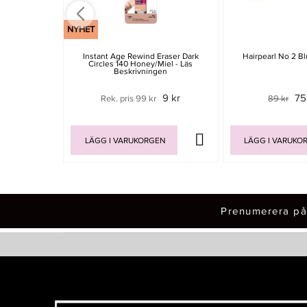
NYHET
Instant Age Rewind Eraser Dark
Hairpearl No 2 B
Circles 140 Honey/Miel - Läs
Beskrivningen
9 kr
75
Rek. pris 99 kr
89 kr
LÄGG I VARUKORGEN
LÄGG I VARUKO
Prenumerera på