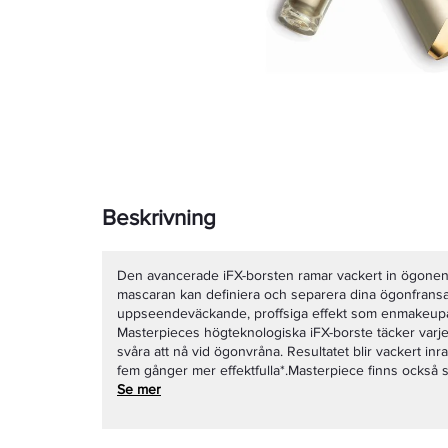
Beskrivning
Den avancerade iFX-borsten ramar vackert in ögonen. 
mascaran kan definiera och separera dina ögonfran
uppseendeväckande, proffsiga effekt som enmakeupar
Masterpieces högteknologiska iFX-borste täcker varj
svåra att nå vid ögonvråna. Resultatet blir vackert in
fem gånger mer effektfulla*.Masterpiece finns också s
volym ska du kolla in Masterpiece Max Mascara.*Jäm
Se mer
ögonfransar, baserat på volym, antal fransar, svärta och
proffsen: Visa upp din perfekta hy med ett snyggt la
de övre och nedreögonfransarna.Vår makeupartist säger