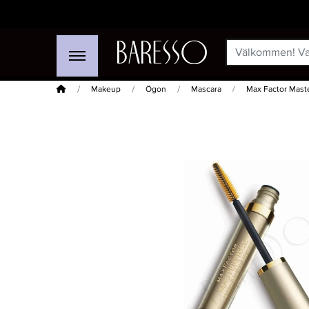
Hem
Makeup
Ögon
Mascara
Max Factor Maste