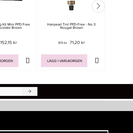
g Kit Mini PPD Free
Hairpearl Tint PPD-Free - No 3
Biosmetics Tw
ocolate Brown
Nougat Brown
Pincet
152,15 kr
71,20 kr
89 kr
169 
UKORGEN
LÄGG I VARUKORGEN
LÄGG I V