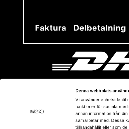
Denna webbplats använde
Vi använder enhetsidentifie
Vi hjälper dig!
Om Ba
funktioner för sociala medi
Kontakt
Baresso 
annan information från din
Köpvillkor
Om Bares
samarbetar med. Dessa kan
Frakt & Leverans
Cookiepol
tillhandahållit eller som d