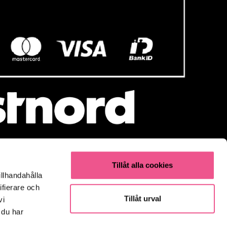
Tillåt alla cookies
illhandahålla
Populärt
ifierare och
Olaplex
Tillåt urval
vi
Kevin Murphy
 du har
K18