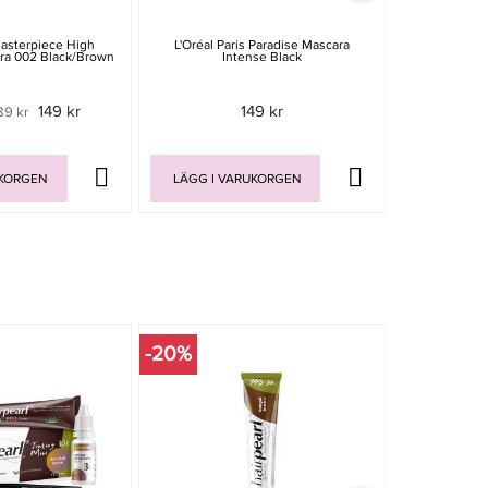
asterpiece High
L'Oréal Paris Paradise Mascara
Max Factor Fa
ara 002 Black/Brown
Intense Black
149 kr
149 kr
89 kr
Rek. pr
UKORGEN
LÄGG I VARUKORGEN
LÄGG I V
-20%
-15%