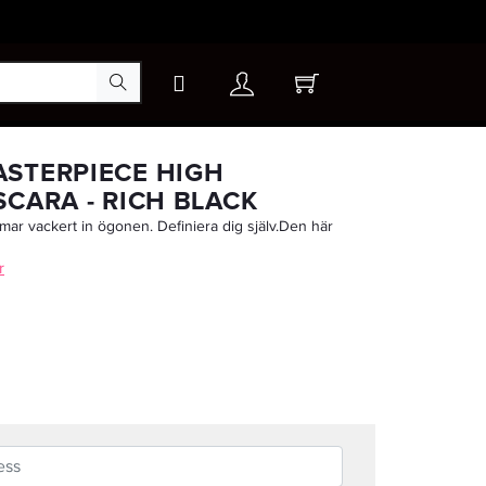
×
STERPIECE HIGH
SCARA - RICH BLACK
ar vackert in ögonen. Definiera dig själv.Den här
-20%
r