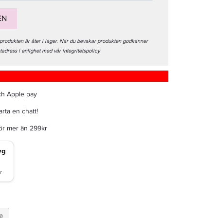
EN
 produkten är åter i lager. När du bevakar produkten godkänner
stadress i enlighet med vår integritetspolicy.
ch Apple pay
rta en chatt!
för mer än 299kr
a