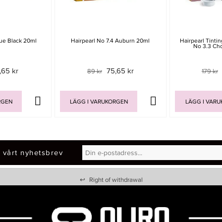
lue Black 20ml
Hairpearl No 7.4 Auburn 20ml
Hairpearl Tintin
No 3.3 Ch
,65 kr
75,65 kr
89 kr
179 kr
RGEN
LÄGG I VARUKORGEN
LÄGG I VAR
 vårt nyhetsbrev
↩
Right of withdrawal