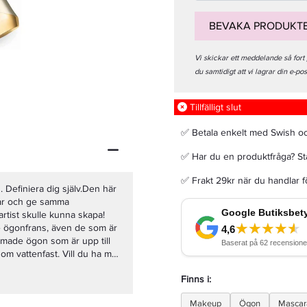
BEVAKA PRODUKT
Vi skickar ett meddelande så fort
du samtidigt att vi lagrar din e-po
Dolce & Gabbana Light Blue Edt 200ml
Tillfälligt slut
999 kr
Rek. pris 1 209 kr
✅ Betala enkelt med Swish o
✅ Har du en produktfråga? Sta
LÄGG I VARUKORGEN
✅ Frakt 29kr när du handlar 
Definiera dig själv.Den här
sar och ge samma
tist skulle kunna skapa!
e ögonfrans, även de som är
ramade ögon som är upp till
om vattenfast. Vill du ha mer
fört med omålade
Finns i:
 synlighet.Ett tips från
ger Masterpiece Mascara på
Makeup
Ögon
Mascar
: Se till att ge