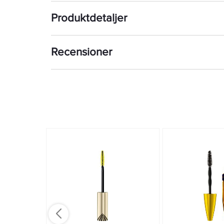
ögonfransarna ett jämnt lager mascara – även de små 
Produktdetaljer
ögonvrå och från rot till topp. Hemligheten ligger i bo
Recensioner