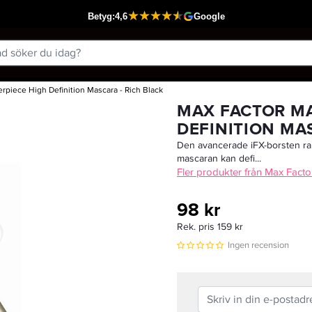
rpiece High Definition Mascara - Rich Black
Passar din varukorg
MAX FACTOR MA
DEFINITION MA
Den avancerade iFX-borsten ram
mascaran kan defi...
Fler produkter från Max Facto
98 kr
Rek. pris 159 kr
Ingen recension