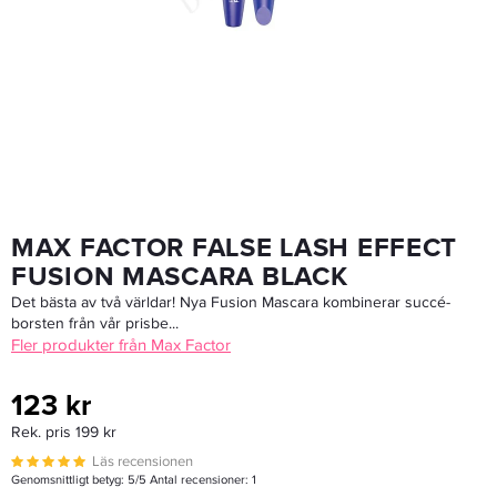
Goldwell Dualsenses Blondes & Highlights Serum Spray 150ml
167,30 kr
239 kr
LÄGG I VARUKORGEN
MAX FACTOR FALSE LASH EFFECT
FUSION MASCARA BLACK
Det bästa av två världar! Nya Fusion Mascara kombinerar succé-
borsten från vår prisbe...
Fler produkter från Max Factor
123 kr
Rek. pris 199 kr
Läs recensionen
Genomsnittligt betyg:
5
/5 Antal recensioner:
1