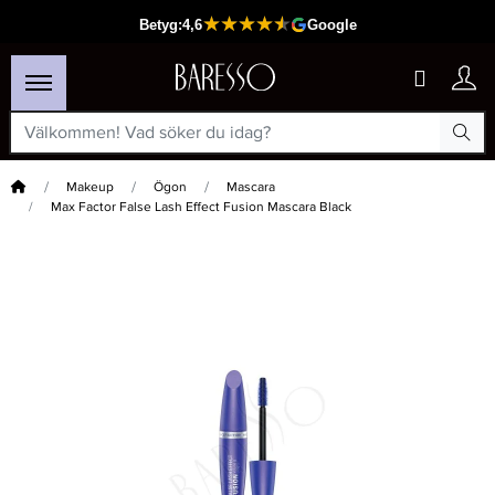
Hem
Makeup
Ögon
Mascara
Max Factor False Lash Effect Fusion Mascara Black
×
Passar din varukorg
-30%