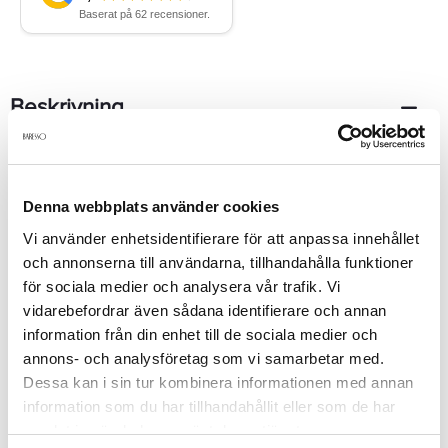
Beskrivning
Ardell Fashion Lashes 101 Demi Black är lätt att applicera och
ger den önskade naturliga looken av vackra fylliga fransar.
Återanvändbara.
Denna webbplats använder cookies
Vi använder enhetsidentifierare för att anpassa innehållet
och annonserna till användarna, tillhandahålla funktioner
Produktdetaljer
för sociala medier och analysera vår trafik. Vi
vidarebefordrar även sådana identifierare och annan
information från din enhet till de sociala medier och
Recensioner
annons- och analysföretag som vi samarbetar med.
Dessa kan i sin tur kombinera informationen med annan
information som du har tillhandahållit eller som de har
Finns i:
samlat in när du har använt deras tjänster.