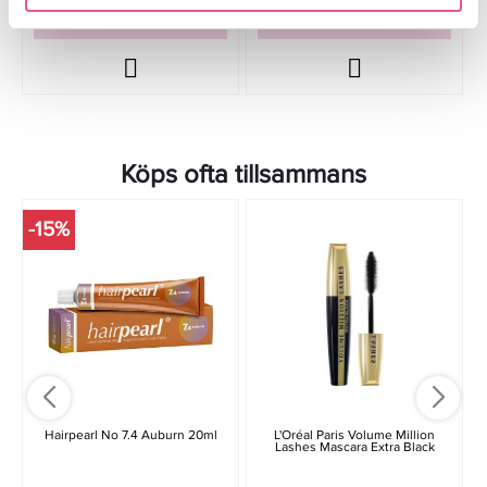
LÄGG I VARUKORGEN
LÄGG I VARUKORGEN
Köps ofta tillsammans
-15%
-
Hairpearl No 7.4 Auburn 20ml
L'Oréal Paris Volume Million
Lashes Mascara Extra Black