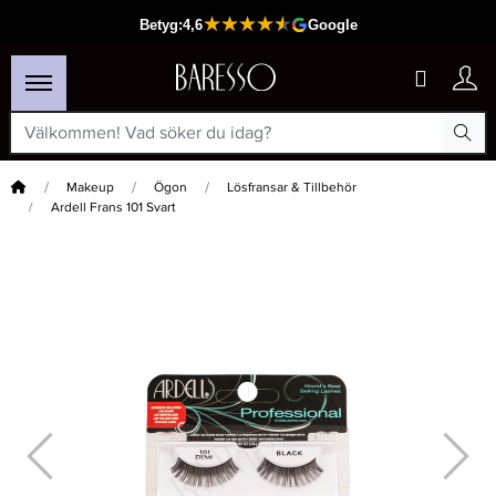
Hem
Makeup
Ögon
Lösfransar & Tillbehör
Ardell Frans 101 Svart
×
Passar din varukorg
-30%