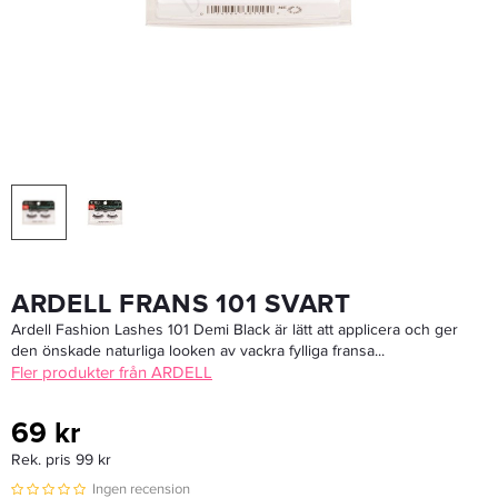
Goldwell Colorance Soft Color 10BS Beige Silver 125ml - Färgmousse
160,30 kr
229 kr
LÄGG I VARUKORGEN
ARDELL FRANS 101 SVART
Ardell Fashion Lashes 101 Demi Black är lätt att applicera och ger
den önskade naturliga looken av vackra fylliga fransa...
Fler produkter från ARDELL
69 kr
Rek. pris 99 kr
Ingen recension