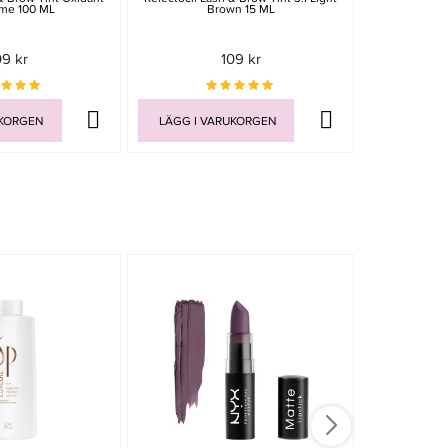
me 100 ML
Brown 15 ML
3% 
09 kr
109 kr
UKORGEN
LÄGG I VARUKORGEN
LÄGG I V
-15%