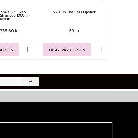
ionals SP Luxeoil
NYX Up The Bass Lipstick
Biosmetics 
t Shampoo 1000ml -
hampo
335,60 kr
69 kr
199 
UKORGEN
LÄGG I VARUKORGEN
LÄGG I V