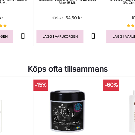
5 ML
Blue 15 ML
3% Cre
kr
54,50 kr
1
109 kr
RGEN
LÄGG I VARUKORGEN
LÄGG I VAR
Köps ofta tillsammans
-15%
-60%