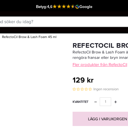
RefectoCil Brow & Lash Foam 45 ml
Passar din varukorg
REFECTOCIL BR
RefectoCil Brow & Lash Foam är
rengöra fransar eller bryn innan
Fler produkter från RefectoCil
129 kr
Ingen recension
−
+
KVANTITET
LÄGG I VARUKORGEN