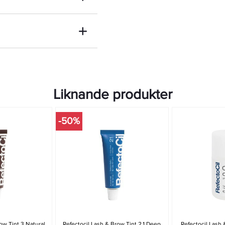
Liknande produkter
-50%
ow Tint 3 Natural
Refectocil Lash & Brow Tint 2.1 Deep
Refectocil Lash 