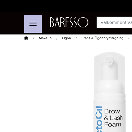
Hem
Makeup
Ögon
Frans & Ögonbrynfärgning