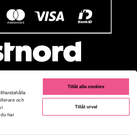
Tillåt alla cookies
illhandahålla
Populärt
ifierare och
Olaplex
Tillåt urval
vi
Kevin Murphy
 du har
K18
Elverktyg & Klippmaskiner
Parfym