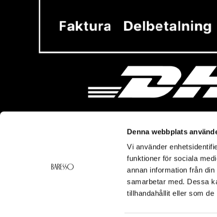
Denna webbplats använde
Vi använder enhetsidentifie
Vi hjälper dig!
Om Ba
funktioner för sociala medi
Kontakt
Baresso 
annan information från din
Köpvillkor
Om Bares
samarbetar med. Dessa kan
Frakt & Leverans
Cookiepol
tillhandahållit eller som d
Ångerrätt & Returer
Integritets
Smspolicy