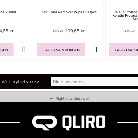
One 200ml
Hair Color Remover Wipes 100pcs
Wella Profess
Keratin Protec
Sc
4,65 kr
109,65 kr
129 kr
839 kr
RGEN
LÄGG I VARUKORGEN
LÄGG I VAR
 vårt nyhetsbrev
↩
Right of withdrawal