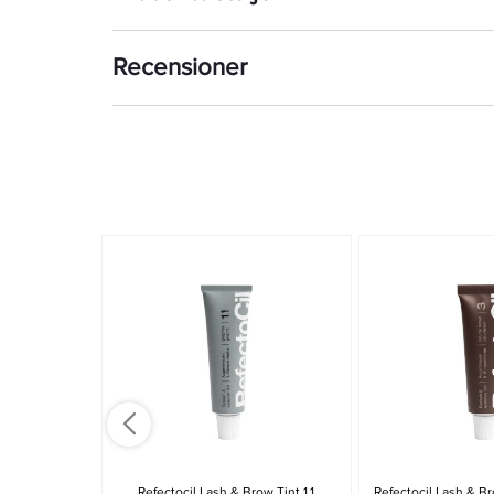
Recensioner
Refectocil Lash & Brow Tint 1.1
Refectocil Lash & Br