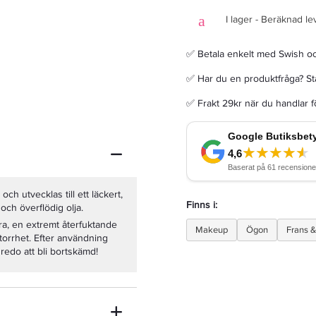
I lager - Beräknad le
✅ Betala enkelt med Swish o
✅ Har du en produktfråga? Sta
Refectocil Lash & Brow Intense Browns Intensifying Primer Medium 15 ML
✅ Frakt 29kr när du handlar 
119 kr
LÄGG I VARUKORGEN
 utvecklas till ett läckert,
Finns i:
och överflödig olja.
a, en extremt återfuktande
Makeup
Ögon
Frans 
orrhet. Efter användning
edo att bli bortskämd!