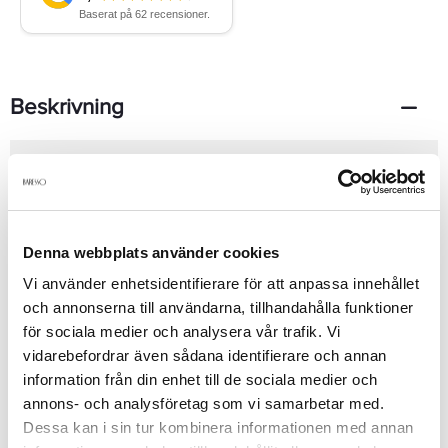
Beskrivning
Deborah Lippmanns lyxiga serie av prisbelönta hand- och
fotvårdsprodukter skapades som ett resultat av hennes arbete
med några av de mest ikoniska moderna personerna - från Cher
till Sarah Jessica Parker, Zac Posen till Rodarte. Detta nagellack
innehåller Aucoumea, Biotin och Grönt te. Rulla försiktigt mellan
Denna webbplats använder cookies
handflatorna före användning. För bästa resultat använd baslack
och överlack från Deborah Lippmann. Ingår i Celeb. Skapad med
Se mer
Vi använder enhetsidentifierare för att anpassa innehållet
Mary J. Blige. Färg: Sultry golden caramel (opaque pearl).
och annonserna till användarna, tillhandahålla funktioner
Innehåll: 15 ml
för sociala medier och analysera vår trafik. Vi
vidarebefordrar även sådana identifierare och annan
Produktdetaljer
information från din enhet till de sociala medier och
annons- och analysföretag som vi samarbetar med.
Dessa kan i sin tur kombinera informationen med annan
Recensioner