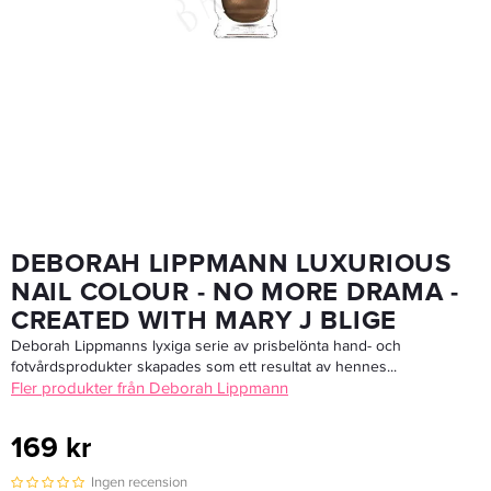
Balmain Texturizing Volume Spray 200ml
374,25 kr
499 kr
LÄGG I VARUKORGEN
DEBORAH LIPPMANN LUXURIOUS
NAIL COLOUR - NO MORE DRAMA -
CREATED WITH MARY J BLIGE
Deborah Lippmanns lyxiga serie av prisbelönta hand- och
fotvårdsprodukter skapades som ett resultat av hennes...
Fler produkter från Deborah Lippmann
169 kr
Ingen recension