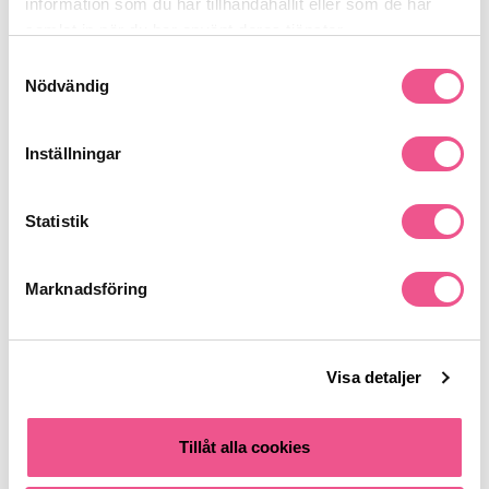
information som du har tillhandahållit eller som de har
samlat in när du har använt deras tjänster.
Samtyckesval
Finns i:
Nödvändig
Makeup
Naglar
Nagellack
Inställningar
Liknande produkter
Statistik
Marknadsföring
Visa detaljer
Tillåt alla cookies
Deborah Lippmann Luxurious
Deborah Lippmann Luxurious
Nail Colour - Don't Tell Mama
Nail Colour - Yellow Brick Road