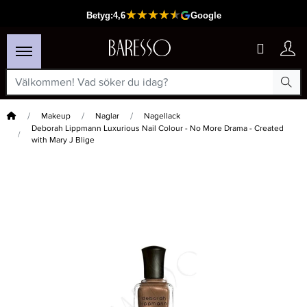
Hem
Makeup
Naglar
Nagellack
Deborah Lippmann Luxurious Nail Colour - No More Drama - Created
with Mary J Blige
×
Passar din varukorg
-25%