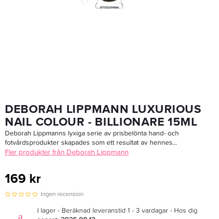
Balmain Texturizing Volume Spray 200ml
374,25 kr
499 kr
LÄGG I VARUKORGEN
DEBORAH LIPPMANN LUXURIOUS
NAIL COLOUR - BILLIONARE 15ML
Deborah Lippmanns lyxiga serie av prisbelönta hand- och
fotvårdsprodukter skapades som ett resultat av hennes...
Fler produkter från Deborah Lippmann
169 kr
Ingen recension
I lager - Beräknad leveranstid 1 - 3 vardagar - Hos dig