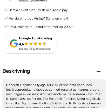
senast:
2026-08-13
✅ Betala enkelt med Swish och Apple pay
✅ Har du en produktfråga? Starta en chatt!
✅ Frakt 29kr när du handlar för mer än 299kr
Beskrivning
Deborah Lippmanns lyxiga serie av prisbelönta hand- och
fotvårdsprodukter skapades som ett resultat av hennes arbete
med några av de mest ikoniska moderna personerna - från Cher
till Sarah Jessica Parker, Zac Posen till Rodarte. Detta nagellack
innehåller Aucoumea, Biotin och Grönt te. Rulla försiktigt mellan
handflatorna före användning. För bästa resultat använd baslack