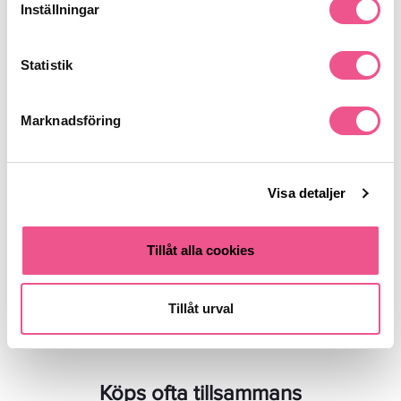
Inställningar
Statistik
Marknadsföring
Deborah Lippmann Luxurious
Deborah Lippmann Luxurious
Nail Colour - Don't Tell Mama
Nail Colour - Yellow Brick Road
15ml
15ml
Visa detaljer
169 kr
169 kr
Tillåt alla cookies
LÄGG I VARUKORGEN
LÄGG I VARUKORGEN
Tillåt urval
Köps ofta tillsammans