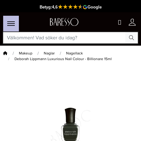
Hem
Makeup
Naglar
Nagellack
Deborah Lippmann Luxurious Nail Colour - Billionare 15ml
×
Passar din varukorg
-25%