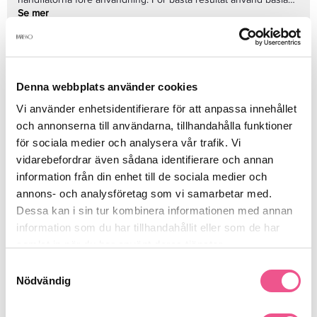
och överlack från Deborah Lippmann. Ingår i Core. Färg: Matt,
Se mer
mörk militärgrön. Innehåll: 15 ml
Produktdetaljer
Denna webbplats använder cookies
Vi använder enhetsidentifierare för att anpassa innehållet
Recensioner
och annonserna till användarna, tillhandahålla funktioner
för sociala medier och analysera vår trafik. Vi
vidarebefordrar även sådana identifierare och annan
information från din enhet till de sociala medier och
Finns i:
annons- och analysföretag som vi samarbetar med.
Makeup
Naglar
Nagellack
Dessa kan i sin tur kombinera informationen med annan
information som du har tillhandahållit eller som de har
samlat in när du har använt deras tjänster.
Liknande produkter
Samtyckesval
Nödvändig