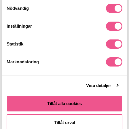
Makeup
Läppar
Läppenna
Samtyckesval
Nödvändig
Liknande produkter
Inställningar
-50%
Statistik
Marknadsföring
Visa detaljer
W7 Kiss Lipstick The Reds
Milani Easyliner Retractable Lip
Forever Red 3g
Liner Pencils 01 Sugar Plum
Tillåt alla cookies
25 kr
54,50 kr
109 kr
Tillåt urval