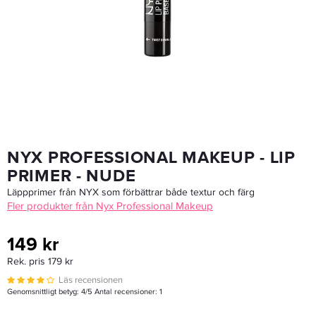
Matrix / Kerastase / Redken / L'ORÉAL - Pump 1000ml
48,03 kr
56,50 kr
LÄGG I VARUKORGEN
NYX PROFESSIONAL MAKEUP - LIP
PRIMER - NUDE
Läppprimer från NYX som förbättrar både textur och färg
Fler produkter från Nyx Professional Makeup
149 kr
Rek. pris 179 kr
Läs recensionen
Genomsnittligt betyg:
4
/5 Antal recensioner:
1