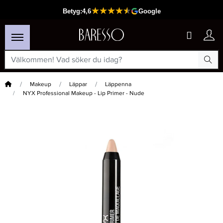
Hem
Makeup
Läppar
Läppenna
NYX Professional Makeup - Lip Primer - Nude
×
Passar din varukorg
-15%