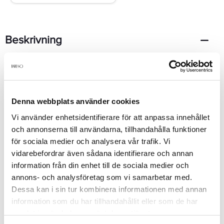
Beskrivning
En härlig läppprimer som hjälper till att göra nyansen på ditt
läppstift mer intensiv, den hjälper även till att läppsiftet håller sig
på plats hela dagen. Men en silkeslen textur glider denna
primer enkelt på dina läppar och ger en mjukgörande känsla.
Denna webbplats använder cookies
Vi använder enhetsidentifierare för att anpassa innehållet
och annonserna till användarna, tillhandahålla funktioner
Produktdetaljer
för sociala medier och analysera vår trafik. Vi
vidarebefordrar även sådana identifierare och annan
information från din enhet till de sociala medier och
Recensioner
annons- och analysföretag som vi samarbetar med.
Dessa kan i sin tur kombinera informationen med annan
information som du har tillhandahållit eller som de har
Finns i:
samlat in när du har använt deras tjänster.