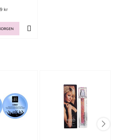
9 kr
UKORGEN
-15%
NYHET