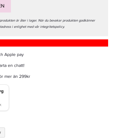
EN
 produkten är åter i lager. När du bevakar produkten godkänner
stadress i enlighet med vår integritetspolicy.
ch Apple pay
rta en chatt!
för mer än 299kr
r