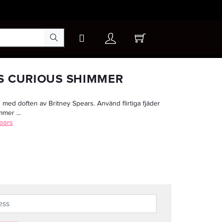
×
S CURIOUS SHIMMER
med doften av Britney Spears. Använd flirtiga fjäder
-20%
mmer ...
pears