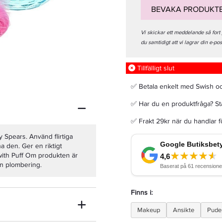
BEVAKA PRODUKT
Vi skickar ett meddelande så fort
du samtidigt att vi lagrar din e-po
Lanza Healing Volume Thickening Shampoo & Conditioner 250ml+300ml - Duo
Tillfälligt slut
✅ Betala enkelt med Swish o
478 kr
Rek. pris 598 kr
✅ Har du en produktfråga? Sta
LÄGG I VARUKORGEN
✅ Frakt 29kr när du handlar 
 Spears. Använd flirtiga
ha den. Ger en riktigt
with Puff Om produkten är
en plombering.
Finns i:
Makeup
Ansikte
Pude