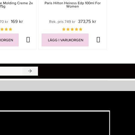
able Molding Creme 2x
Paris Hilton Heiress Edp 100ml For
Olaplex O7 S
75g
Women
Ml
169 kr
373,75 kr
70 kr
Rek. pris 749 kr
399 
UKORGEN
LÄGG I VARUKORGEN
LÄGG I V