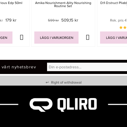
rious Edp 50ml
Amika Nourishment-Ality Nourishing
D:fi D:struct Pli
Routine Set
179 kr
509,15 kr
kr
599 kr
Rek. pris 4
RGEN
LÄGG I VARUKORGEN
LÄGG I VAR
 vårt nyhetsbrev
↩
Right of withdrawal