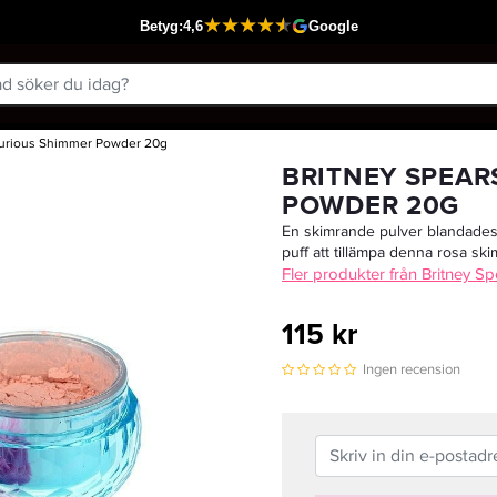
Curious Shimmer Powder 20g
Passar din varukorg
BRITNEY SPEAR
POWDER 20G
En skimrande pulver blandades 
puff att tillämpa denna rosa ski
Fler produkter från Britney S
115 kr
Ingen recension