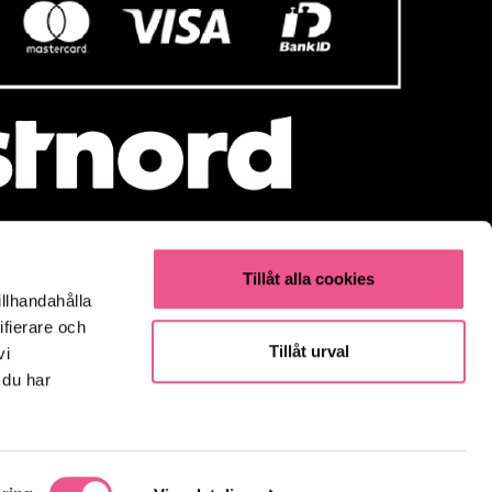
Tillåt alla cookies
illhandahålla
Populärt
ifierare och
Parfym
Tillåt urval
vi
Fynda
 du har
Olaplex
Kevin Murphy
K18
Elverktyg & Klippmaskiner