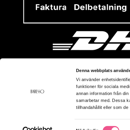
Denna webbplats använde
Vi använder enhetsidentifie
Vi hjälper dig!
Om Ba
funktioner för sociala medi
Frakt & Leverans
Baresso 
annan information från din
Ångerrätt & Returer
Om Bares
samarbetar med. Dessa kan
Kontakt
Cookiepol
tillhandahållit eller som d
Köpvillkor
Integritets
Smspolicy
Samtyckesval