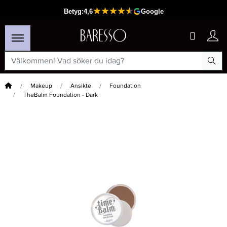
Hem
Makeup
Ansikte
Foundation
TheBalm Foundation - Dark
×
Passar din varukorg
-15%