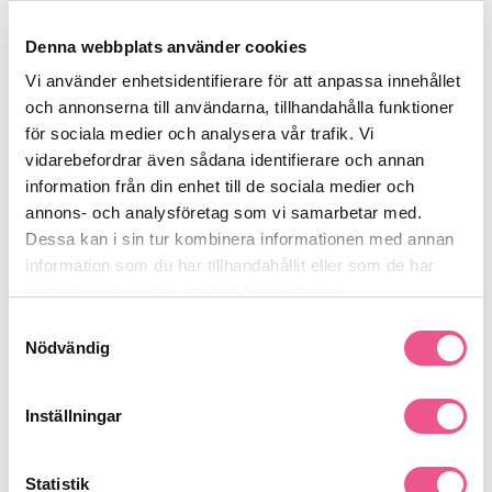
Recensioner
Denna webbplats använder cookies
Vi använder enhetsidentifierare för att anpassa innehållet
Finns i:
och annonserna till användarna, tillhandahålla funktioner
för sociala medier och analysera vår trafik. Vi
Makeup
Ansikte
Foundation
vidarebefordrar även sådana identifierare och annan
information från din enhet till de sociala medier och
annons- och analysföretag som vi samarbetar med.
Liknande produkter
Dessa kan i sin tur kombinera informationen med annan
information som du har tillhandahållit eller som de har
-30%
-30%
samlat in när du har använt deras tjänster.
Samtyckesval
Nödvändig
Inställningar
Statistik