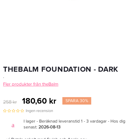
Shorai SC 6030 Thinning - Frisörsax
1 155,15 kr
1 359 kr
LÄGG I VARUKORGEN
THEBALM FOUNDATION - DARK
.
Fler produkter från theBalm
180,60 kr
SPARA 30%
258 kr
Ingen recension
I lager - Beräknad leveranstid 1 - 3 vardagar - Hos dig
senast:
2026-08-13