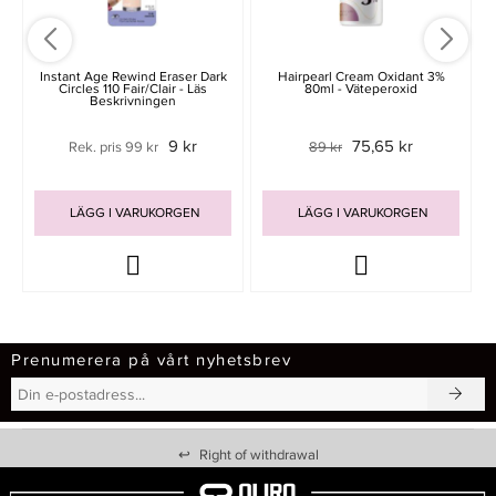
N
Instant Age Rewind Eraser Dark
Hairpearl Cream Oxidant 3%
Circles 110 Fair/Clair - Läs
80ml - Väteperoxid
Beskrivningen
9 kr
75,65 kr
Rek. pris 99 kr
89 kr
LÄGG I VARUKORGEN
LÄGG I VARUKORGEN
Prenumerera på vårt nyhetsbrev
↩
Right of withdrawal