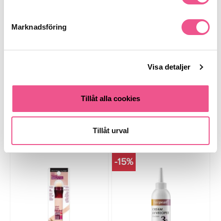
TheBalm Even Steven
TheBalm Even Steven
Foundation - Dark
Foundation - After Dark
Marknadsföring
83,30 kr
85,40 kr
119 kr
122 kr
LÄGG I VARUKORGEN
LÄGG I VARUKORGEN
Visa detaljer
Tillåt alla cookies
Tillåt urval
Köps ofta tillsammans
-15%