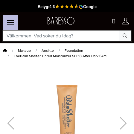
Hem
Makeup
Ansikte
Foundation
TheBalm Shelter Tinted Moisturizer SPF18 After Dark 64ml
×
Passar din varukorg
-30%