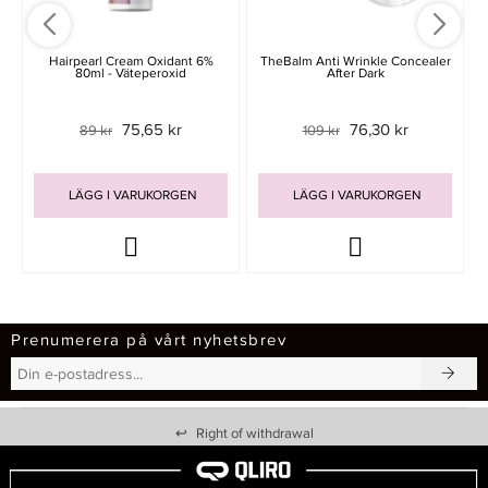
Hairpearl Cream Oxidant 6%
TheBalm Anti Wrinkle Concealer
80ml - Väteperoxid
After Dark
75,65 kr
76,30 kr
89 kr
109 kr
LÄGG I VARUKORGEN
LÄGG I VARUKORGEN
Prenumerera på vårt nyhetsbrev
↩
Right of withdrawal