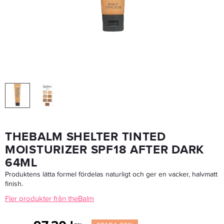
Tigi CatWalk Blow Out Balm 90ml
76,30 kr
109 kr
LÄGG I VARUKORGEN
THEBALM SHELTER TINTED
MOISTURIZER SPF18 AFTER DARK
64ML
Produktens lätta formel fördelas naturligt och ger en vacker, halvmatt
finish.
Fler produkter från theBalm