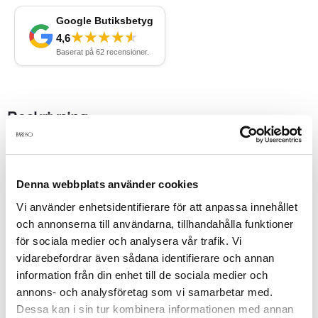
Beskrivning
Denna flytande foundation är lätt att applicera och ger dig lyster
och en strålande hud som håller hela dagen samtidigt som den
Denna webbplats använder cookies
jämnar ut din hudton, tillför huden fukt och fungerar samtidigt
som en lätt foundation som utjämnar hudens nyans och struktur
Vi använder enhetsidentifierare för att anpassa innehållet
utan att täppa till porerna.
och annonserna till användarna, tillhandahålla funktioner
för sociala medier och analysera vår trafik. Vi
vidarebefordrar även sådana identifierare och annan
Produktdetaljer
information från din enhet till de sociala medier och
annons- och analysföretag som vi samarbetar med.
Dessa kan i sin tur kombinera informationen med annan