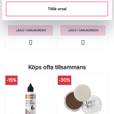
Foundation - Truffle 30ml
Foundation 55 Beige 30ml
Tillåt urval
399 kr
149 kr
LÄGG I VARUKORGEN
LÄGG I VARUKORGEN
Köps ofta tillsammans
-15%
-30%