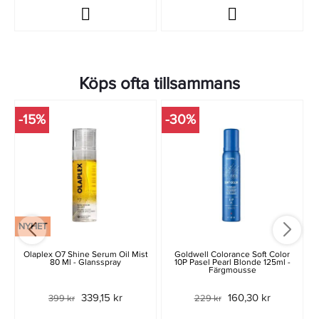
Köps ofta tillsammans
-15%
-30%
NYHET
Olaplex O7 Shine Serum Oil Mist
Goldwell Colorance Soft Color
80 Ml - Glansspray
10P Pasel Pearl Blonde 125ml -
Färgmousse
339,15 kr
160,30 kr
399 kr
229 kr