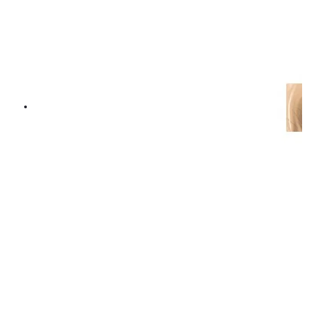
L'Oréal Paris Volume Million Lashes Balm Noir Black
189 kr
LÄGG I VARUKORGEN