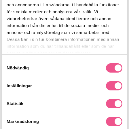
och annonserna till användarna, tillhandahålla funktioner
Vi skickar ett meddelande så fort produkten är åter i lager. När du bevakar
för sociala medier och analysera vår trafik. Vi
produkten godkänner du samtidigt att vi lagrar din e-postadress i enlighet
vidarebefordrar även sådana identifierare och annan
med vår integritetspolicy.
information från din enhet till de sociala medier och
annons- och analysföretag som vi samarbetar med.
Tillfälligt slut
Dessa kan i sin tur kombinera informationen med annan
information som du har tillhandahållit eller som de har
✅ Betala enkelt med Swish och Apple pay
samlat in när du har använt deras tjänster.
✅ Har du en produktfråga? Starta en chatt!
Samtyckesval
Nödvändig
✅ Frakt 29kr när du handlar för mer än 299kr
Inställningar
Statistik
Beskrivning
Marknadsföring