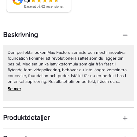
Beskrivning
Den perfekta looken.Max Factors senaste och mest innovativa
foundation kommer att revolutionera sättet som du lägger din
bas på. Med sin unika lättviktsformula som går från fast till
flytande form vidapplicering, behöver du inte längre kombinera
concealer, foundation och puder. Istället får du en perfekt bas i
en enkel applicering. Resultatet blir en perfekt, fräsch och
fantastiskt len hy med lyster.Applicera Miracle Touch Liquid
Se mer
Illusion Foundation med den medföljande specialdesignade
svampen för att få ett så perfekt resultat som möjligt. Använd
gärna kanten av svampen för att täcka mörka ringar och
blemmor. Fullända säsongens naturliga look med perfekt finish
Produktdetaljer
genom att applicera två lager Max Factor Masterpiece Max
Mascara för att definiera och framhäva dina ögonfransar. Pat
McGrath säger: Traditionellt applicerar man foundation genom
att lägga på flera lager. Först appliceras foundation och