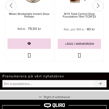
Milani Strobelight Instant Glow
NYX Total Control Drop
Powder
Foundation 13ml TCDF23
79,50 kr
159 kr
40 kr
Rek. pris 199 kr
LÄGG I VARUKORGEN
Prenumerera på vårt nyhetsbrev
↩
Right of withdrawal