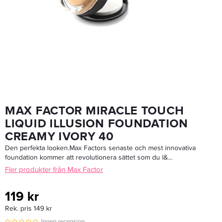
Joico Blonde Life Violet Conditioner 250ml - Balsam
199 kr
Rek. pris 349 kr
LÄGG I VARUKORGEN
MAX FACTOR MIRACLE TOUCH
LIQUID ILLUSION FOUNDATION
CREAMY IVORY 40
Den perfekta looken.Max Factors senaste och mest innovativa
foundation kommer att revolutionera sättet som du l&...
Fler produkter från Max Factor
119 kr
Rek. pris 149 kr
Ingen recension