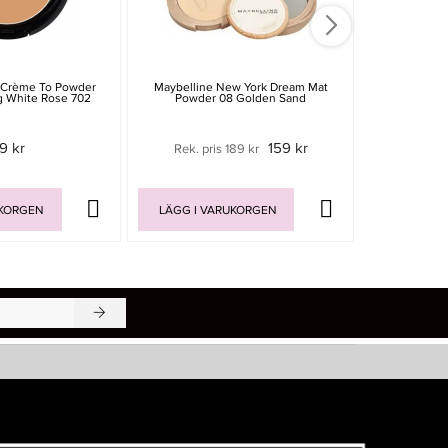
 Crème To Powder
Maybelline New York Dream Mat
Carmex Classi
g White Rose 702
Powder 08 Golden Sand
9 kr
159 kr
Rek. pris 189 kr
UKORGEN
LÄGG I VARUKORGEN
LÄGG I V