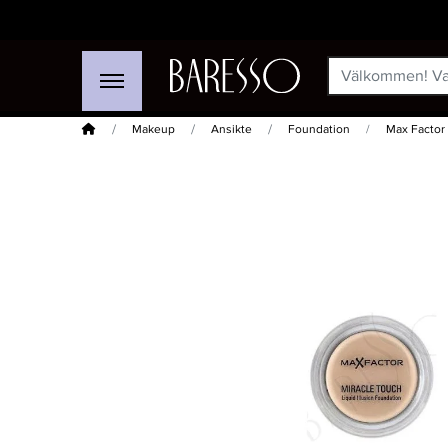
Hem
Makeup
Ansikte
Foundation
Max Factor 