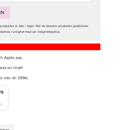
EN
 produkten är åter i lager. När du bevakar produkten godkänner
stadress i enlighet med vår integritetspolicy.
ch Apple pay
rta en chatt!
för mer än 299kr