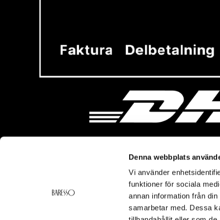
Denna webbplats använde
Vi använder enhetsidentifie
Vi hjälper dig!
Om Ba
funktioner för sociala medi
Frakt & Leverans
Baresso 
annan information från din
Ångerrätt & Returer
Om Bares
samarbetar med. Dessa kan
Kontakt
Cookiepol
tillhandahållit eller som d