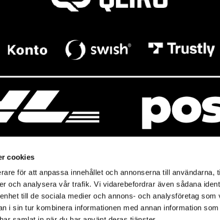
r cookies
rare för att anpassa innehållet och annonserna till användarna, t
resso
Mitt Baresso
er och analysera vår trafik. Vi vidarebefordrar även sådana ident
Magasin
Mitt konto
 enhet till de sociala medier och annons- och analysföretag som 
so.se
Baresso Family
 i sin tur kombinera informationen med annan information som
icy
e har samlat in när du har använt deras tjänster.