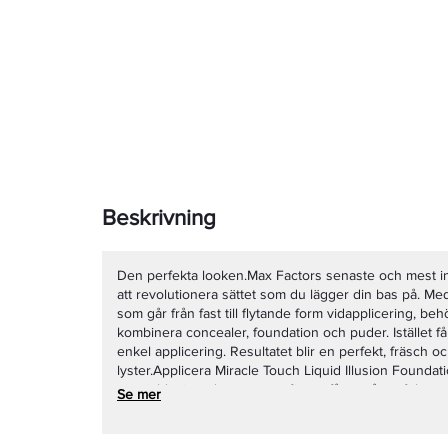
Beskrivning
Den perfekta looken.Max Factors senaste och mest i
att revolutionera sättet som du lägger din bas på. Med
som går från fast till flytande form vidapplicering, be
kombinera concealer, foundation och puder. Istället få
enkel applicering. Resultatet blir en perfekt, fräsch o
lyster.Applicera Miracle Touch Liquid Illusion Found
specialdesignade svampen för att få ett så perfekt re
Se mer
gärna kanten av svampen för att täcka mörka ringar 
säsongens naturliga look med perfekt finish genom at
Factor Masterpiece Max Mascara för att definiera och