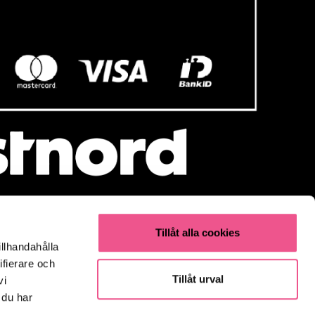
Tillåt alla cookies
illhandahålla
Populärt
ifierare och
Parfym
Tillåt urval
vi
Fynda
 du har
Olaplex