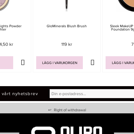
Lights Powder
GloMinerals Blush Brush
Sleek MakeUP
hter
Foundation 9
4,50 kr
119 kr
7
LÄGG I VARUKORGEN
LÄGG I VAR
 vårt nyhetsbrev
↩
Right of withdrawal