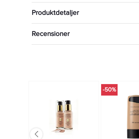
Pat McGrath säger: Traditionellt applicerar man found
Produktdetaljer
lager. Först appliceras foundation och sparsamt me
som behöver det. Sedan fixeras det hela med ett tunt
förstår så tar det tid att applicera foundation, conceal
perfekt jämn look. Vad som behövs är en produkt so
Recensioner
perfekt hy. Miracle Touch är den produkten: en innova
som är enkel att applicera men som ändå ger perfekt 
lägga lager på lager. Miracle Touch fungerar också s
appliceras med kanten av svampen på mörka ringar o
-50%