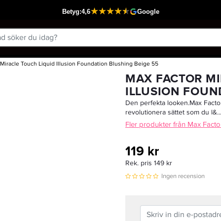
Miracle Touch Liquid Illusion Foundation Blushing Beige 55
Passar din varukorg
MAX FACTOR MI
ILLUSION FOUN
Den perfekta looken.Max Facto
revolutionera sättet som du l&..
Fler produkter från Max Facto
119 kr
Rek. pris 149 kr
Ingen recension