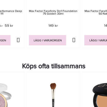
Performance Deep
Max Factor Facefinity 3in1 Foundation
Max Factor Facefi
111
75 Golden 30ml
50 Nat
59 kr
149 kr
1
 kr
RGEN
LÄGG I VARUKORGEN
LÄGG I VAR
Köps ofta tillsammans