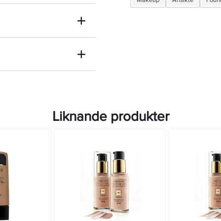
Makeup
Ansikte
Foun
ation genom att lägga på flera
d concealer på de områden
 lager av löspuder. Som du
er och puder för att få en
m snabbt och enkelt ger
tiv och viktlös foundation
resultat utan att behöva
om concealer när den
ch blemmor. 11,5 g
Liknande produkter