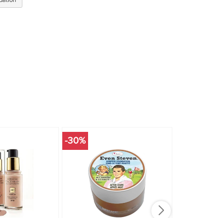
dation
-30%
-30%