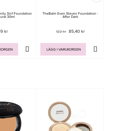
nity 3in1 Foundation
TheBalm Even Steven Foundation -
TheBalm Eve
ural 30ml
After Dark
49 kr
85,40 kr
122 kr
119 
UKORGEN
LÄGG I VARUKORGEN
LÄGG I V