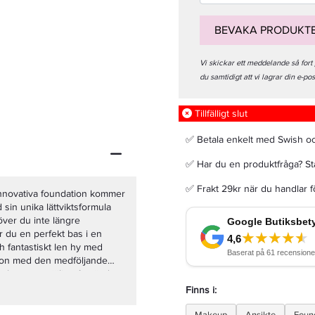
BEVAKA PRODUKT
Vi skickar ett meddelande så fort
du samtidigt att vi lagrar din e-po
Joico Blonde Life Violet Conditioner 250ml - Balsam
Tillfälligt slut
199 kr
Rek. pris 349 kr
✅ Betala enkelt med Swish o
✅ Har du en produktfråga? Sta
LÄGG I VARUKORGEN
✅ Frakt 29kr när du handlar 
nnovativa foundation kommer
 sin unika lättviktsformula
höver du inte längre
r du en perfekt bas i en
ch fantastiskt len hy med
ation med den medföljande
sultat som möjligt. Använd
och blemmor. Fullända
Finns i:
t applicera två lager Max
 framhäva dina ögonfransar.