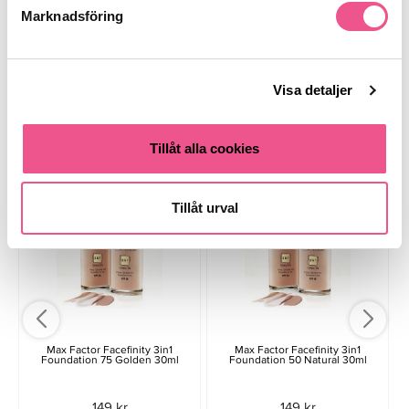
Marknadsföring
Finns i:
Makeup
Ansikte
Foundation
Visa detaljer
Liknande produkter
Tillåt alla cookies
Tillåt urval
Max Factor Facefinity 3in1
Max Factor Facefinity 3in1
Foundation 75 Golden 30ml
Foundation 50 Natural 30ml
149 kr
149 kr