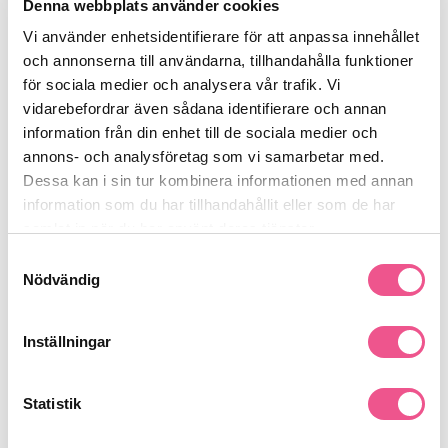
Denna webbplats använder cookies
Vi använder enhetsidentifierare för att anpassa innehållet
Beskrivning
och annonserna till användarna, tillhandahålla funktioner
för sociala medier och analysera vår trafik. Vi
vidarebefordrar även sådana identifierare och annan
Din hy har inte samma färg överallt så varför använda en
information från din enhet till de sociala medier och
foundation som har det? Colour Adapt arbetar tillsammans med
alla färgskiftningar i ditt ansikte för att skapa den mest naturliga
annons- och analysföretag som vi samarbetar med.
basen någonsin. Hemligheten? Smartafärganpassande partiklar
Dessa kan i sin tur kombinera informationen med annan
plockar upp och reflekterar de olika pigmenten i ansiktshyn för
information som du har tillhandahållit eller som de har
att ge en helt transparentlook som inte döljer hudens naturliga
samlat in när du har använt deras tjänster.
utstrålning.Förvandla din foundation från dags- till kvällsmakeup
Se mer
genom att applicera ett tunt lager Loose Powder. Det låter
Samtyckesval
enkelt, men du kommer att bli förvånad över vilken dramatisk
Nödvändig
effekt det blir 34 ml
Produktdetaljer
Inställningar
Recensioner
Statistik