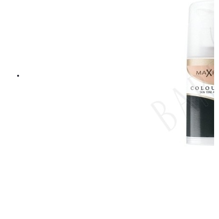
Sprayflaska Globe 365ml
41,65 kr
49 kr
LÄGG I VARUKORGEN