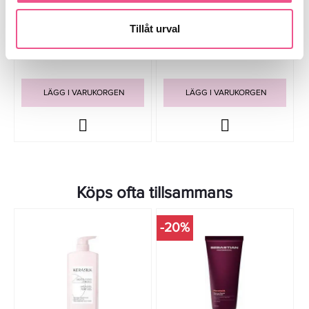
Max Factor Facefinity 3in1
Max Factor Facefinity 3in1
Foundation 55 Beige 30ml
Foundation 50 Natural 30ml
Tillåt urval
149 kr
149 kr
LÄGG I VARUKORGEN
LÄGG I VARUKORGEN
Köps ofta tillsammans
-20%