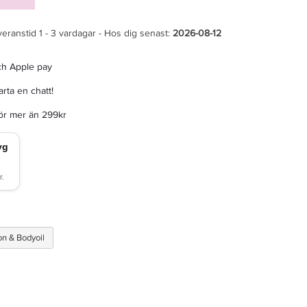
veranstid 1 - 3 vardagar - Hos dig senast:
2026-08-12
ch Apple pay
rta en chatt!
för mer än 299kr
on & Bodyoil