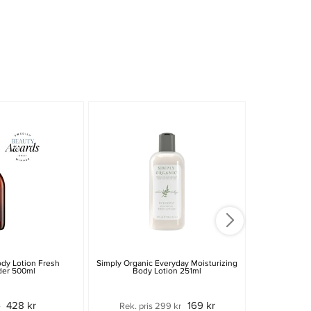
-15%
dy Lotion Fresh
Simply Organic Everyday Moisturizing
Moroccanoi
der 500ml
Body Lotion 251ml
M
428 kr
169 kr
r
Rek. pris 299 kr
349 