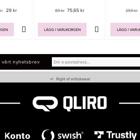
29 kr
75,65 kr
kr
89 kr
259 kr
RGEN
LÄGG I VARUKORGEN
LÄGG I VAR
 vårt nyhetsbrev
↩
Right of withdrawal