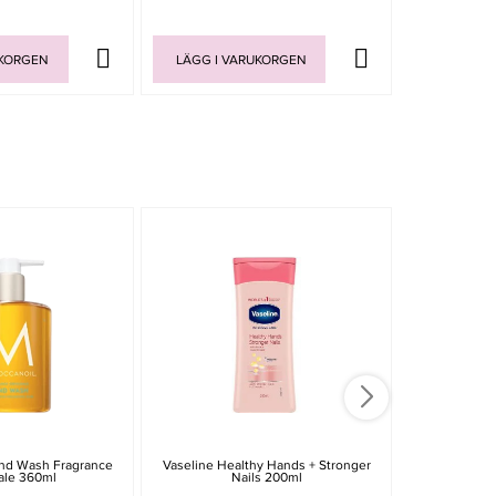
UKORGEN
LÄGG I VARUKORGEN
LÄGG I V
NYHET
nd Wash Fragrance
Vaseline Healthy Hands + Stronger
Depilatory
ale 360ml
Nails 200ml
Beans 400g 