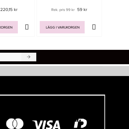
220,15 kr
59 kr
Rek. pris 99 kr
UKORGEN
LÄGG I VARUKORGEN
LÄGG I V