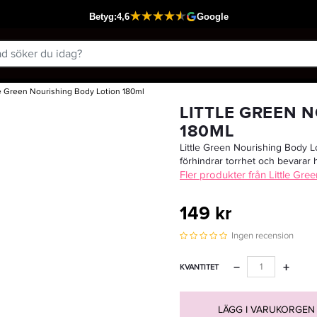
le Green Nourishing Body Lotion 180ml
Passar din varukorg
LITTLE GREEN 
180ML
Little Green Nourishing Body Lo
förhindrar torrhet och bevarar h
Fler produkter från Little Gree
149 kr
Ingen recension
−
+
KVANTITET
LÄGG I VARUKORGEN