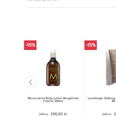
-15%
-15%
Moroccanoil Body Lotion Bergamote
Lernberger Stafsing
Fraîche 360ml
Ml
296,65 kr
2
349 kr
340 kr