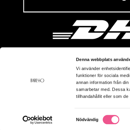
Denna webbplats använde
Vi använder enhetsidentifie
Vi hjälper dig!
Om Ba
funktioner för sociala medi
Kontakt
Baresso 
annan information från din
Köpvillkor
Om Bares
samarbetar med. Dessa kan
Frakt & Leverans
Cookiepol
tillhandahållit eller som d
Ångerrätt & Returer
Integritets
Smspolicy
Samtyckesval
Nödvändig