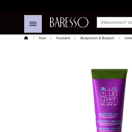
Hem
Hud
Hudvård
Bodylotion & Bodyoil
Litt