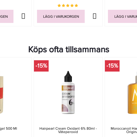
RGEN
LÄGG I VARUKORGEN
LÄGG I VAR
Köps ofta tillsammans
-15%
-15%
gel 500 Ml
Hairpearl Cream Oxidant 6% 80ml -
Moroccanoil Ha
Väteperoxid
Origin