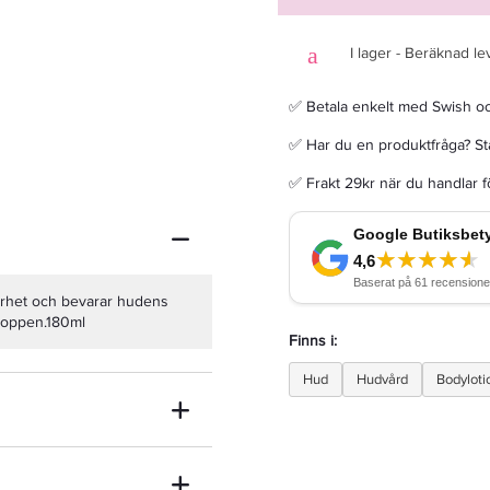
I lager - Beräknad le
✅ Betala enkelt med Swish o
Grazette XL Shower Cream 1000ml
✅ Har du en produktfråga? Sta
✅ Frakt 29kr när du handlar 
349 kr
LÄGG I VARUKORGEN
orrhet och bevarar hudens
kroppen.180ml
Finns i:
Hud
Hudvård
Bodyloti