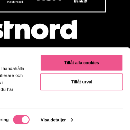
Tillåt alla cookies
illhandahålla
Populärt
ifierare och
Olaplex
Tillåt urval
vi
Kevin Murphy
 du har
K18
Elverktyg & Klippmaskiner
Parfym
Fynda
ring
Visa detaljer