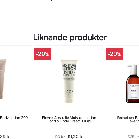
Liknande produkter
-20%
-20%
 Body Lotion 200
Eleven Australia Moisture Lotion
Sachajuan Bo
Hand & Body Cream 100ml
Laven
89 kr
111,20 kr
139 kr
535 k