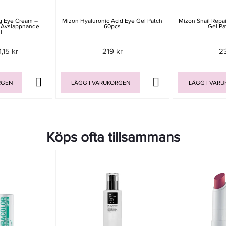
ng Eye Cream –
Mizon Hyaluronic Acid Eye Gel Patch
Mizon Snail Repai
 Avslappnande
60pcs
Gel Pa
l
1,15 kr
219 kr
2
RGEN
LÄGG I VARUKORGEN
LÄGG I VAR
Köps ofta tillsammans