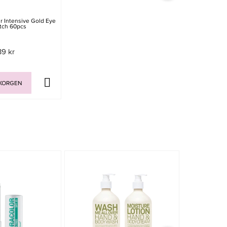
r Intensive Gold Eye
tch 60pcs
39 kr
UKORGEN