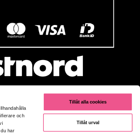
Tillåt alla cookies
illhandahålla
Populärt
ifierare och
Olaplex
Tillåt urval
vi
Kevin Murphy
 du har
K18