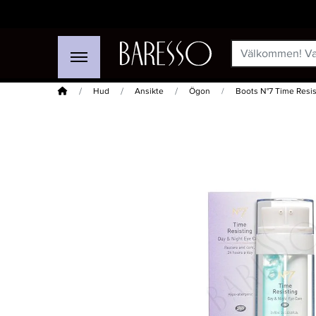
Hem
Hud
Ansikte
Ögon
Boots N°7 Time Resis
-15%