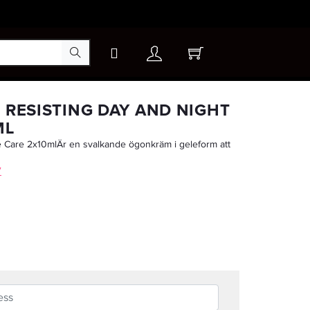
×
 RESISTING DAY AND NIGHT
ML
e Care 2x10mlÄr en svalkande ögonkräm i geleform att
7