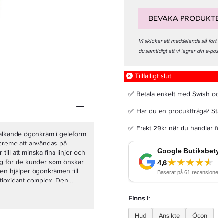
BEVAKA PRODUKT
Vi skickar ett meddelande så fort
du samtidigt att vi lagrar din e-po
Hairpearl Cream Oxidant 3% 80ml - Väteperoxid
Tillfälligt slut
75,65 kr
89 kr
✅ Betala enkelt med Swish o
✅ Har du en produktfråga? Sta
LÄGG I VARUKORGEN
✅ Frakt 29kr när du handlar 
alkande ögonkräm i geleform
creme att användas på
och
Finns i:
Hud
Ansikte
Ögon
håller ceramide complex Som