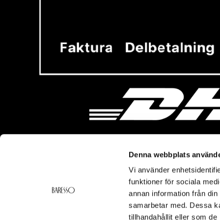
Denna webbplats använde
Vi använder enhetsidentifie
Vi hjälper dig!
Om Ba
funktioner för sociala medi
Kontakt
Baresso 
annan information från din
Köpvillkor
Om Bares
samarbetar med. Dessa kan
Frakt & Leverans
Cookiepol
tillhandahållit eller som d