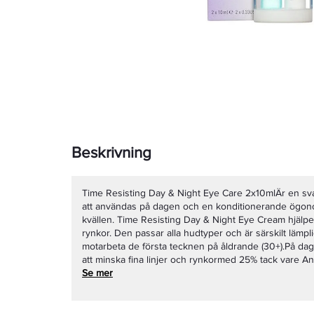
Beskrivning
Time Resisting Day & Night Eye Care 2x10mlÄr en sv
att användas på dagen och en konditionerande ögon
kvällen. Time Resisting Day & Night Eye Cream hjälper till att minska fina linjer 
rynkor. Den passar alla hudtyper och är särskilt lämplig för de kunder som önskar
motarbeta de första tecknen på åldrande (30+).På dagen hjälper ögonkrämen till
att minska fina linjer och rynkormed 25% tack vare Antioxidant complex. Den
mildrar även påsar under ögonen. Nattkrämen återställer och ger näring åt den
Se mer
ömtåliga huden runt ögonen. Gelen innehåller intensivt återfuktande ingredienser,
Provitamin B5 glycerine och Hydra menthol för att lindra och göra huden
mjukare.Time Resisting Day & Night Eye Cream inne