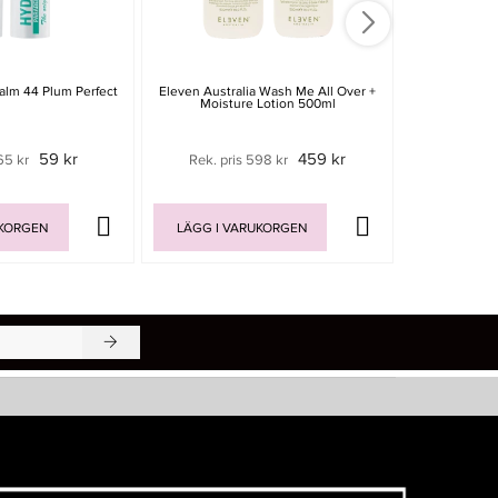
alm 44 Plum Perfect
Eleven Australia Wash Me All Over +
Cosrx The Hy
Moisture Lotion 500ml
59 kr
459 kr
65 kr
Rek. pris 598 kr
UKORGEN
LÄGG I VARUKORGEN
LÄGG I V