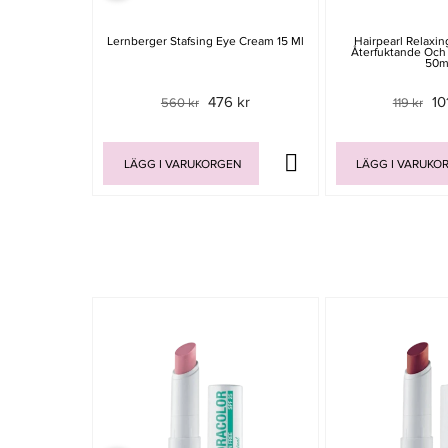
Lernberger Stafsing Eye Cream 15 Ml
Hairpearl Relaxi
Återfuktande Och
50m
476 kr
10
560 kr
119 kr
LÄGG I VARUKORGEN
LÄGG I VARUKO