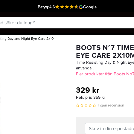
ting Day and Night Eye Care 2x10ml
Passar din varukorg
BOOTS N°7 TIME
EYE CARE 2X10
Time Resisting Day & Night Ey
använda...
Fler produkter från Boots No
329 kr
Rek. pris 359 kr
Ingen recension