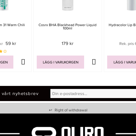
m 31 Warm Chili
Cosrx BHA Blackhead Power Liquid
Hydracolor Lip B
100ml
59 kr
179 kr
kr
Rek. pris 
RGEN
LÄGG I VARUKORGEN
LÄGG I VAR
 vårt nyhetsbrev
↩
Right of withdrawal