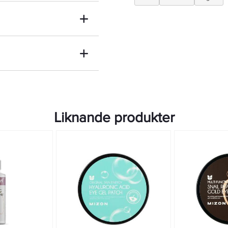
 (Vitamin C,
turen, följ ögonbenet runt
Liknande produkter