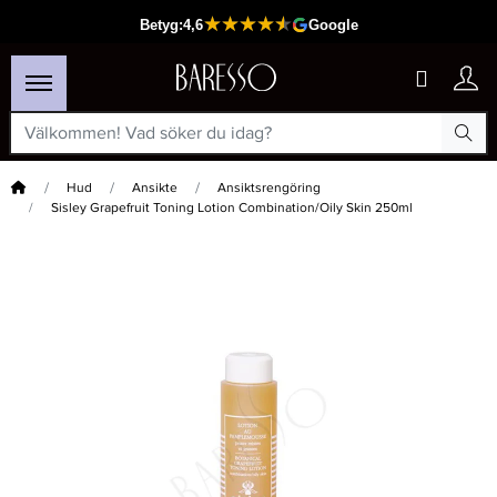
Hem
Hud
Ansikte
Ansiktsrengöring
Sisley Grapefruit Toning Lotion Combination/Oily Skin 250ml
×
Passar din varukorg
-20%