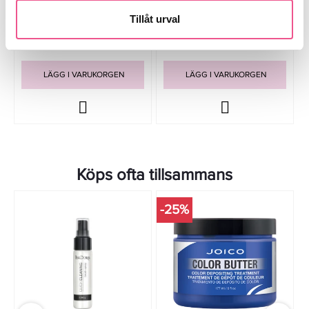
Tillåt urval
199 kr
397 kr
Rek. pris 239 kr
Rek. pris 479 kr
LÄGG I VARUKORGEN
LÄGG I VARUKORGEN
Köps ofta tillsammans
-25%