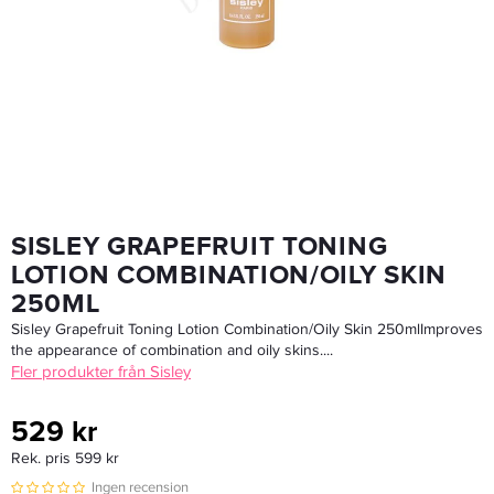
Lanza Healing Strength Shampoo 1000ml - Schampo
559,20 kr
699 kr
LÄGG I VARUKORGEN
SISLEY GRAPEFRUIT TONING
LOTION COMBINATION/OILY SKIN
250ML
Sisley Grapefruit Toning Lotion Combination/Oily Skin 250mlImproves
the appearance of combination and oily skins....
Fler produkter från Sisley
529 kr
Rek. pris 599 kr
Ingen recension