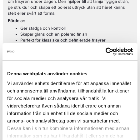
om frisyren under dagen. Den hjälper till att tämja flygiga strån,
ge struktur och skapa ett polerat uttryck utan att håret känns
stelt eller svårt att forma.
Fördelar:
Ger stadga och kontroll
Skapar glans och en polerad finish
Perfekt för klassiska och definierade frisyrer
Hjälper till att tämja flygigt hår
Lätt att arbeta in och forma om
Applicera en liten mängd i torrt eller lätt fuktigt hår och arbeta in
produkten jämnt. Styla till önskad form med händer eller kam.
Denna webbplats använder cookies
Se mer
Vi använder enhetsidentifierare för att anpassa innehållet
och annonserna till användarna, tillhandahålla funktioner
för sociala medier och analysera vår trafik. Vi
Produktdetaljer
vidarebefordrar även sådana identifierare och annan
information från din enhet till de sociala medier och
annons- och analysföretag som vi samarbetar med.
Recensioner
Dessa kan i sin tur kombinera informationen med annan
information som du har tillhandahållit eller som de har