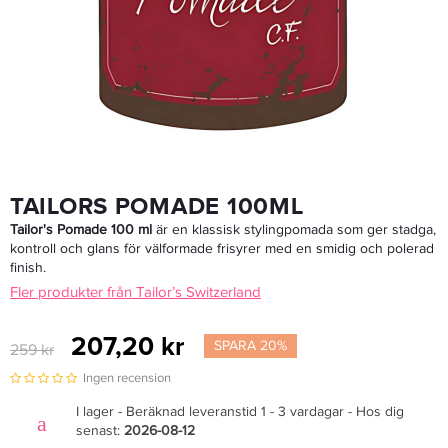
599 kr
Rek. pris 778 kr
LÄGG I VARUKORGEN
TAILORS POMADE 100ML
Tailor's Pomade 100 ml
är en klassisk stylingpomada som ger stadga,
kontroll och glans för välformade frisyrer med en smidig och polerad
finish.
Fler produkter från Tailor’s Switzerland
207,20 kr
SPARA 20%
259 kr
Ingen recension
I lager - Beräknad leveranstid 1 - 3 vardagar - Hos dig
senast:
2026-08-12