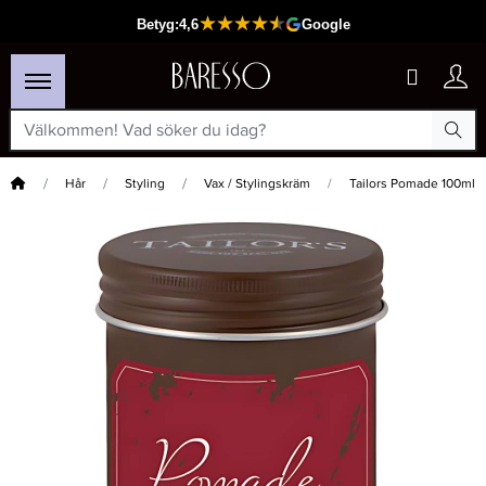
Hem
Hår
Styling
Vax / Stylingskräm
Tailors Pomade 100ml
×
Passar din varukorg
Matrix Total Results Mega Sleek Duo Paket 1000ml