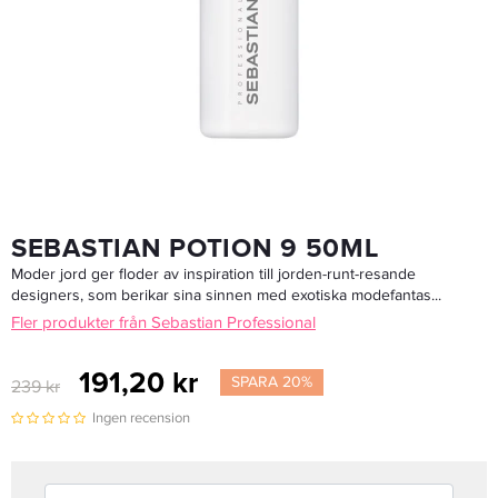
Wella Professionals Smoothfiller 500ml - Inpackning
1 279,20 kr
1 599 kr
LÄGG I VARUKORGEN
SEBASTIAN POTION 9 50ML
Moder jord ger floder av inspiration till jorden-runt-resande
designers, som berikar sina sinnen med exotiska modefantas...
Fler produkter från Sebastian Professional
191,20 kr
SPARA 20%
239 kr
Ingen recension