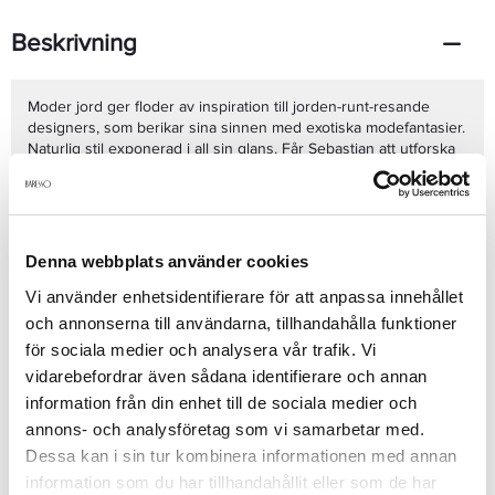
Beskrivning
Moder jord ger floder av inspiration till jorden-runt-resande
designers, som berikar sina sinnen med exotiska modefantasier.
Naturlig stil exponerad i all sin glans. Får Sebastian att utforska
9 sätt att bevara hårets stil och tillstånd. Följden blev den unika
och näringsrika stylern Potion 9. Aktiva botaniska oljor bevarar
hårets naturliga tillstånd. En cocktail av skyddande ingredienser
förenklar stylingen och lämnar håret med en förnyad glans.
Se mer
Användning: Applicera i fuktigt eller torrt hår. Föna eller lufttorka
Denna webbplats använder cookies
för en silkig, konkret stil eller använd locktång för eleganta
lockar. Upprepa appliceringen för ytterligare struktur och
Vi använder enhetsidentifierare för att anpassa innehållet
konttroll i torrt hår. Använd när som helst för en omedelbar
och annonserna till användarna, tillhandahålla funktioner
Produktdetaljer
boost.
för sociala medier och analysera vår trafik. Vi
vidarebefordrar även sådana identifierare och annan
information från din enhet till de sociala medier och
Recensioner
annons- och analysföretag som vi samarbetar med.
Dessa kan i sin tur kombinera informationen med annan
information som du har tillhandahållit eller som de har