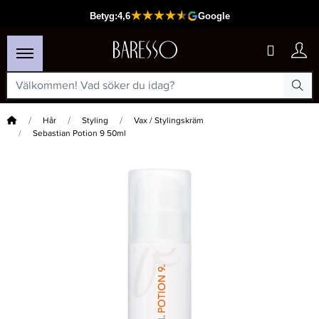
Hem
Hår
Styling
Vax / Stylingskräm
Sebastian Potion 9 50ml
×
Passar din varukorg
-20%