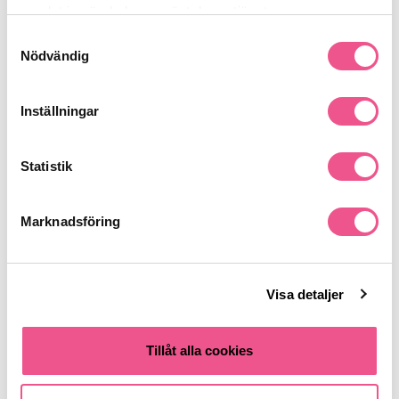
Finns i:
samlat in när du har använt deras tjänster.
Hår
Styling
Övriga
Vax / Stylingskräm
Samtyckesval
Nödvändig
Reseförpackning
Inställningar
Liknande produkter
Statistik
-20%
-20%
Marknadsföring
Visa detaljer
Tillåt alla cookies
Kevin Murphy Rough.Rider 30g -
Kevin Murphy Free Hold 30g -
Hårvax
Hårvax