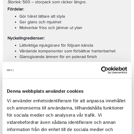
Storlek:
500 – storpack som räcker längre.
Fördelar:
Gör håret lättare att styla
Ger glans och mjukhet
Motverkar friss och jämnar ut ytan
Nyckelingredienser:
Lättviktiga mjukgörare för följsam känsla
Vårdande komponenter som förbättrar hanterbarhet
Glansgivande ämnen för en polerad finish
Användning:
Arbeta in enligt anvisning: i längder/toppar eller hela håret. Styla
som önskat.
Passar för:
Denna webbplats använder cookies
Alla hårtyper
Stylingkontroll
Vi använder enhetsidentifierare för att anpassa innehållet
Mjukhet och glans
och annonserna till användarna, tillhandahålla funktioner
Se mer
för sociala medier och analysera vår trafik. Vi
vidarebefordrar även sådana identifierare och annan
information från din enhet till de sociala medier och