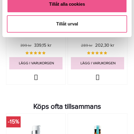
Tillåt alla cookies
Tillåt urval
Moroccanoil Hydrating Styling
Paul Mitchell Clean Beauty
Cream 300ml
Styling Cream 100ml
339,15 kr
202,30 kr
399 kr
289 kr
LÄGG I VARUKORGEN
LÄGG I VARUKORGEN
Köps ofta tillsammans
-15%
-