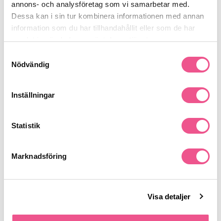
annons- och analysföretag som vi samarbetar med.
Produktdetaljer
Dessa kan i sin tur kombinera informationen med annan
information som du har tillhandahållit eller som de har
samlat in när du har använt deras tjänster.
Recensioner
Samtyckesval
Nödvändig
Finns i:
Inställningar
Hår
Styling
Vax / Stylingskräm
Statistik
Liknande produkter
Marknadsföring
-15%
-30%
Visa detaljer