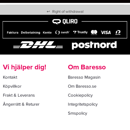
↩
Right of withdrawal
Vi hjälper dig!
Om Baresso
Kontakt
Baresso Magasin
Köpvillkor
Om Baresso.se
Frakt & Leverans
Cookiepolicy
Ångerrätt & Returer
Integritetspolicy
Smspolicy