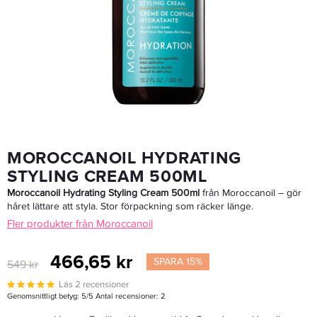
Moroccanoil Intense Curl Cream 75ml
152,15 kr
179 kr
LÄGG I VARUKORGEN
MOROCCANOIL HYDRATING
STYLING CREAM 500ML
Moroccanoil Hydrating Styling Cream 500ml
från Moroccanoil – gör
håret lättare att styla. Stor förpackning som räcker länge.
Fler produkter från Moroccanoil
466,65 kr
SPARA 15%
549 kr
Läs 2 recensioner
Genomsnittligt betyg:
5
/5 Antal recensioner:
2