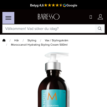
Hem
Hår
Styling
Vax / Stylingskräm
Moroccanoil Hydrating Styling Cream 500ml
×
Passar din varukorg
-15%