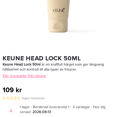
Goldwell Dualsenses Rich Repair Restoring Serum Spray 150ml
167,30 kr
239 kr
LÄGG I VARUKORGEN
KEUNE HEAD LOCK 50ML
Keune Head Lock 50ml
är en kraftfull hårgel som ger långvarig
hållbarhet och kontroll till alla typer av frisyrer.
Fler produkter från Keune
109 kr
Ingen recension
I lager - Beräknad leveranstid 1 - 3 vardagar - Hos dig
senast:
2026-08-13