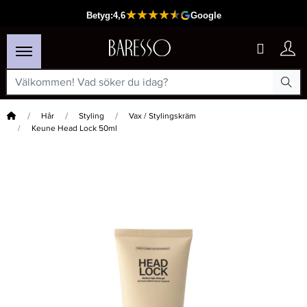
Hem
Hår
Styling
Vax / Stylingskräm
Keune Head Lock 50ml
×
Passar din varukorg
-30%