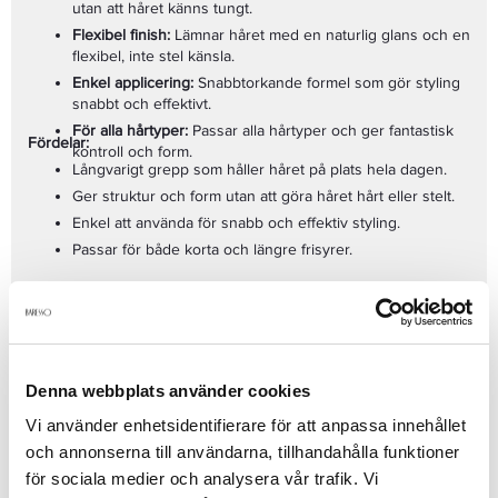
utan att håret känns tungt.
Flexibel finish:
Lämnar håret med en naturlig glans och en
flexibel, inte stel känsla.
Enkel applicering:
Snabbtorkande formel som gör styling
snabbt och effektivt.
För alla hårtyper:
Passar alla hårtyper och ger fantastisk
Fördelar:
kontroll och form.
Långvarigt grepp som håller håret på plats hela dagen.
Ger struktur och form utan att göra håret hårt eller stelt.
Enkel att använda för snabb och effektiv styling.
Passar för både korta och längre frisyrer.
Så här använder du Keune Head Lock 50ml:
Ta en liten mängd
Keune Head Lock
och värm upp den
mellan händerna.
Applicera på fuktigt eller torrt hår och styla som önskat.
Denna webbplats använder cookies
Låt produkten torka och njut av långvarig hållbar styling.
Vi använder enhetsidentifierare för att anpassa innehållet
Keune Head Lock 50ml
är den perfekta hårgelen för dig som vill
och annonserna till användarna, tillhandahålla funktioner
ha en pålitlig, långvarig hållning för din frisyr. Med starkt grepp
för sociala medier och analysera vår trafik. Vi
och flexibel finish ger denna produkt dig kontroll och en naturlig