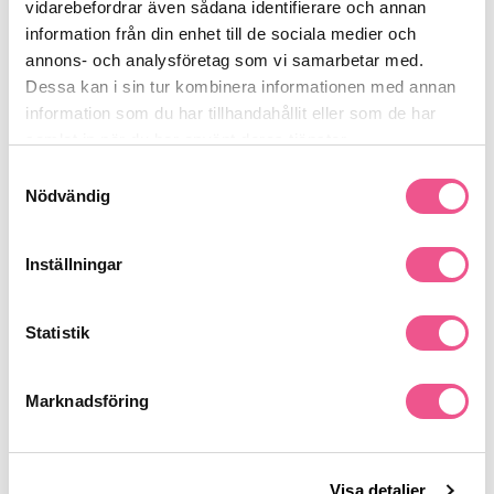
glans hela dagen.
vidarebefordrar även sådana identifierare och annan
Se mer
information från din enhet till de sociala medier och
annons- och analysföretag som vi samarbetar med.
Dessa kan i sin tur kombinera informationen med annan
information som du har tillhandahållit eller som de har
Produktdetaljer
samlat in när du har använt deras tjänster.
Samtyckesval
Nödvändig
Recensioner
Inställningar
Finns i:
Statistik
Hår
Styling
Vax / Stylingskräm
Marknadsföring
Liknande produkter
-30%
Visa detaljer