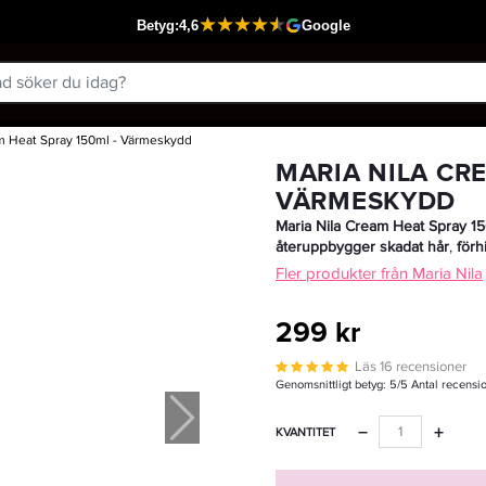
m Heat Spray 150ml - Värmeskydd
Passar din varukorg
MARIA NILA CRE
VÄRMESKYDD
Maria Nila Cream Heat Spray 1
återuppbygger skadat hår
,
förh
Fler produkter från Maria Nila
299 kr
Läs 16 recensioner
Genomsnittligt betyg:
5
/5 Antal recensi
−
+
KVANTITET