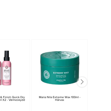
 & Finish Quick Dry
Maria Nila Extreme Wax 100ml -
Maria Nila 
ml X2 - Värmeskydd
Hårvax
Hea