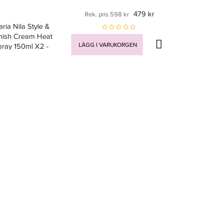
479 kr
Rek. pris 598 kr
ria Nila Style &
nish Cream Heat
LÄGG I VARUKORGEN
ray 150ml X2 -
ärmeskydd