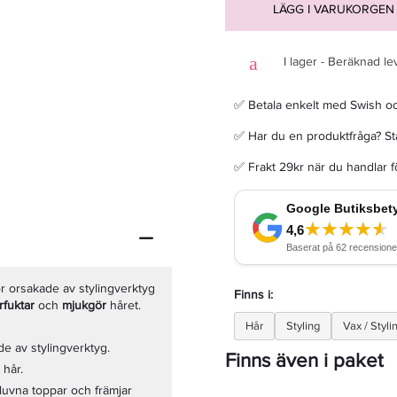
LÄGG I VARUKORGEN
I lager - Beräknad le
✅ Betala enkelt med Swish o
Maria Nila Shaping Heat Spray 100ml
✅ Har du en produktfråga? Sta
179 kr
✅ Frakt 29kr när du handlar 
LÄGG I VARUKORGEN
 orsakade av stylingverktyg
Finns i:
rfuktar
och
mjukgör
håret.
Hår
Styling
Vax / Styl
e av stylingverktyg.
Finns även i paket
 hår.
kluvna toppar och främjar