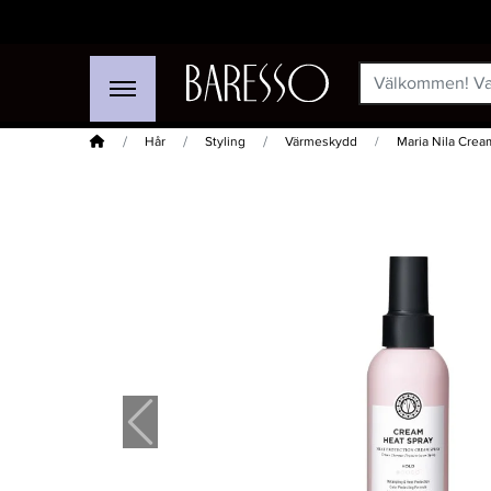
Hem
Hår
Styling
Värmeskydd
Maria Nila Crea