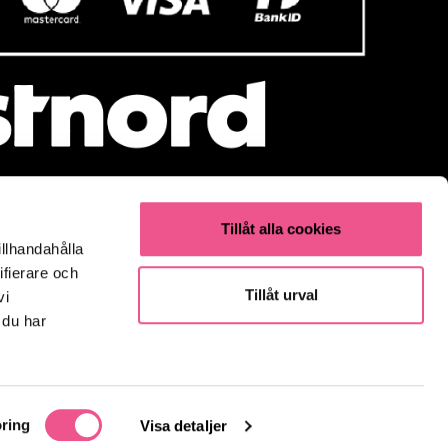
Tillåt alla cookies
illhandahålla
Populärt
ifierare och
Olaplex
Tillåt urval
vi
Kevin Murphy
 du har
K18
Elverktyg & Klippmaskiner
Parfym
Fynda
ring
Visa detaljer