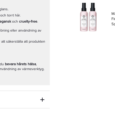
glans.
Ma
och torrt hår.
Fi
egansk
och
cruelty-free
.
Sp
V
föning eller användning av
 att säkerställa att produkten
 du
bevara hårets hälsa
,
nvändning av värmeverktyg.