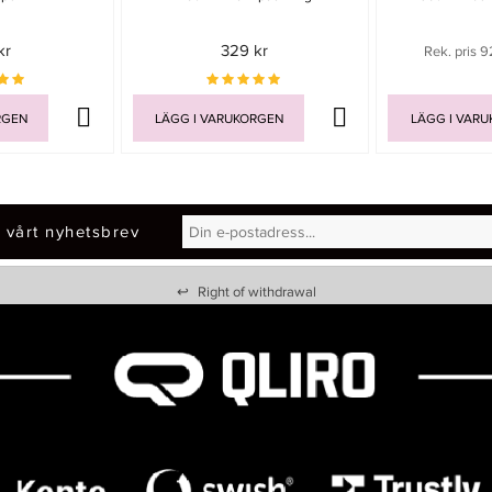
kr
329 kr
Rek. pris 9
RGEN
LÄGG I VARUKORGEN
LÄGG I VAR
 vårt nyhetsbrev
↩
Right of withdrawal