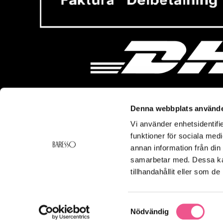
Denna webbplats använde
Vi använder enhetsidentifie
Vi hjälper dig!
Om Ba
funktioner för sociala medi
Kontakt
Baresso 
annan information från din
Köpvillkor
Om Bares
samarbetar med. Dessa kan
Frakt & Leverans
Cookiepol
tillhandahållit eller som d
Ångerrätt & Returer
Integritets
Smspolicy
Samtyckesval
Nödvändig