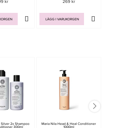
99 kr
269 kr
Rek. pri
UKORGEN
LÄGG I VARUKORGEN
LÄGG I V
r Silver 2x Shampoo
Maria Nila Head & Heal Conditioner
Maria Nila St
ditioner 300ml
1000ml
C