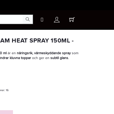
×
AM HEAT SPRAY 150ML -
50 ml
är en
näringsrik, värmeskyddande spray
som
indrar kluvna toppar
och ger en
subtil glans
.
oner:
16