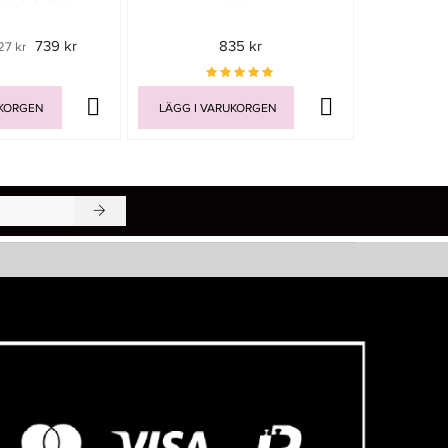
739 kr
835 kr
27 kr
UKORGEN
LÄGG I VARUKORGEN
LÄGG I V