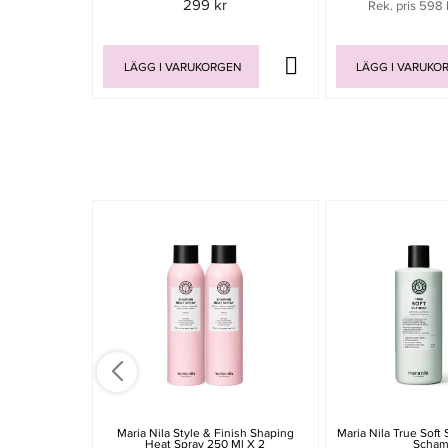
299 kr
Rek. pris 598 
LÄGG I VARUKORGEN
LÄGG I VARUKO
Maria Nila Style & Finish Shaping
Maria Nila True Sof
Heat Spray 250 Ml X 2
Scha