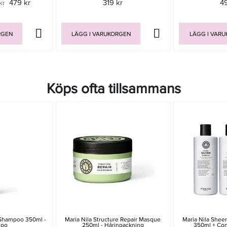
479 kr
319 kr
4
kr
RGEN
LÄGG I VARUKORGEN
LÄGG I VAR
Köps ofta tillsammans
t Shampoo 350ml -
Maria Nila Structure Repair Masque
Maria Nila Shee
mpo
250ml - Hårinpackning
350ml + Con