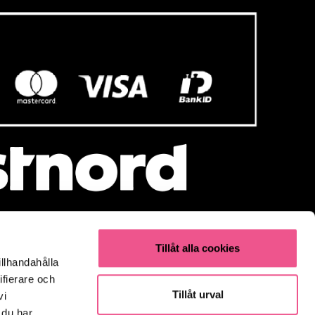
Tillåt alla cookies
illhandahålla
Populärt
ifierare och
Olaplex
Tillåt urval
vi
Kevin Murphy
 du har