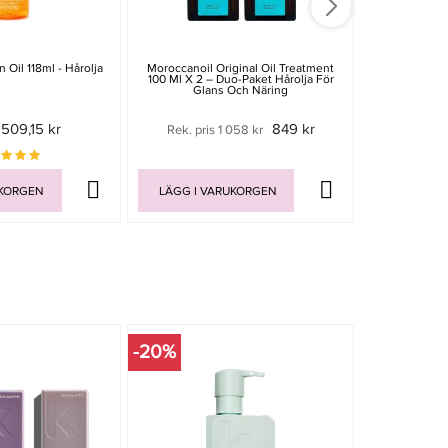
n Oil 118ml - Hårolja
Moroccanoil Original Oil Treatment
Maria Nila Tr
100 Ml X 2 – Duo-Paket Hårolja För
Glans Och Näring
509,15 kr
849 kr
Rek. pris 1 058 kr
UKORGEN
LÄGG I VARUKORGEN
LÄGG I V
-20%
-20%