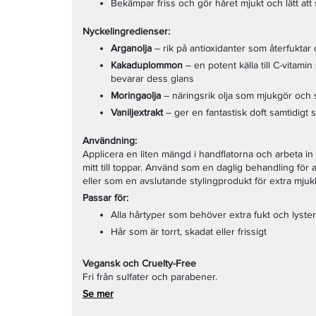
Bekämpar friss och gör håret mjukt och lätt att 
Nyckelingredienser:
Arganolja
– rik på antioxidanter som återfuktar 
Kakaduplommon
– en potent källa till C-vitam
bevarar dess glans
Moringaolja
– näringsrik olja som mjukgör och 
Vaniljextrakt
– ger en fantastisk doft samtidigt
Användning:
Applicera en liten mängd i handflatorna och arbeta in i f
mitt till toppar. Använd som en daglig behandling för 
eller som en avslutande stylingprodukt för extra mjukh
Passar för:
Alla hårtyper som behöver extra fukt och lyster
Hår som är torrt, skadat eller frissigt
Vegansk och Cruelty-Free
Fri från sulfater och parabener.
Se mer