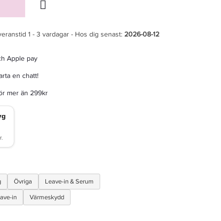
veranstid 1 - 3 vardagar - Hos dig senast:
2026-08-12
ch Apple pay
rta en chatt!
för mer än 299kr
g
Övriga
Leave-in & Serum
ave-in
Värmeskydd