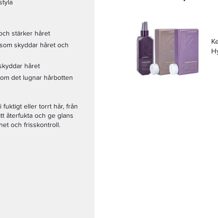
styla
och stärker håret
K
in som skyddar håret och
H
skyddar håret
 som det lugnar hårbotten
uktigt eller torrt hår, från
att återfukta och ge glans
et och frisskontroll.