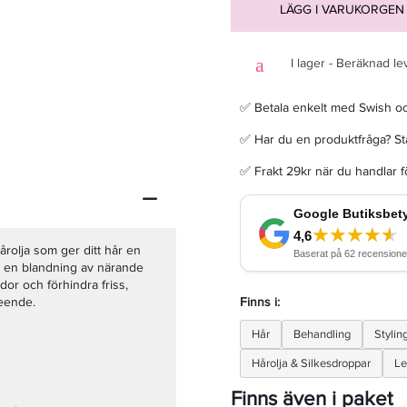
LÄGG I VARUKORGEN
I lager - Beräknad le
✅ Betala enkelt med Swish o
Kevin Murphy Session Spray Flex 100ml - Hårspray
✅ Har du en produktfråga? Sta
143,20 kr
179 kr
✅ Frakt 29kr när du handlar 
LÄGG I VARUKORGEN
årolja som ger ditt hår en
d en blandning av närande
ador och förhindra friss,
seende.
Finns i:
Hår
Behandling
Stylin
Hårolja & Silkesdroppar
Le
Finns även i paket