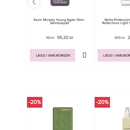
Kevin Murphy Young Again 15ml -
Wella Profession
Värmeskydd
Reflections Light 
95,20 kr
2
119 kr
355 kr
LÄGG I VARUKORGEN
LÄGG I VARUKO
-20%
-20%