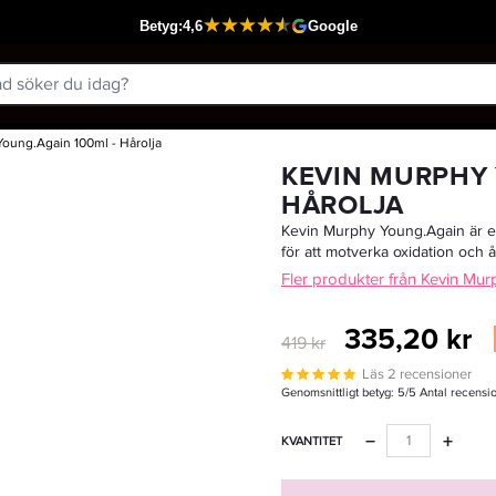
oung.Again 100ml - Hårolja
Passar din varukorg
KEVIN MURPHY 
HÅROLJA
Kevin Murphy Young.Again är en
för att motverka oxidation och å
Fler produkter från Kevin Mur
335,20 kr
419 kr
Läs 2 recensioner
Genomsnittligt betyg:
5
/5 Antal recensi
−
+
KVANTITET