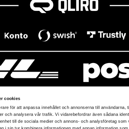
r cookies
rare för att anpassa innehållet och annonserna till användarna, t
resso
Mitt Baresso
er och analysera vår trafik. Vi vidarebefordrar även sådana ident
Magasin
Baresso Family
 enhet till de sociala medier och annons- och analysföretag som 
so.se
Mitt konto
 i sin tur kombinera informationen med annan information som