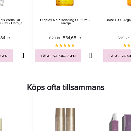
als Wella Oil
Olaplex No.7 Bonding Oil 60ml -
Unite U Oil Arga
100ml - Hårolja
Hårolja
84 kr
534,65 kr
629 kr
599 kr
RGEN
LÄGG I VARUKORGEN
LÄGG I VAR
Köps ofta tillsammans