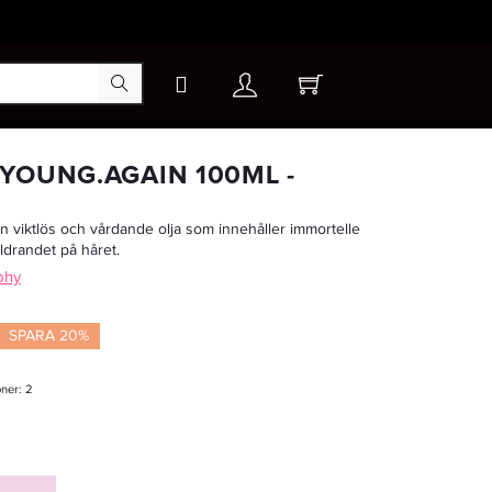
×
YOUNG.AGAIN 100ML -
 viktlös och vårdande olja som innehåller immortelle
-15%
ldrandet på håret.
phy
SPARA 20%
oner:
2