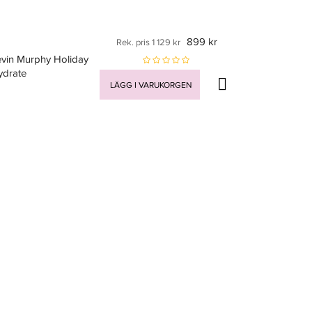
899 kr
Rek. pris 1 129 kr
evin Murphy Holiday
ydrate
LÄGG I VARUKORGEN