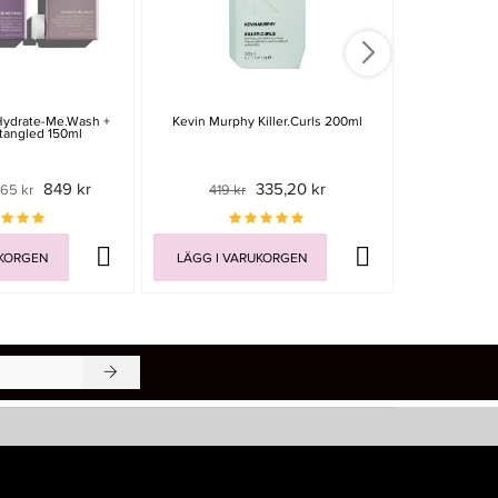
Hydrate-Me.Wash +
Kevin Murphy Killer.Curls 200ml
Kevin Murp
tangled 150ml
849 kr
335,20 kr
065 kr
419 kr
355
UKORGEN
LÄGG I VARUKORGEN
LÄGG I V