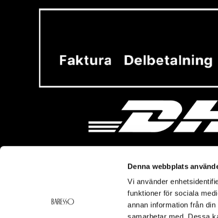
Denna webbplats använde
Vi använder enhetsidentifie
Vi hjälper dig!
Om Ba
funktioner för sociala medi
Kontakt
Baresso 
annan information från din
Köpvillkor
Om Bares
samarbetar med. Dessa kan