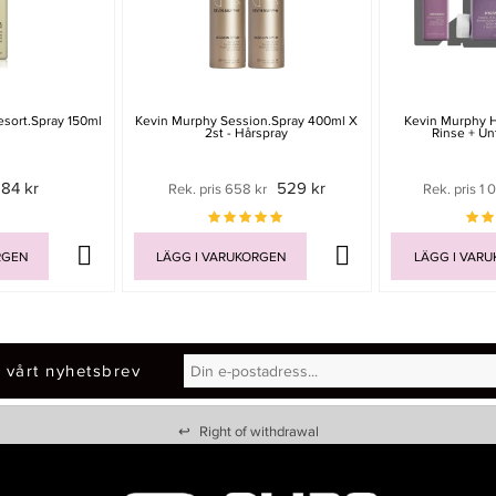
esort.Spray 150ml
Kevin Murphy Session.Spray 400ml X
Kevin Murphy 
2st - Hårspray
Rinse + Un
84 kr
529 kr
Rek. pris 658 kr
Rek. pris 1 
RGEN
LÄGG I VARUKORGEN
LÄGG I VAR
 vårt nyhetsbrev
↩
Right of withdrawal