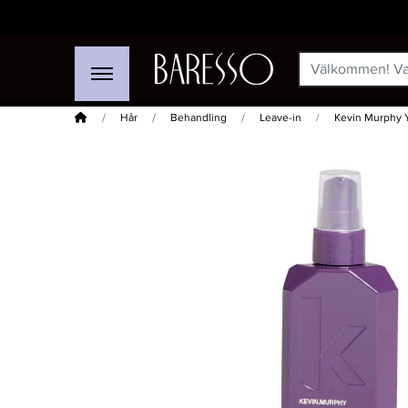
Hem
Hår
Behandling
Leave-in
Kevin Murphy Y
-20%