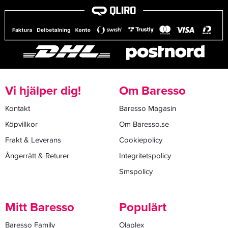
Vi hjälper dig!
Om Baresso
Kontakt
Baresso Magasin
Köpvillkor
Om Baresso.se
Frakt & Leverans
Cookiepolicy
Ångerrätt & Returer
Integritetspolicy
Smspolicy
Mitt Baresso
Populärt
Baresso Family
Olaplex