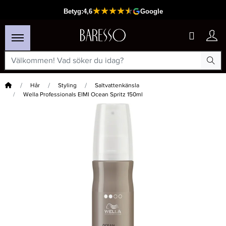
Hem
Hår
Styling
Saltvattenkänsla
Wella Professionals EIMI Ocean Spritz 150ml
×
Passar din varukorg
-15%