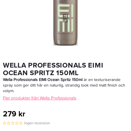
Cutrin HOHDE Silver Blond Shampoo 250 Ml - Schampo
242,25 kr
285 kr
LÄGG I VARUKORGEN
WELLA PROFESSIONALS EIMI
OCEAN SPRITZ 150ML
Wella Professionals EIMI Ocean Spritz 150ml
är en texturiserande
spray som ger ditt hår en naturlig, strandig look med matt finish och
volym.
Fler produkter från Wella Professionals
279 kr
Ingen recension