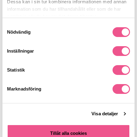
Dessa kan i sin tur kombinera informationen med annan
information som du har tillhandahållit eller som de har
Recensioner
samlat in när du har använt deras tjänster.
Samtyckesval
Nödvändig
Finns i:
Hår
Styling
Saltvattenkänsla
Inställningar
Statistik
Liknande produkter
Marknadsföring
-15%
Visa detaljer
Tillåt alla cookies