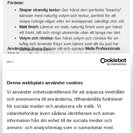
Fördelar:
Skapar strandig textur:
Ger håret den perfekta "beachy"
känslan med naturlig volym och textur, perfekt för att
skapa rufsiga vågor eller en avslappnad, oändligt chic stil.
Matt finish:
Lämnar en matt, naturlig finish som ger håret
ett friskt, lätt och rörigt utseende utan att tynga ner det.
Volym och rörelse:
Ger håret volym och rörelse för en
luftig och levande frisyr som känns som att du just har
Användning:
Skaka flaskan väl och spraya
Wella Professionals
varit vid stranden.
EIMI Ocean Spritz
på fuktigt eller torrt hår. Arbeta in produkten i
Lätt och flexibel hållbarhet:
Håller håret på plats utan att
håret med händerna för att skapa den önskade texturen och
det känns stelt eller klibbigt, så att du kan ändra stilen när
volymen. Låt håret lufttorka för en naturlig look eller använd en
du vill.
hårfön för mer definierade vågor.
Passar alla hårtyper:
Idealisk för både korta och långa hår,
samt för alla texturer, från rakt till lockigt, för att skapa en
För den ultimata strandlooken med volym, textur och en matt
Denna webbplats använder cookies
avslappnad men kontrollerad look.
finish, välj
Wella Professionals EIMI Ocean Spritz 150ml
– den
perfekta produkten för att ge ditt hår en lätt och naturlig stil.
Vi använder enhetsidentifierare för att anpassa innehållet
Se mer
och annonserna till användarna, tillhandahålla funktioner
för sociala medier och analysera vår trafik. Vi
vidarebefordrar även sådana identifierare och annan
information från din enhet till de sociala medier och
Produktdetaljer
annons- och analysföretag som vi samarbetar med.