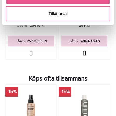
HH Simonsen Beach Spray 125
Maria Nila Ocean Spray 150ml
Ml - Saltvattenspray
Tillåt urval
254,15 kr
299 kr
299 kr
LÄGG I VARUKORGEN
LÄGG I VARUKORGEN
Köps ofta tillsammans
-15%
-15%