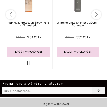
REF Heat Protection Spray 175ml
Unite Re:Unite Shampoo 300ml -
- Värmeskydd
Schampo
254,15 kr
339,15 kr
299 kr
399 kr
LÄGG I VARUKORGEN
LÄGG I VARUKORGEN
Prenumerera på vårt nyhetsbrev
↩
Right of withdrawal