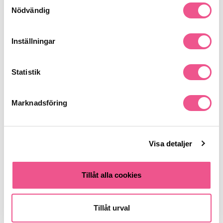
Samtyckesval
Nödvändig
Liknande produkter
Inställningar
-30%
-15%
Statistik
Marknadsföring
Visa detaljer
Paul Mitchell Invisiblewear
Waterclouds Volume
Volume Whip 200ml -
Hairmousse 250ml - Hårmousse
Hårmousse
Tillåt alla cookies
223,30 kr
169,15 kr
319 kr
199 kr
Tillåt urval
LÄGG I VARUKORGEN
LÄGG I VARUKORGEN