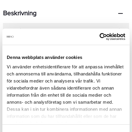
Beskrivning
Stort hår med massor av volym har aldrig varit lika enkelt att få.
Lemongrass Volume Whip skapar rörlig volym med medium
stark stadga. Citrongräs ger volym medan druvkärneolja ger
styrka, vård och glans. Naturaligt UV-skydd som skyddar från
värmeredskap och hjälper till att bevara hårfärgen. 235ml
Denna webbplats använder cookies
Vi använder enhetsidentifierare för att anpassa innehållet
och annonserna till användarna, tillhandahålla funktioner
Produktdetaljer
för sociala medier och analysera vår trafik. Vi
vidarebefordrar även sådana identifierare och annan
Recensioner
information från din enhet till de sociala medier och
annons- och analysföretag som vi samarbetar med.
Dessa kan i sin tur kombinera informationen med annan
information som du har tillhandahållit eller som de har
Finns i:
samlat in när du har använt deras tjänster.
Hår
Styling
Mousse