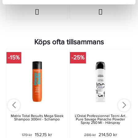
Köps ofta tillsammans
-15%
-25%
Matrix Total Results Mega Sleek
L'Oréal Professionnel Tecni Art.
Shampoo 300ml - Schampo
Pure Savage Panache Powder
Spray 250 Ml - Hårspray
152,15 kr
214,50 kr
179 kr
286 kr