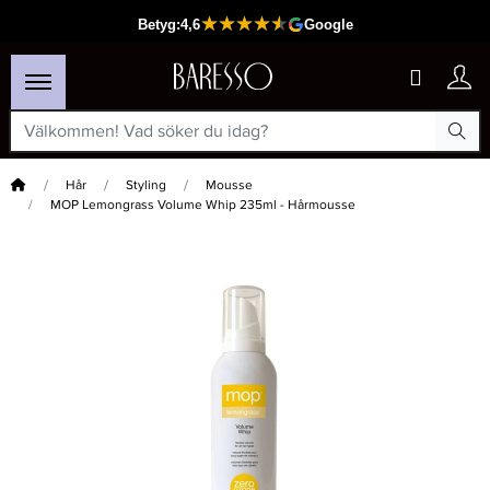
Hem
Hår
Styling
Mousse
MOP Lemongrass Volume Whip 235ml - Hårmousse
×
Passar din varukorg
-15%