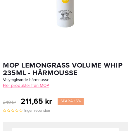
MOP Mixed Greens Moisture Shampoo 250ml - Schampo
245,65 kr
289 kr
LÄGG I VARUKORGEN
MOP LEMONGRASS VOLUME WHIP
235ML - HÅRMOUSSE
Volymgivande hårmousse
Fler produkter från MOP
211,65 kr
SPARA 15%
249 kr
Ingen recension