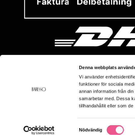
Denna webbplats använde
Vi använder enhetsidentifie
Vi hjälper dig!
Om Ba
funktioner för sociala medi
Frakt & Leverans
Baresso 
annan information från din
Ångerrätt & Returer
Om Bares
samarbetar med. Dessa kan
Kontakt
Cookiepol
tillhandahållit eller som d
Köpvillkor
Integritets
Smspolicy
Samtyckesval
Nödvändig