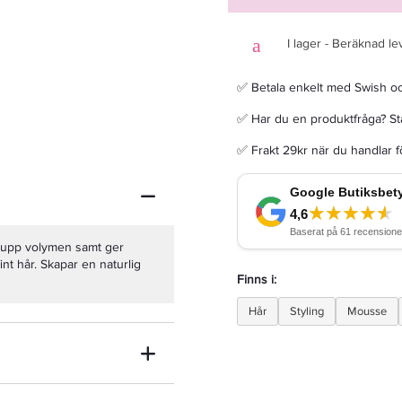
I lager - Beräknad le
✅ Betala enkelt med Swish o
Sim Sensitive DS Blond Shampoo 250ml - Schampo
✅ Har du en produktfråga? Sta
✅ Frakt 29kr när du handlar 
180 kr
225 kr
LÄGG I VARUKORGEN
upp volymen samt ger
fint hår. Skapar en naturlig
Finns i:
Hår
Styling
Mousse