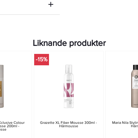
Liknande produkter
-15%
clusive Colour
Grazette XL Fiber Mousse 300ml -
Maria Nila Styl
sse 200ml -
Hårmousse
Hår
usse