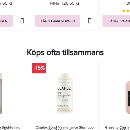
7,65 kr
126,65 kr
3
149 kr
RGEN
LÄGG I VARUKORGEN
LÄGG I VAR
Köps ofta tillsammans
-15%
e Brightening
Olaplex Bond Maintenance Shampoo
Grazette Crush