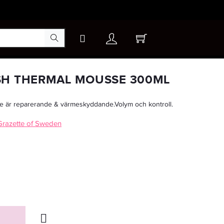
×
SH THERMAL MOUSSE 300ML
 är reparerande & värmeskyddande.Volym och kontroll.
-25%
 Grazette of Sweden