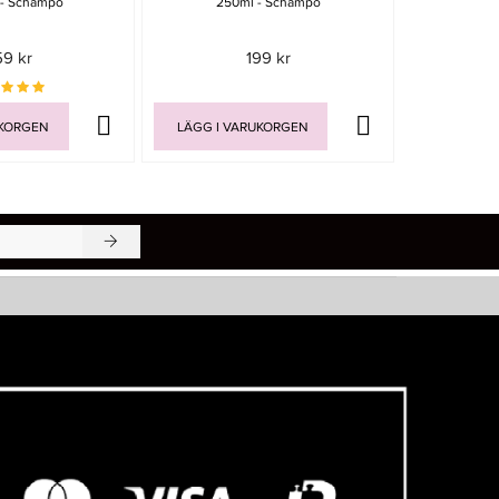
 - Schampo
250ml - Schampo
- H
59 kr
199 kr
UKORGEN
LÄGG I VARUKORGEN
LÄGG I V