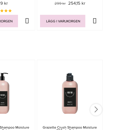
19 kr
254,15 kr
299 kr
229 
UKORGEN
LÄGG I VARUKORGEN
LÄGG I V
 Shampoo Moisture
Grazette Crush Shampoo Moisture
Grazette Cru