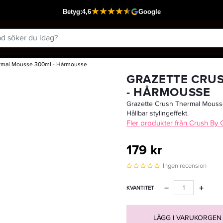
rmal Mousse 300ml - Hårmousse
Passar din varukorg
GRAZETTE CRU
- HÅRMOUSSE
Grazette Crush Thermal Mousse
Hållbar stylingeffekt.
Fler produkter från Crush By
179 kr
Ingen recension
−
+
KVANTITET
LÄGG I VARUKORGEN