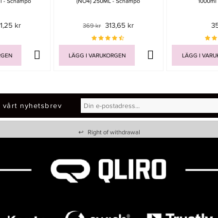
 - Schampo
(NO4) 250ML - Schampo
1000ml
1,25 kr
313,65 kr
3
369 kr
RGEN
LÄGG I VARUKORGEN
LÄGG I VAR
 vårt nyhetsbrev
↩
Right of withdrawal