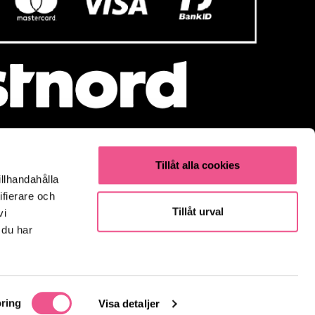
Tillåt alla cookies
illhandahålla
Populärt
ifierare och
Parfym
Tillåt urval
vi
Fynda
 du har
Olaplex
Kevin Murphy
K18
Elverktyg & Klippmaskiner
ring
Visa detaljer