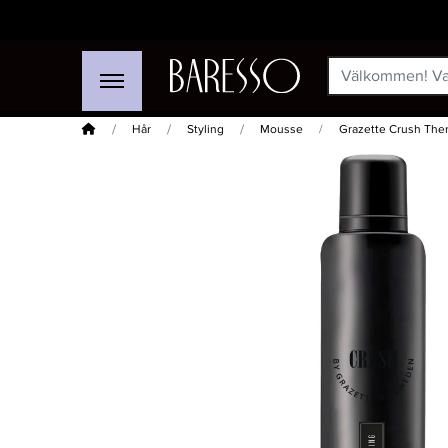
Hem
Hår
Styling
Mousse
Grazette Crush The
-20%