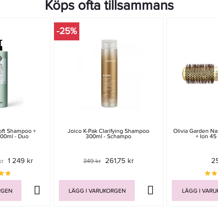
Köps ofta tillsammans
-25%
Soft Shampoo +
Joico K-Pak Clarifying Shampoo
Olivia Garden N
000ml - Duo
300ml - Schampo
+ Ion 45
1 249 kr
261,75 kr
2
kr
349 kr
RGEN
LÄGG I VARUKORGEN
LÄGG I VAR