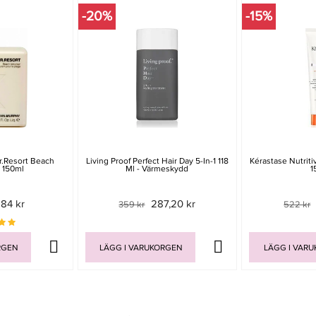
-20%
-15%
r.Resort Beach
Living Proof Perfect Hair Day 5-In-1 118
Kérastase Nutrit
r 150ml
Ml - Värmeskydd
1
84 kr
287,20 kr
359 kr
522 kr
RGEN
LÄGG I VARUKORGEN
LÄGG I VAR