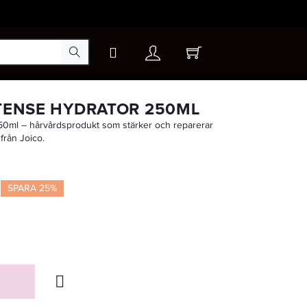
×
NTENSE HYDRATOR 250ML
250ml – hårvårdsprodukt som stärker och reparerar
från Joico.
-30%
SPARA 25%