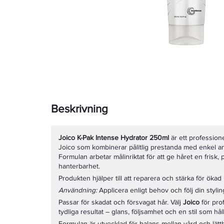
Beskrivning
Joico K-Pak Intense Hydrator 250ml
är ett profession
Joico som kombinerar pålitlig prestanda med enkel a
Formulan arbetar målinriktat för att ge håret en frisk,
hanterbarhet.
Produkten hjälper till att reparera och stärka för ökad
Användning:
Applicera enligt behov och följ din stylin
Passar för skadat och försvagat hår. Välj
Joico
för pro
tydliga resultat – glans, följsamhet och en stil som hå
Formulan är utvecklad för balans mellan vård och lätthe