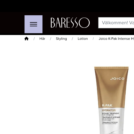
Hem
Hår
Styling
Lotion
Joico K-Pak Intense 