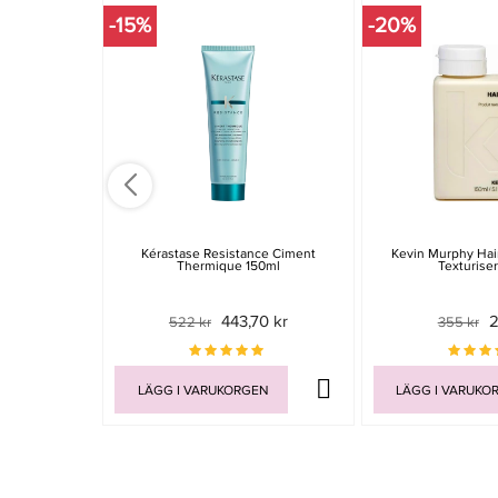
-15%
-20%
Kérastase Resistance Ciment
Kevin Murphy Hai
Thermique 150ml
Texturise
443,70 kr
2
522 kr
355 kr
LÄGG I VARUKORGEN
LÄGG I VARUKO