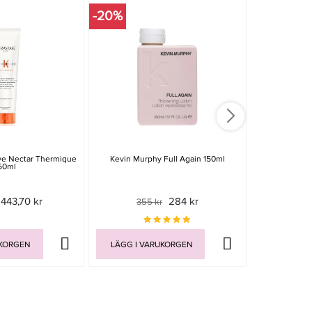
-20%
-20%
ive Nectar Thermique
Kevin Murphy Full Again 150ml
Davines NO
50ml
443,70 kr
284 kr
355 kr
139 
UKORGEN
LÄGG I VARUKORGEN
LÄGG I V