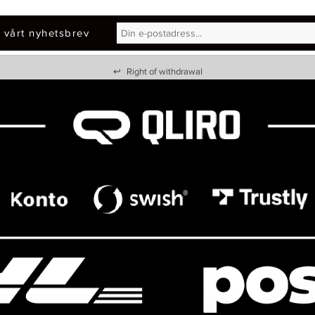
 vårt nyhetsbrev
↩
Right of withdrawal