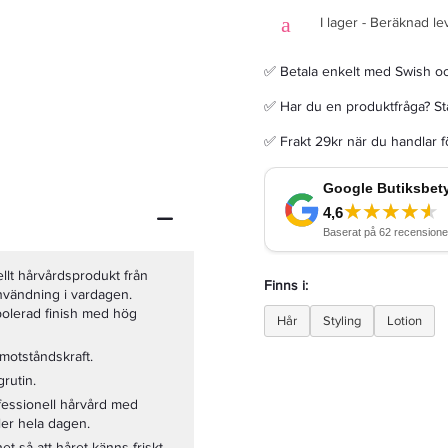
I lager - Beräknad le
✅ Betala enkelt med Swish o
✅ Har du en produktfråga? Sta
Joico K-Pak Reconstruct Shampoo 300ml - Schampo
✅ Frakt 29kr när du handlar 
249 kr
Rek. pris 349 kr
LÄGG I VARUKORGEN
ellt hårvårdsprodukt från
Finns i:
nvändning i vardagen.
 polerad finish med hög
Hår
Styling
Lotion
 motståndskraft.
grutin.
fessionell hårvård med
ller hela dagen.
t så att håret känns friskt,