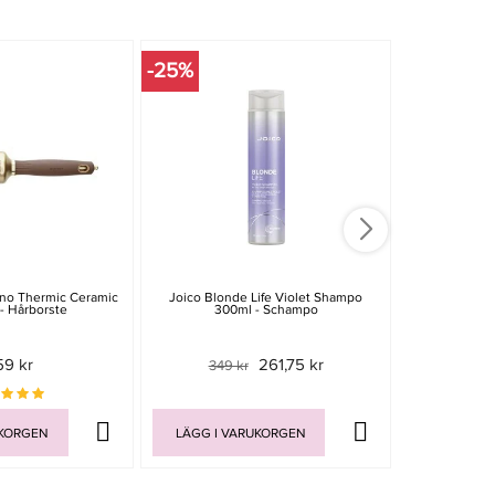
-25%
ano Thermic Ceramic
Joico Blonde Life Violet Shampo
Redken Ext
 - Hårborste
300ml - Schampo
300
59 kr
261,75 kr
349 kr
UKORGEN
LÄGG I VARUKORGEN
LÄGG I V