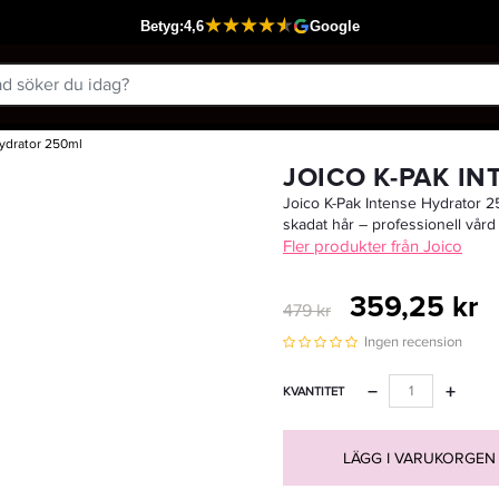
Hydrator 250ml
Passar din varukorg
JOICO K-PAK I
Joico K-Pak Intense Hydrator 
skadat hår – professionell vård 
Fler produkter från Joico
359,25 kr
479 kr
Ingen recension
−
+
KVANTITET
LÄGG I VARUKORGEN