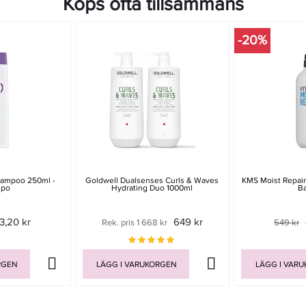
Köps ofta tillsammans
-20%
hampoo 250ml -
Goldwell Dualsenses Curls & Waves
KMS Moist Repair
mpo
Hydrating Duo 1000ml
B
3,20 kr
649 kr
Rek. pris 1 668 kr
549 kr
RGEN
LÄGG I VARUKORGEN
LÄGG I VAR