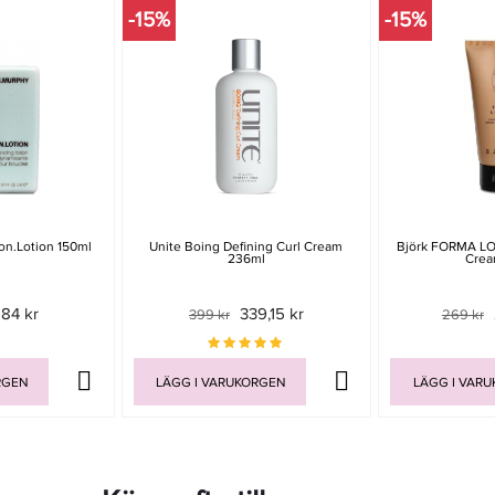
-15%
-15%
on.Lotion 150ml
Unite Boing Defining Curl Cream
Björk FORMA LO
236ml
Crea
84 kr
339,15 kr
399 kr
269 kr
RGEN
LÄGG I VARUKORGEN
LÄGG I VAR