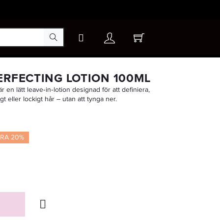
×
ERFECTING LOTION 100ML
 en lätt leave‑in‑lotion designad för att definiera,
t eller lockigt hår – utan att tynga ner.
-40%
ARA 20%