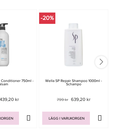
-20%
-20%
 Conditioner 750ml -
Wella SP Repair Shampoo 1000ml -
Wella Profes
alsam
Schampo
Shampoo
439,20 kr
639,20 kr
799 kr
799 
UKORGEN
LÄGG I VARUKORGEN
LÄGG I V