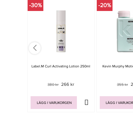
-30%
-20%
Label.m Curl Activating Lotion 250ml
Kevin Murphy Moti
266 kr
2
380 kr
355 kr
LÄGG I VARUKORGEN
LÄGG I VARUKO