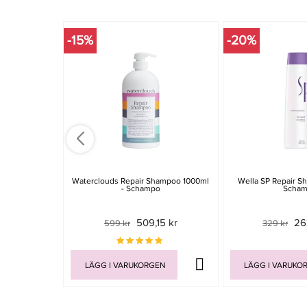
-15%
-20%
Waterclouds Repair Shampoo 1000ml
Wella SP Repair S
- Schampo
Scha
509,15 kr
26
599 kr
329 kr
LÄGG I VARUKORGEN
LÄGG I VARUKO