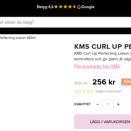
erfecting Lotion 100ml
Passar din varukorg
KMS CURL UP P
KMS Curl Up Perfecting Lotion är
kontrollera och ge glans åt vågig
Fler produkter från KMS
256 kr
SP
320 kr
Ingen recension
−
+
KVANTITET
LÄGG I VARUKORGEN