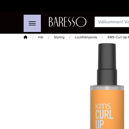
Hem
Hår
Styling
Lockfrämjande
KMS Curl Up P
-20%