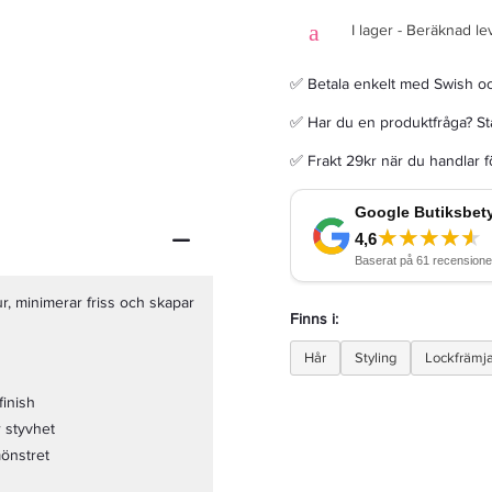
I lager - Beräknad le
✅ Betala enkelt med Swish o
✅ Har du en produktfråga? Sta
KMS Moist Repair Shampoo 75ml - Schampo
✅ Frakt 29kr när du handlar 
71,20 kr
89 kr
LÄGG I VARUKORGEN
r, minimerar friss och skapar
Finns i:
Hår
Styling
Lockfrämj
finish
r styvhet
mönstret