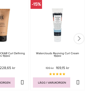
-15%
-20%
CKAR Curl Defining
Waterclouds Reviving Curl Cream
KMS Curl 
m 150ml
150ml
228,65 kr
169,15 kr
199 kr
299 
UKORGEN
LÄGG I VARUKORGEN
LÄGG I V