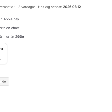
veranstid 1 - 3 vardagar - Hos dig senast:
2026-08-12
ch Apple pay
rta en chatt!
för mer än 299kr
ande