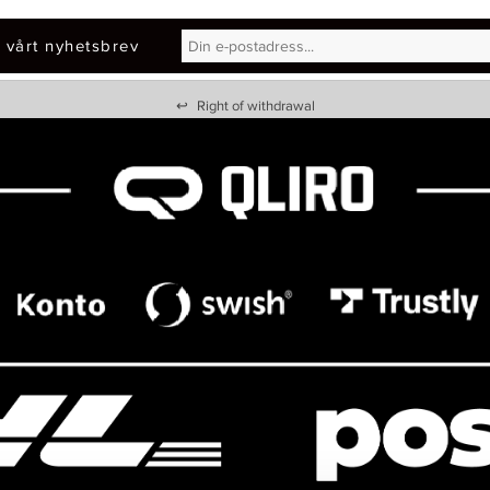
 vårt nyhetsbrev
↩
Right of withdrawal