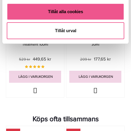
Tillåt alla cookies
Tillåt urval
Moroccanoil Original Oil
Moroccanoil Brumes Du Maroc
Treatment 100ml
30ml
449,65 kr
177,65 kr
529 kr
209 kr
LÄGG I VARUKORGEN
LÄGG I VARUKORGEN
Köps ofta tillsammans