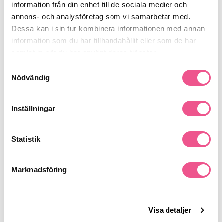
information från din enhet till de sociala medier och
annons- och analysföretag som vi samarbetar med.
Produktdetaljer
Dessa kan i sin tur kombinera informationen med annan
information som du har tillhandahållit eller som de har
samlat in när du har använt deras tjänster.
Recensioner
Samtyckesval
Nödvändig
Finns i:
Inställningar
Fynda
Hår
Behandling
Styling
Övriga
Leave-in & Serum
Hårolja & Silkesdroppar
Leave-in
Statistik
Marknadsföring
Liknande produkter
-15%
-15%
Visa detaljer