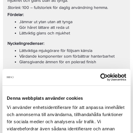
mjukhet och glans utan att tynga.
Storlek:
100 – fullstorlek för daglig användning hemma.
Fördelar:
Jämnar ut ytan utan att tynga
Gör håret lättare att reda ut
Lättviktig glans och mjukhet
Nyckelingredienser:
Lättviktiga mjukgörare för följsam känsla
Vårdande komponenter som förbättrar hanterbarhet
Glansgivande ämnen för en polerad finish
Användning:
Arbeta in enligt anvisning: i längder/toppar eller hela håret. Styla
som önskat.
Passar för:
Alla hårtyper
Denna webbplats använder cookies
Stylingkontroll
Vi använder enhetsidentifierare för att anpassa innehållet
Mjukhet och glans
och annonserna till användarna, tillhandahålla funktioner
Se mer
för sociala medier och analysera vår trafik. Vi
vidarebefordrar även sådana identifierare och annan