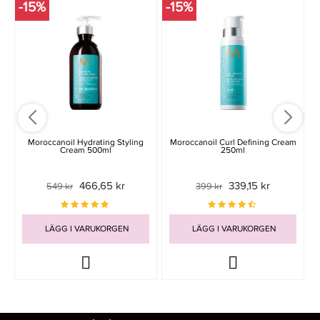
-15%
-15%
-
Moroccanoil Hydrating Styling
Moroccanoil Curl Defining Cream
Cream 500ml
250ml
466,65 kr
339,15 kr
549 kr
399 kr
LÄGG I VARUKORGEN
LÄGG I VARUKORGEN