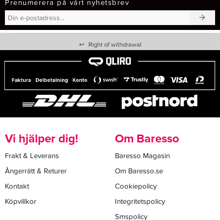
Prenumerera på vårt nyhetsbrev
↩
Right of withdrawal
Vi hjälper dig!
Om Baresso
Frakt & Leverans
Baresso Magasin
Ångerrätt & Returer
Om Baresso.se
Kontakt
Cookiepolicy
Köpvillkor
Integritetspolicy
Smspolicy