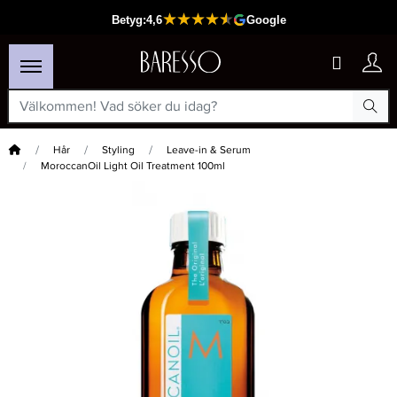
Hem
Hår
Styling
Leave-in & Serum
MoroccanOil Light Oil Treatment 100ml
×
Passar din varukorg
-15%