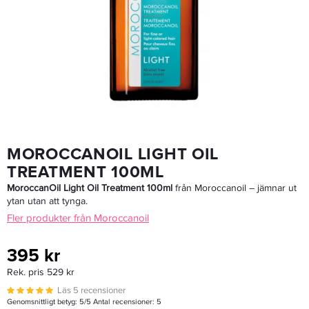
Moroccanoil Hydrating Styling Cream 75 Ml
152,15 kr
179 kr
LÄGG I VARUKORGEN
MOROCCANOIL LIGHT OIL
TREATMENT 100ML
MoroccanOil Light Oil Treatment 100ml
från Moroccanoil – jämnar ut
ytan utan att tynga.
Fler produkter från Moroccanoil
395 kr
Rek. pris 529 kr
Läs 5 recensioner
Genomsnittligt betyg:
5
/5 Antal recensioner:
5