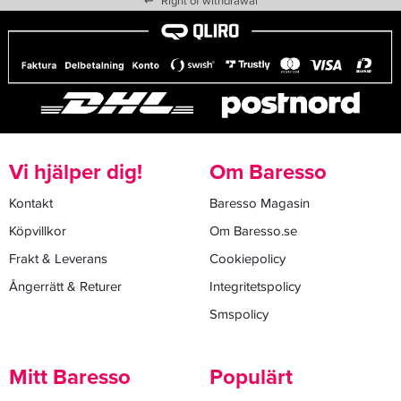
↩
Right of withdrawal
Vi hjälper dig!
Om Baresso
Kontakt
Baresso Magasin
Köpvillkor
Om Baresso.se
Frakt & Leverans
Cookiepolicy
Ångerrätt & Returer
Integritetspolicy
Smspolicy
Mitt Baresso
Populärt