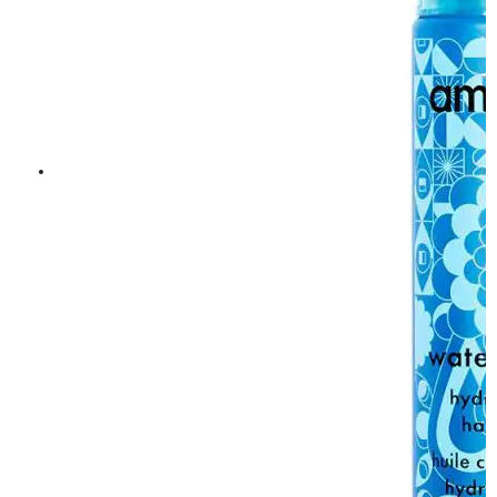
Amika Hydro Rush Intense Moisture Leave-In Conditioner 60 Ml
135,15 kr
159 kr
LÄGG I VARUKORGEN