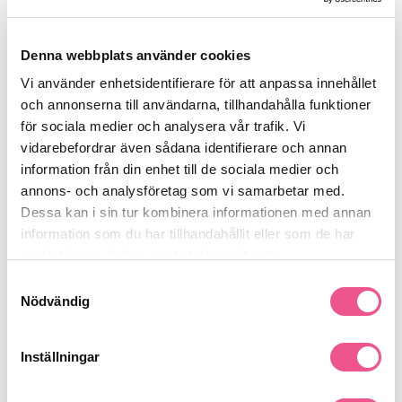
Ger glans och mjukhet
Motverkar friss och jämnar ut ytan
Gör håret lättare att styla
Denna webbplats använder cookies
Nyckelingredienser:
Vi använder enhetsidentifierare för att anpassa innehållet
Lättviktiga mjukgörare som ger följsamhet
och annonserna till användarna, tillhandahålla funktioner
Vårdande komponenter som förbättrar hanterbarhet
för sociala medier och analysera vår trafik. Vi
Glansgivande ämnen för en polerad finish
vidarebefordrar även sådana identifierare och annan
Användning:
information från din enhet till de sociala medier och
Arbeta in i längder och toppar i fuktigt eller torrt hår. Låt sitta
annons- och analysföretag som vi samarbetar med.
kvar och styla som önskat.
Dessa kan i sin tur kombinera informationen med annan
Passar för:
information som du har tillhandahållit eller som de har
Alla hårtyper
samlat in när du har använt deras tjänster.
Utredning/styling
Mjukhet och glans
Samtyckesval
Nödvändig
Se mer
Inställningar
Produktdetaljer