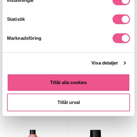
Inställningar
Statistik
Produktdetaljer
Marknadsföring
Recensioner
Visa detaljer
Finns i:
Tillåt alla cookies
Hår
Styling
Hårspray
Tillåt urval
Liknande produkter