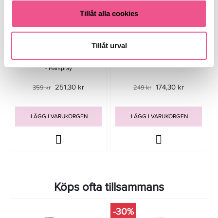
Tillåt alla cookies
Tillåt urval
Label.m Fashion Edition
Goldwell Stylesign Dry Texture
Texturising Volume Spray 200ml
Spray 200 Ml - Hårspray
- Hårspray
251,30 kr
174,30 kr
359 kr
249 kr
LÄGG I VARUKORGEN
LÄGG I VARUKORGEN
Köps ofta tillsammans
-30%
-