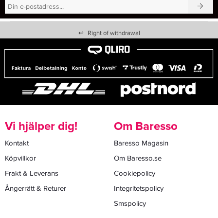
↩
Right of withdrawal
Vi hjälper dig!
Om Baresso
Kontakt
Baresso Magasin
Köpvillkor
Om Baresso.se
Frakt & Leverans
Cookiepolicy
Ångerrätt & Returer
Integritetspolicy
Smspolicy