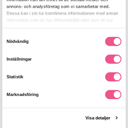
annons- och analysföretag som vi samarbetar med.
Dessa kan i sin tur kombinera informationen med annan
Produktdetaljer
information som du har tillhandahållit eller som de har
samlat in när du har använt deras tjänster.
Recensioner
Samtyckesval
Nödvändig
Finns i:
Inställningar
Hår
Styling
Hårspray
Statistik
Liknande produkter
Marknadsföring
-30%
-30%
Visa detaljer