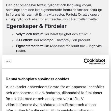
Den ger omedelbar textur, fyllighet och långvarig volym,
samtidigt som den lätt pigmenterade formulan smälter naturligt
in i brunt hår utan att lämna vita rester. Perfekt för att skapa en
rufsig, fyllig look eller för att fräscha upp håret mellan tvättar.
Egenskaper & Fördelar
Volym och textur:
Ger håret fyllighet och struktur.
2-i-1 effekt:
Torrschampo + hårspray i en produkt.
Pigmenterad formula:
Anpassad för brunt hår – inga vita
rester.
Långvarig stadga:
Håller frisyren på plats med en naturlig
finish.
Snabb uppfräschning:
Perfekt mellan tvättar eller som
Passar dig som
stylingfinish.
Denna webbplats använder cookies
Har brunt hår och vill ha extra volym och struktur.
Söker en multifunktionell stylingprodukt.
Vi använder enhetsidentifierare för att anpassa innehållet
Vill undvika vita pulverrester från vanliga volymsprayer.
och annonserna till användarna, tillhandahålla funktioner
för sociala medier och analysera vår trafik. Vi
Se mer
vidarebefordrar även sådana identifierare och annan
information från din enhet till de sociala medier och