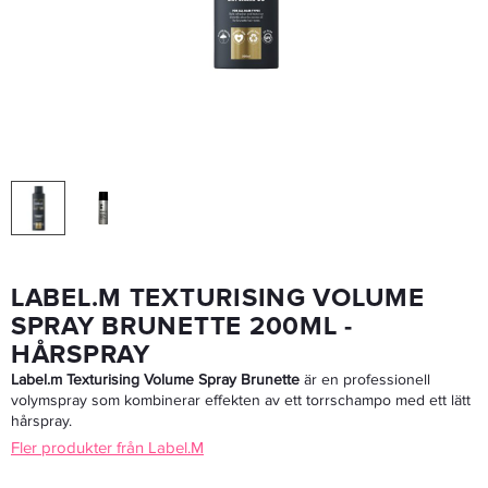
Björk FORMA HÖJD Volume Mousse 200ml - Hårmousse
228,65 kr
269 kr
LÄGG I VARUKORGEN
LABEL.M TEXTURISING VOLUME
SPRAY BRUNETTE 200ML -
HÅRSPRAY
Label.m Texturising Volume Spray Brunette
är en professionell
volymspray som kombinerar effekten av ett torrschampo med ett lätt
hårspray.
Fler produkter från Label.M