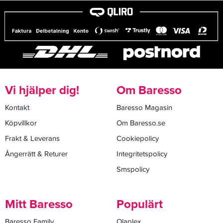
Vi hjälper dig!
Om Baresso
Kontakt
Baresso Magasin
Köpvillkor
Om Baresso.se
Frakt & Leverans
Cookiepolicy
Ångerrätt & Returer
Integritetspolicy
Smspolicy
Mitt Baresso
Populärt
Baresso Family
Olaplex