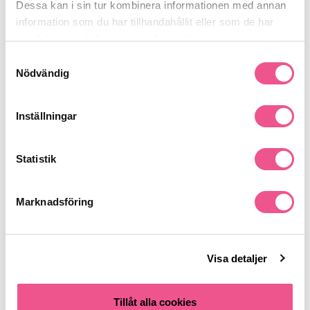
Dessa kan i sin tur kombinera informationen med annan
information som du har tillhandahållit eller som de har
Recensioner
samlat in när du har använt deras tjänster.
Samtyckesval
Nödvändig
Finns i:
Hår
Styling
Hårspray
Volym
Inställningar
Statistik
Liknande produkter
Marknadsföring
-20%
-50%
Visa detaljer
Tillåt alla cookies