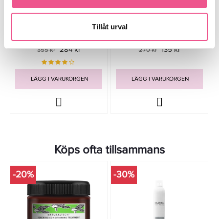
Kevin Murphy DOO.OVER 250ml
Cutrin MUOTO Hair Styling Silky
- Hårspray
Texture Sugar Spray 200ml -
Tillåt urval
Hårspray
284 kr
135 kr
355 kr
270 kr
LÄGG I VARUKORGEN
LÄGG I VARUKORGEN
Köps ofta tillsammans
-20%
-30%