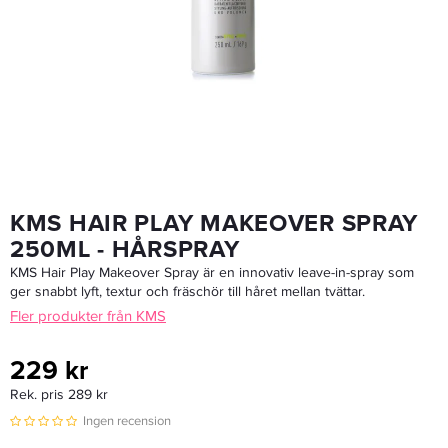
KMS Hair Stay Firm Finishing Spray 300ml - Hårspray
215,20 kr
269 kr
LÄGG I VARUKORGEN
KMS HAIR PLAY MAKEOVER SPRAY
250ML - HÅRSPRAY
KMS Hair Play Makeover Spray är en innovativ leave-in-spray som
ger snabbt lyft, textur och fräschör till håret mellan tvättar.
Fler produkter från KMS
229 kr
Rek. pris 289 kr
Ingen recension