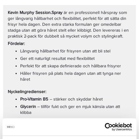
Kevin Murphy Session.Spray
är en professionell hårspray som
ger långvarig hållbarhet och flexibilitet, perfekt för att sätta din
frisyr hela dagen. Den extra starka formulan ger omedelbar
stadga utan att göra håret stelt eller klibbigt. Den levereras i en
praktisk 2-pack för dubbelt så mycket volym och stylingkraft.
Fördelar:
Långvarig hållbarhet för frisyren utan att bli stel
Ger ett naturligt resultat med flexibilitet
Perfekt för att skapa definierade och hållbara frisyrer
Håller frisyren på plats hela dagen utan att tynga ner
håret
Nyckelingredienser:
Pro-Vitamin B5
– stärker och skyddar håret
Glycerin
– tillför fukt och ger en mjuk känsla utan att
klibba
Fuktighetsbevarande ingredienser
– hjälper till att bevara
hårets naturliga glans och fräschör
Användning: