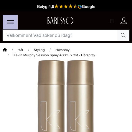
Hem
Hår
Styling
Hårspray
Kevin Murphy Session.Spray 400ml x 2st - Hårspray
×
Passar din varukorg