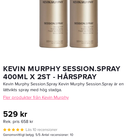
Maria Nila Extreme Spray 100ml - Hårspray
179 kr
LÄGG I VARUKORGEN
KEVIN MURPHY SESSION.SPRAY
400ML X 2ST - HÅRSPRAY
Kevin Murphy Session.Spray Kevin Murphy Session.Spray är en
lättvikts spray med hög stadga.
Fler produkter från Kevin Murphy
529 kr
Rek. pris 658 kr
Läs 10 recensioner
Genomsnittligt betyg:
5
/5 Antal recensioner:
10