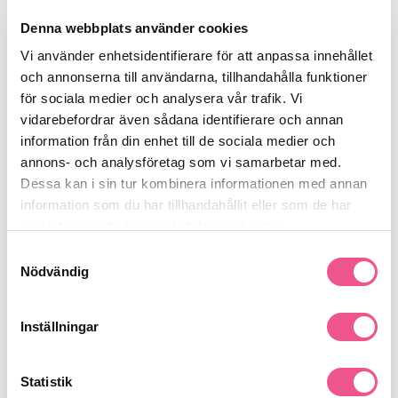
Spraya på torra, stylade hårsektioner för att sätta frisyren. För
Denna webbplats använder cookies
extra volym, håll sprayflaskan på ett avstånd av cirka 20 cm och
applicera jämnt över hela håret. Kan användas för att fräscha
Vi använder enhetsidentifierare för att anpassa innehållet
upp frisyrer under dagen.
och annonserna till användarna, tillhandahålla funktioner
Passar för:
för sociala medier och analysera vår trafik. Vi
Alla hårtyper som behöver långvarig hållbarhet och
vidarebefordrar även sådana identifierare och annan
flexibel stadga
information från din enhet till de sociala medier och
Hår som kräver stark, men flexibel fixering
annons- och analysföretag som vi samarbetar med.
Dessa kan i sin tur kombinera informationen med annan
Vegansk och Cruelty-Free
Fri från sulfater och parabener.
information som du har tillhandahållit eller som de har
Se mer
samlat in när du har använt deras tjänster.
Samtyckesval
Nödvändig
Produktdetaljer
Inställningar
Recensioner
Statistik