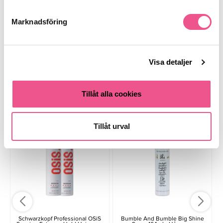
Finns i:
Marknadsföring
Fynda
Hår
Kampanjer
Styling
Hårspray
Hårvård
Paketerbjudande
Kampanjer
Hårvård
Visa detaljer
Tillåt alla cookies
Liknande produkter
-80%
Tillåt urval
Schwarzkopf Professional OSiS
Bumble And Bumble Big Shine