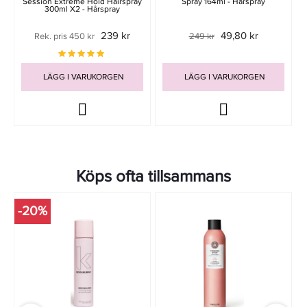
Session Extreme Hold Hairspray
Spray 164ml - Hårspray
300ml X2 - Hårspray
239 kr
49,80 kr
Rek. pris 450 kr
249 kr
LÄGG I VARUKORGEN
LÄGG I VARUKORGEN
Köps ofta tillsammans
-20%