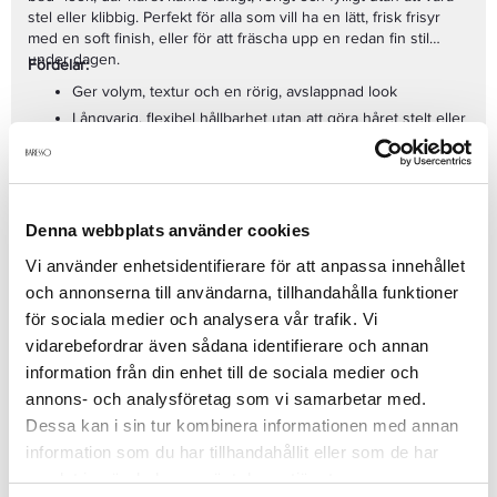
stel eller klibbig. Perfekt för alla som vill ha en lätt, frisk frisyr
med en soft finish, eller för att fräscha upp en redan fin stil
under dagen.
Fördelar:
Ger volym, textur och en rörig, avslappnad look
Långvarig, flexibel hållbarhet utan att göra håret stelt eller
klibbigt
Skyddar håret från yttre faktorer som fukt och
miljöpåverkan
Lätt att omforma och restyla under dagen
Denna webbplats använder cookies
Nyckelingredienser:
Vi använder enhetsidentifierare för att anpassa innehållet
Hibiscus Extract
– skyddar och ger näring till håret,
och annonserna till användarna, tillhandahålla funktioner
samtidigt som det bevarar hårets naturliga glans
för sociala medier och analysera vår trafik. Vi
Glycerin
– bevarar fuktnivåerna i håret och ger en
vidarebefordrar även sådana identifierare och annan
hanterbar textur
information från din enhet till de sociala medier och
Pro-Vitamin B5
– stärker och skyddar håret, vilket gör det
annons- och analysföretag som vi samarbetar med.
mjukare och glansigare
Dessa kan i sin tur kombinera informationen med annan
Användning:
information som du har tillhandahållit eller som de har
Spraya på torrt eller fuktigt hår för att skapa volym, textur eller
samlat in när du har använt deras tjänster.
en avslappnad rörig look. För mer volym, spraya direkt vid