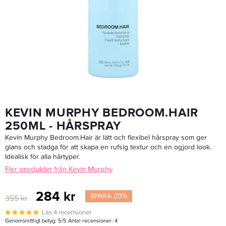
Kevin Murphy Session Spray 100ml - Hårspray
143,20 kr
179 kr
LÄGG I VARUKORGEN
KEVIN MURPHY BEDROOM.HAIR
250ML - HÅRSPRAY
Kevin Murphy Bedroom.Hair är lätt och flexibel hårspray som ger
glans och stadga för att skapa en rufsig textur och en ogjord look.
Idealisk för alla hårtyper.
Fler produkter från Kevin Murphy
284 kr
SPARA 20%
355 kr
Läs 4 recensioner
Genomsnittligt betyg:
5
/5 Antal recensioner:
4