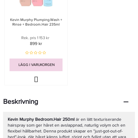
Kevin Murphy Plumping.Wash +
Rinse + Bedroom.Hair 235ml
Rek. pris 1 153 kr
899 kr
LÄGG I VARUKORGEN
Beskrivning
Kevin Murphy Bedroom.Hair 250ml
är en lätt texturiserande
hairspray som ger håret en avslappnad, naturlig volym och en
flexibel hållbarhet. Denna produkt skapar en "just-got-out-of-
bed"-look, där håret känns luftigt, rörigt och fylligt utan att vara