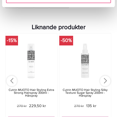
Hår
Styling
Glans
Hårspray
Liknande produkter
-15%
-50%
Cutrin MUOTO Hair Styling Extra
Cutrin MUOTO Hair Styling Silky
Strong Hairspray 300ml -
Texture Sugar Spray 200ml -
Hårspray
Hårspray
229,50 kr
135 kr
270 kr
270 kr