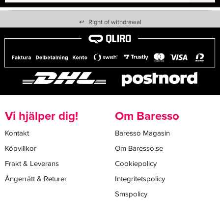
↩
Right of withdrawal
Vi hjälper dig!
Om Baresso
Kontakt
Baresso Magasin
Köpvillkor
Om Baresso.se
Frakt & Leverans
Cookiepolicy
Ångerrätt & Returer
Integritetspolicy
Smspolicy