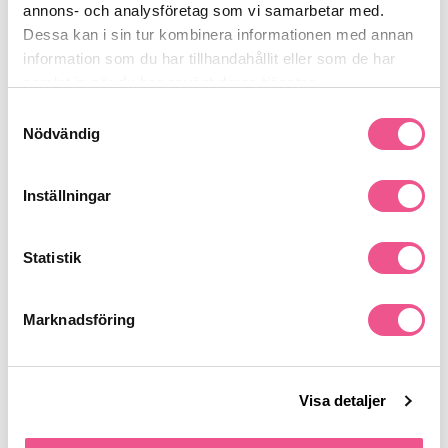
annons- och analysföretag som vi samarbetar med.
Produktdetaljer
Dessa kan i sin tur kombinera informationen med annan
information som du har tillhandahållit eller som de har
samlat in när du har använt deras tjänster.
Recensioner
Samtyckesval
Nödvändig
Finns i:
Inställningar
Hår
Styling
Övriga
Hårspray
För Han
Statistik
Liknande produkter
Marknadsföring
-25%
-25%
-
Visa detaljer