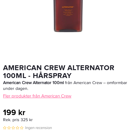
Nõberu Cream Pomade 80 Ml - Hårvax
199,20 kr
249 kr
LÄGG I VARUKORGEN
AMERICAN CREW ALTERNATOR
100ML - HÅRSPRAY
American Crew Alternator 100ml
från American Crew – omformbar
under dagen.
Fler produkter från American Crew
199 kr
Rek. pris 325 kr
Ingen recension