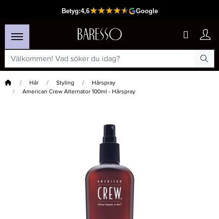
Hem
Hår
Styling
Hårspray
American Crew Alternator 100ml - Hårspray
×
Passar din varukorg
-20%