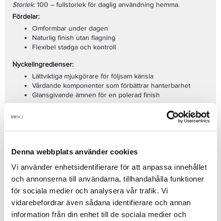
Storlek:
100 – fullstorlek för daglig användning hemma.
Fördelar:
Omformbar under dagen
Naturlig finish utan flagning
Flexibel stadga och kontroll
Nyckelingredienser:
Lättviktiga mjukgörare för följsam känsla
Vårdande komponenter som förbättrar hanterbarhet
Glansgivande ämnen för en polerad finish
Användning:
Arbeta in en liten mängd i torrt eller fuktigt hår och forma. Bygg
upp effekten vid behov.
Passar för:
Denna webbplats använder cookies
Korta till medellånga frisyrer
Daglig styling
Vi använder enhetsidentifierare för att anpassa innehållet
Naturlig till polerad finish
och annonserna till användarna, tillhandahålla funktioner
för sociala medier och analysera vår trafik. Vi
Se mer
vidarebefordrar även sådana identifierare och annan
information från din enhet till de sociala medier och