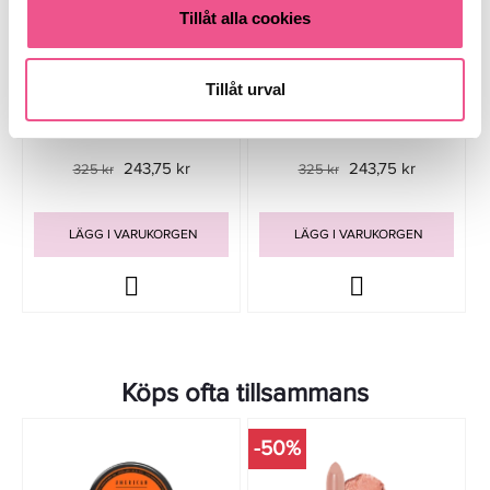
Tillåt alla cookies
Tillåt urval
American Crew Finishing Spray
American Crew Grooming Spray
200ml - Hårspray
250ml - Hårspray
243,75 kr
243,75 kr
325 kr
325 kr
LÄGG I VARUKORGEN
LÄGG I VARUKORGEN
Köps ofta tillsammans
-50%