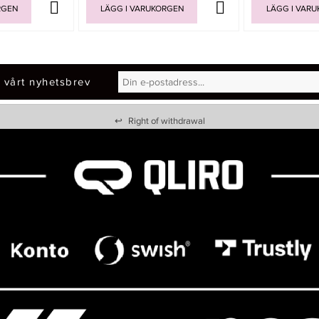
RGEN
LÄGG I VARUKORGEN
LÄGG I VAR
 vårt nyhetsbrev
↩
Right of withdrawal