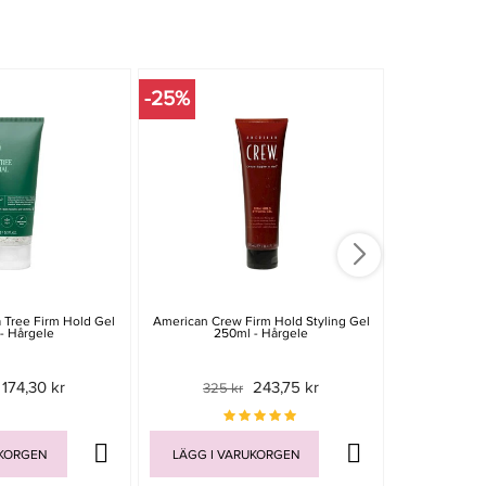
-25%
-20%
a Tree Firm Hold Gel
American Crew Firm Hold Styling Gel
Sebastian Pr
- Hårgele
250ml - Hårgele
Superstrong
174,30 kr
243,75 kr
325 kr
365
UKORGEN
LÄGG I VARUKORGEN
LÄGG I V