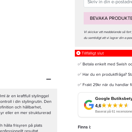
BEVAKA PRODUKT
Vi skickar ett meddelande så fort
Sebastian Professional Dark Oil Lightweight Hair Conditioner 50ml - Balsam
du samtidigt att vi lagrar din e-po
64,50 kr
129 kr
Tillfälligt slut
✅ Betala enkelt med Swish o
LÄGG I VARUKORGEN
✅ Har du en produktfråga? Sta
✅ Frakt 29kr när du handlar 
l är en kraftfull stylinggel
ontroll i din stylingrutin. Den
finition och hållbarhet,
syr eller en mer strukturerad
h hålla frisyren på plats
Finns i:
ofessionellt resultat.