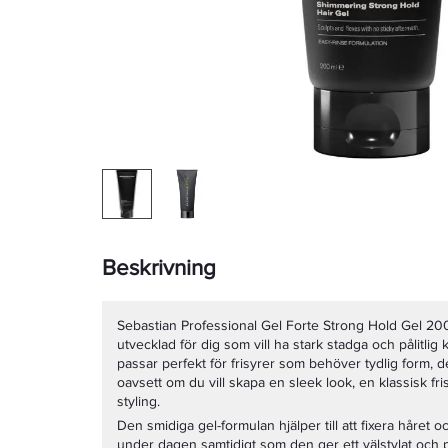
Beskrivning
Sebastian Professional Gel Forte Strong Hold Gel 200m
utvecklad för dig som vill ha stark stadga och pålitlig k
passar perfekt för frisyrer som behöver tydlig form, de
oavsett om du vill skapa en sleek look, en klassisk fri
styling.
Den smidiga gel-formulan hjälper till att fixera håret oc
under dagen samtidigt som den ger ett välstylat och pr