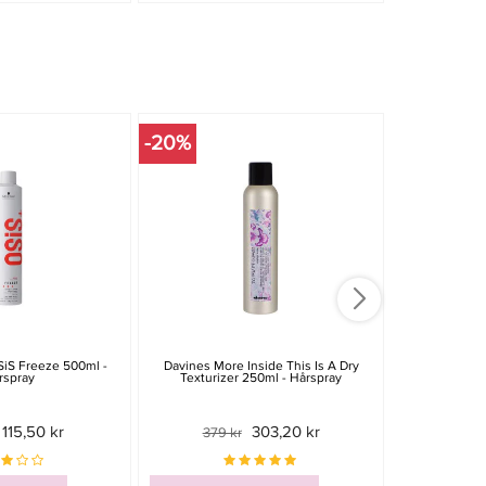
-20%
-15%
iS Freeze 500ml -
Davines More Inside This Is A Dry
Moroccanoil 
rspray
Texturizer 250ml - Hårspray
115,50 kr
303,20 kr
379 kr
529 