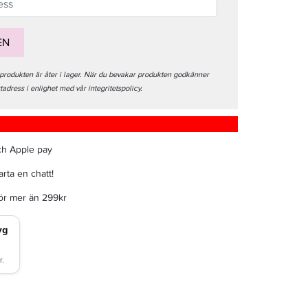
EN
 produkten är åter i lager. När du bevakar produkten godkänner
stadress i enlighet med vår integritetspolicy.
ch Apple pay
rta en chatt!
för mer än 299kr