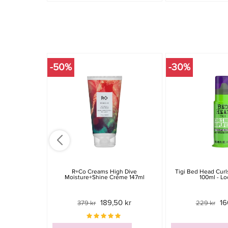
-50%
-30%
R+Co Creams High Dive
Tigi Bed Head Curl
Moisture+Shine Créme 147ml
100ml - L
189,50 kr
16
379 kr
229 kr