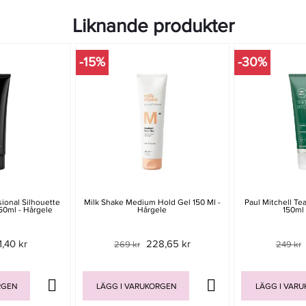
Liknande produkter
-15%
-30%
ional Silhouette
Milk Shake Medium Hold Gel 150 Ml -
Paul Mitchell Te
50ml - Hårgele
Hårgele
150ml 
1,40 kr
228,65 kr
269 kr
249 kr
RGEN
LÄGG I VARUKORGEN
LÄGG I VAR