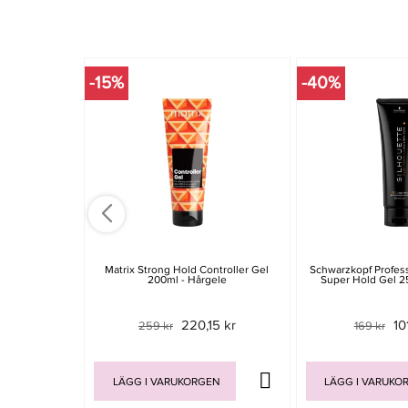
-15%
-40%
Matrix Strong Hold Controller Gel
Schwarzkopf Profess
200ml - Hårgele
Super Hold Gel 2
220,15 kr
10
259 kr
169 kr
LÄGG I VARUKORGEN
LÄGG I VARUKO