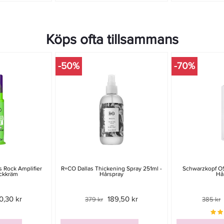
Köps ofta tillsammans
-50%
-70%
s Rock Amplifier
R+CO Dallas Thickening Spray 251ml -
Schwarzkopf OS
ockkräm
Hårspray
Hå
0,30 kr
189,50 kr
379 kr
385 kr