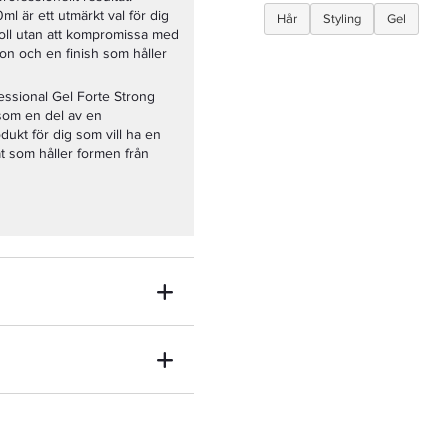
l är ett utmärkt val för dig
Hår
Styling
Gel
oll utan att kompromissa med
tion och en finish som håller
essional Gel Forte Strong
som en del av en
odukt för dig som vill ha en
tat som håller formen från