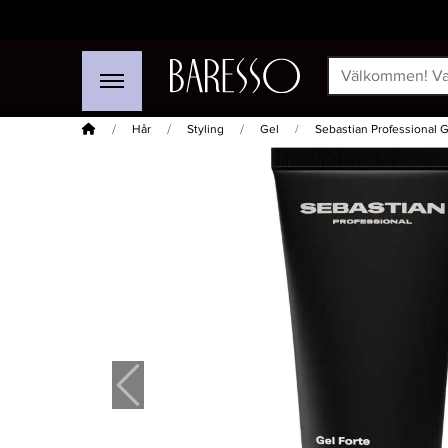
Hem
Hår
Styling
Gel
Sebastian Professional 
-50%