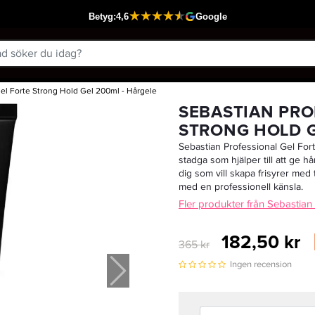
Gel Forte Strong Hold Gel 200ml - Hårgele
Passar din varukorg
SEBASTIAN PRO
STRONG HOLD G
Sebastian Professional Gel For
stadga som hjälper till att ge hår
dig som vill skapa frisyrer med
med en professionell känsla.
Fler produkter från Sebastian
182,50 kr
365 kr
Ingen recension