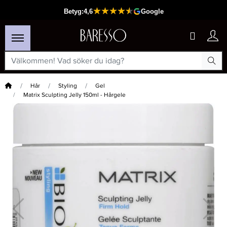
Hem
Hår
Styling
Gel
Matrix Sculpting Jelly 150ml - Hårgele
×
Passar din varukorg