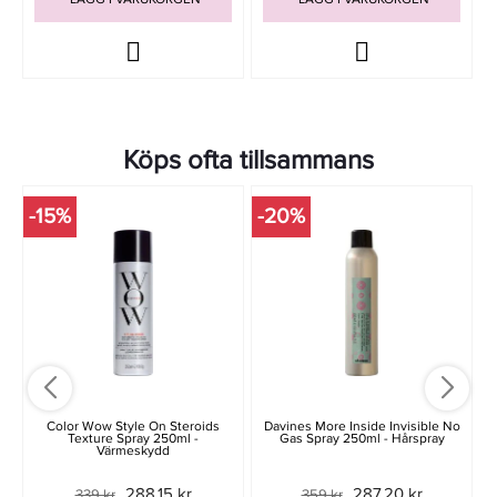
Köps ofta tillsammans
-15%
-20%
-
N
Color Wow Style On Steroids
Davines More Inside Invisible No
Texture Spray 250ml -
Gas Spray 250ml - Hårspray
Värmeskydd
288,15 kr
287,20 kr
339 kr
359 kr