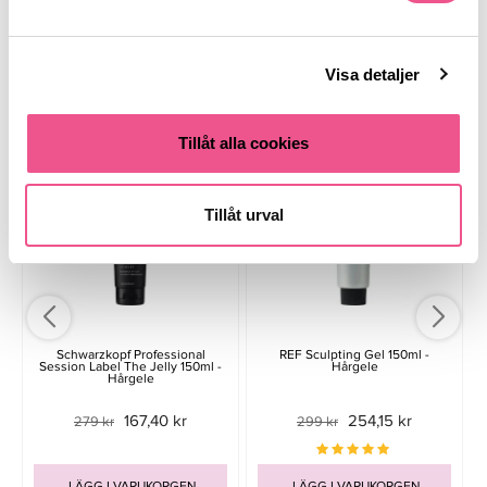
Visa detaljer
Liknande produkter
Tillåt alla cookies
-40%
-15%
Tillåt urval
Schwarzkopf Professional
REF Sculpting Gel 150ml -
Session Label The Jelly 150ml -
Hårgele
Hårgele
167,40 kr
254,15 kr
279 kr
299 kr
LÄGG I VARUKORGEN
LÄGG I VARUKORGEN