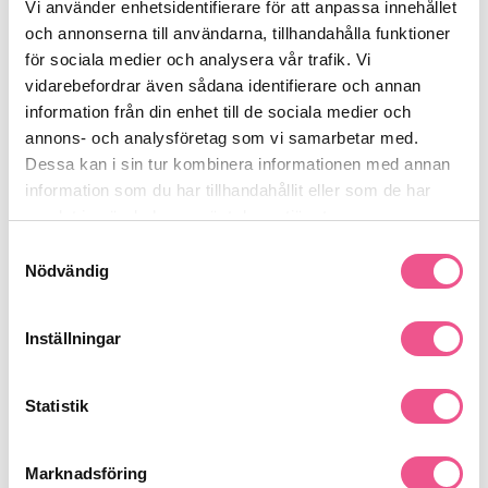
Långvarig kontroll
Vi använder enhetsidentifierare för att anpassa innehållet
Tynger inte ner håret
och annonserna till användarna, tillhandahålla funktioner
Passar alla hårtyper
för sociala medier och analysera vår trafik. Vi
Perfekt för definierad styling
vidarebefordrar även sådana identifierare och annan
information från din enhet till de sociala medier och
Matrix Sculpting Jelly 150 ml är ett utmärkt val för dig som vill
annons- och analysföretag som vi samarbetar med.
skapa en frisyr med tydlig form och stadga. Den ger ett hållbart
och professionellt resultat.
Dessa kan i sin tur kombinera informationen med annan
Se mer
information som du har tillhandahållit eller som de har
samlat in när du har använt deras tjänster.
Samtyckesval
Nödvändig
Produktdetaljer
Inställningar
Recensioner
Statistik
Finns i:
Marknadsföring
Hår
Styling
Gel