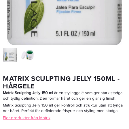
Schwarzkopf OSiS Session 500ml - Hårspray
109 kr
Rek. pris 385 kr
LÄGG I VARUKORGEN
MATRIX SCULPTING JELLY 150ML -
HÅRGELE
Matrix Sculpting Jelly 150 ml
är en stylinggelé som ger stark stadga
och tydlig definition. Den formar håret och ger en glansig finish.
Matrix Sculpting Jelly 150 ml ger kontroll och struktur utan att tynga
ner håret. Perfekt för definierade frisyrer och styling med stadga.
Fler produkter från Matrix