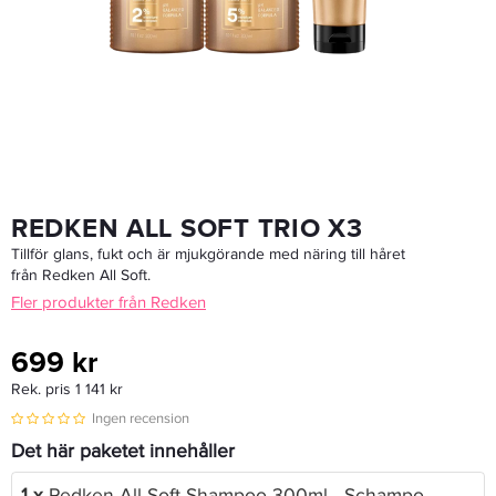
758 kr
Rek. pris 1 141 kr
LÄGG I VARUKORGEN
REDKEN ALL SOFT TRIO X3
Tillför glans, fukt och är mjukgörande med näring till håret
från Redken All Soft.
Fler produkter från Redken
699 kr
Rek. pris 1 141 kr
Ingen recension
Det här paketet innehåller
1 x
Redken All Soft Shampoo 300ml - Schampo