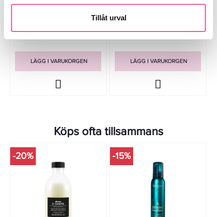
Redken All Soft Conditioner
Redken All Soft Shampoo &
500ml - Balsam
Conditioner Duo 300ml
Tillåt urval
327,20 kr
489 kr
409 kr
Rek. pris 642 kr
LÄGG I VARUKORGEN
LÄGG I VARUKORGEN
Köps ofta tillsammans
-20%
-15%