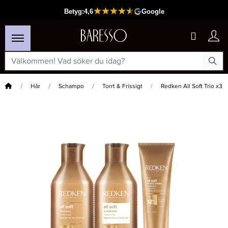
Hem
Hår
Schampo
Torrt & Frissigt
Redken All Soft Trio x3
×
Passar din varukorg
Redken Extreme Trio