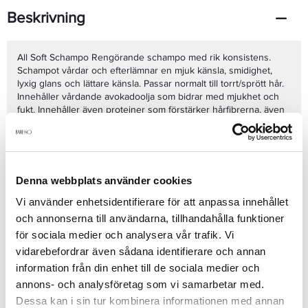
Beskrivning
All Soft Schampo Rengörande schampo med rik konsistens.
Schampot vårdar och efterlämnar en mjuk känsla, smidighet,
lyxig glans och lättare känsla. Passar normalt till torrt/sprött hår.
Innehåller vårdande avokadoolja som bidrar med mjukhet och
fukt. Innehåller även proteiner som förstärker hårfibrerna, även
aminosyror som låser in fukten. Applicera i fuktigt hår, massera
in och skölj sedan noga.300ml All Soft Balsam Återfuktande
Se mer
balsam med rik konsistens. Detta balsam vårdar, ger näring och
efterlämnar en mjuk känsla, smidighet, lyxig glans och lättare
känsla. Passar normalt till torrt/sprött hår. Innehåller vårdande
Denna webbplats använder cookies
avokadoolja som bidrar med mjukhet och fukt. Innehåller även
Produktdetaljer
proteiner som förstärker hårfibrerna, även aminosyror som låser
Vi använder enhetsidentifierare för att anpassa innehållet
in fukten. Applicera efter schamponering i fuktiga hårlängder,
och annonserna till användarna, tillhandahålla funktioner
massera in och skölj sedan noga.200mlRedken All Soft Heavy
för sociala medier och analysera vår trafik. Vi
Cream är en djupverkande hårinpackning som ger intensiv fukt,
Recensioner
vidarebefordrar även sådana identifierare och annan
maxiamal vård, flexibilitet och glans till håret. 250ml
information från din enhet till de sociala medier och
annons- och analysföretag som vi samarbetar med.
Dessa kan i sin tur kombinera informationen med annan
Finns i: