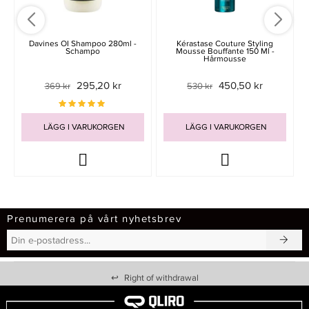
Davines OI Shampoo 280ml -
Kérastase Couture Styling
Schampo
Mousse Bouffante 150 Ml -
Hårmousse
295,20 kr
450,50 kr
369 kr
530 kr
LÄGG I VARUKORGEN
LÄGG I VARUKORGEN
Prenumerera på vårt nyhetsbrev
↩
Right of withdrawal